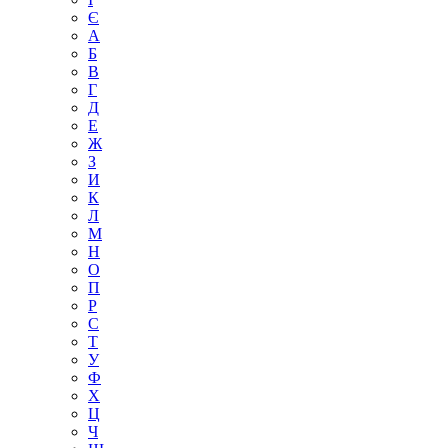
Є
А
Б
В
Г
Д
Е
Ж
З
И
К
Л
М
Н
О
П
Р
С
Т
У
Ф
Х
Ц
Ч