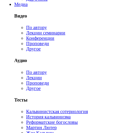
Медиа
Видео
По автору
Лекции семинарии
Конференции
Проповеди
Другое
Аудио
По автору
Лекции
Проповеди
Другое
Тесты
Кальвинистская сотериология
История кальвинизма
Реформатские богословы
Мартин Лютер
Жан Кальвин