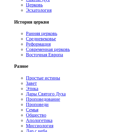
Церковь
Эсхатология
История церкви
Ранняя церковь
Средневековье
Реформация
Современная церковь
Восточная Европа
Разное
Простые истины
Завет
Этика
Дары Святого Духа
Проповедование
Проповеди
Семья
Общество
Апологетика
Миссиология
Дар с неба