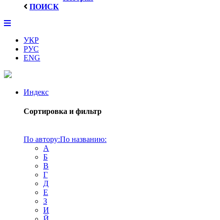
ПОИСК
УКР
РУС
ENG
Индекс
Сортировка и фильтр
По автору:
По названию:
А
Б
В
Г
Д
Е
З
И
Й