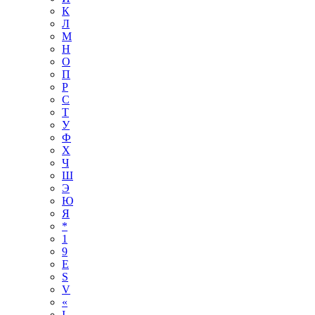
К
Л
М
Н
О
П
Р
С
Т
У
Ф
Х
Ч
Ш
Э
Ю
Я
*
1
9
E
S
V
«
І