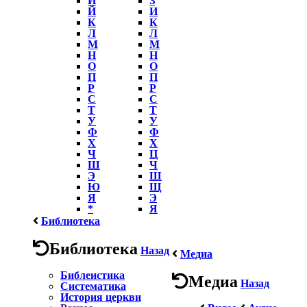
Й
И
К
К
Л
Л
М
М
Н
Н
О
О
П
П
Р
Р
С
С
Т
Т
У
У
Ф
Ф
Х
Х
Ч
Ц
Ш
Ч
Э
Ш
Ю
Щ
Я
Э
*
Я
Библиотека
Библиотека
Назад
Медиа
Библеистика
Медиа
Назад
Систематика
История церкви