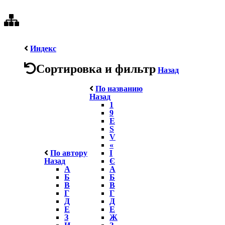
Индекс
Сортировка и фильтр
Назад
По названию
Назад
1
9
E
S
V
«
По автору
І
Назад
Є
А
А
Б
Б
В
В
Г
Г
Д
Д
Е
Е
З
Ж
И
З