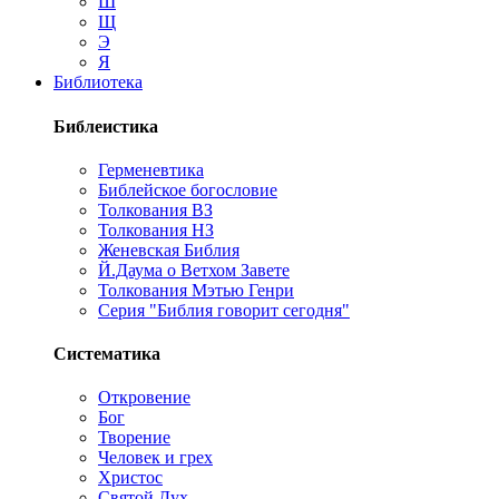
Ш
Щ
Э
Я
Библиотека
Библеистика
Герменевтика
Библейское богословие
Толкования ВЗ
Толкования НЗ
Женевская Библия
Й.Даума о Ветхом Завете
Толкования Мэтью Генри
Серия "Библия говорит сегодня"
Систематика
Откровение
Бог
Творение
Человек и грех
Христос
Святой Дух