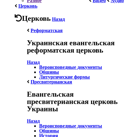
Разное
Видео
Аудио
Церковь
Церковь
Назад
Реформатская
Украинская евангельская
реформатская церковь
Назад
Вероисповедные документы
Общины
Литургические формы
Пресвитерианская
Евангельская
пресвитерианская церковь
Украины
Назад
Вероисповедные документы
Общины
История