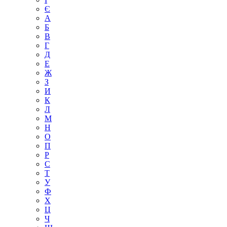
Є
А
Б
В
Г
Д
Е
Ж
З
И
К
Л
М
Н
О
П
Р
С
Т
У
Ф
Х
Ц
Ч