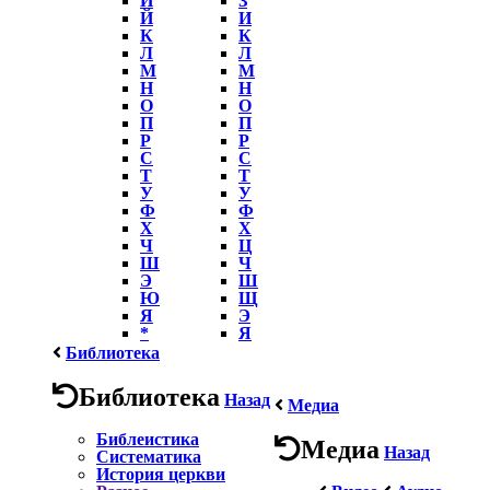
Й
И
К
К
Л
Л
М
М
Н
Н
О
О
П
П
Р
Р
С
С
Т
Т
У
У
Ф
Ф
Х
Х
Ч
Ц
Ш
Ч
Э
Ш
Ю
Щ
Я
Э
*
Я
Библиотека
Библиотека
Назад
Медиа
Библеистика
Медиа
Назад
Систематика
История церкви