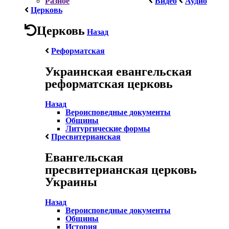
Разное
Видео
Аудио
Церковь
Церковь
Назад
Реформатская
Украинская евангельская
реформатская церковь
Назад
Вероисповедные документы
Общины
Литургические формы
Пресвитерианская
Евангельская
пресвитерианская церковь
Украины
Назад
Вероисповедные документы
Общины
История