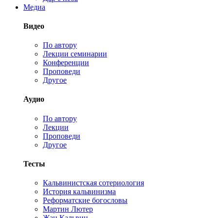
Медиа
Видео
По автору
Лекции семинарии
Конференции
Проповеди
Другое
Аудио
По автору
Лекции
Проповеди
Другое
Тесты
Кальвинистская сотериология
История кальвинизма
Реформатские богословы
Мартин Лютер
Жан Кальвин