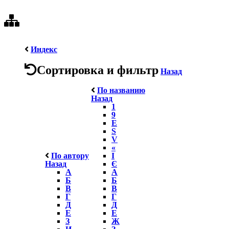
Индекс
Сортировка и фильтр
Назад
По названию
Назад
1
9
E
S
V
«
По автору
І
Назад
Є
А
А
Б
Б
В
В
Г
Г
Д
Д
Е
Е
З
Ж
И
З