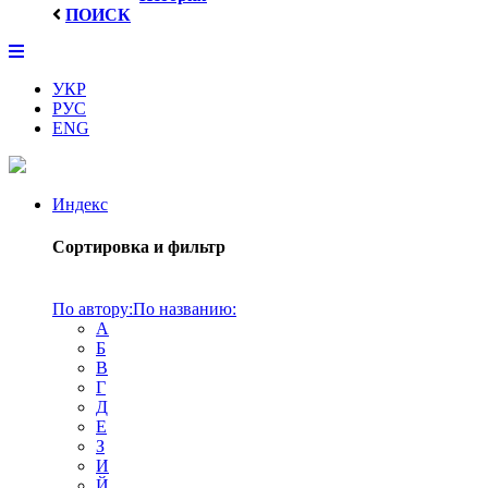
ПОИСК
УКР
РУС
ENG
Индекс
Сортировка и фильтр
По автору:
По названию:
А
Б
В
Г
Д
Е
З
И
Й