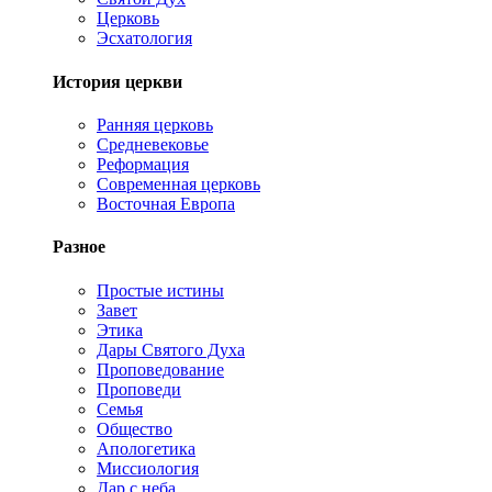
Церковь
Эсхатология
История церкви
Ранняя церковь
Средневековье
Реформация
Современная церковь
Восточная Европа
Разное
Простые истины
Завет
Этика
Дары Святого Духа
Проповедование
Проповеди
Семья
Общество
Апологетика
Миссиология
Дар с неба