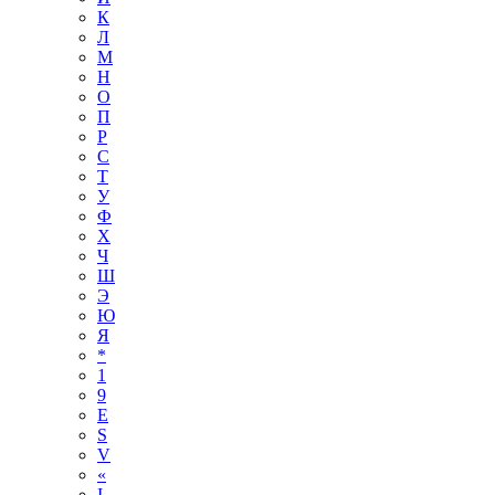
К
Л
М
Н
О
П
Р
С
Т
У
Ф
Х
Ч
Ш
Э
Ю
Я
*
1
9
E
S
V
«
І