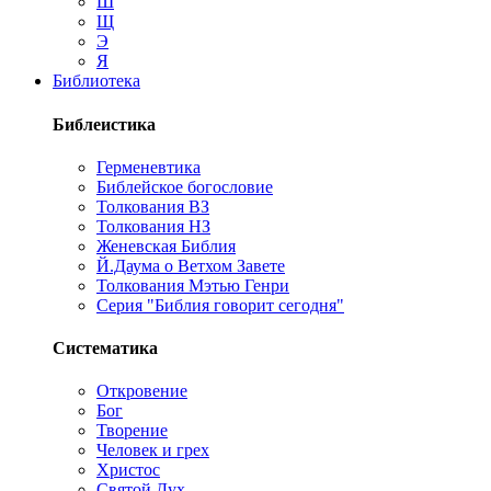
Ш
Щ
Э
Я
Библиотека
Библеистика
Герменевтика
Библейское богословие
Толкования ВЗ
Толкования НЗ
Женевская Библия
Й.Даума о Ветхом Завете
Толкования Мэтью Генри
Серия "Библия говорит сегодня"
Систематика
Откровение
Бог
Творение
Человек и грех
Христос
Святой Дух