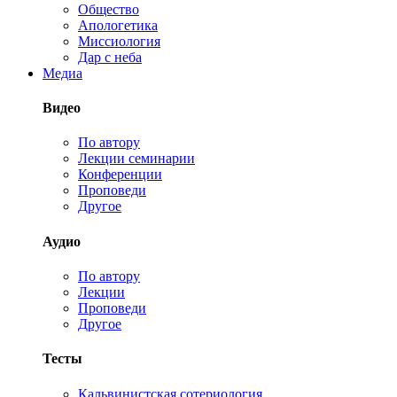
Общество
Апологетика
Миссиология
Дар с неба
Медиа
Видео
По автору
Лекции семинарии
Конференции
Проповеди
Другое
Аудио
По автору
Лекции
Проповеди
Другое
Тесты
Кальвинистская сотериология