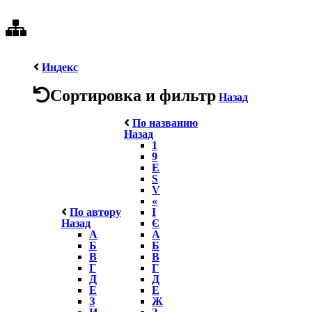
Индекс
Сортировка и фильтр
Назад
По названию
Назад
1
9
E
S
V
«
По автору
І
Назад
Є
А
А
Б
Б
В
В
Г
Г
Д
Д
Е
Е
З
Ж
И
З