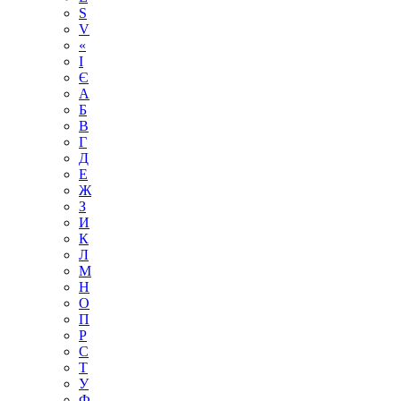
S
V
«
І
Є
А
Б
В
Г
Д
Е
Ж
З
И
К
Л
М
Н
О
П
Р
С
Т
У
Ф