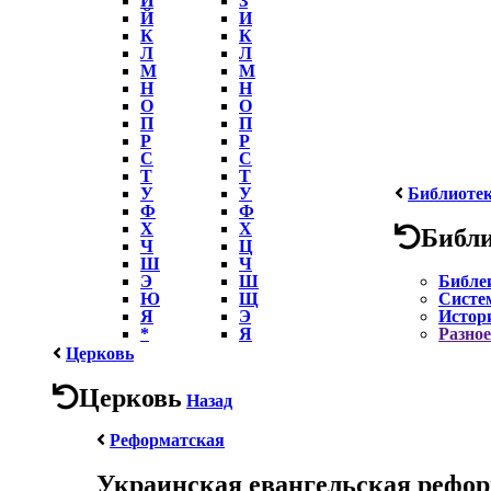
Й
И
К
К
Л
Л
М
М
Н
Н
О
О
П
П
Р
Р
С
С
Т
Т
У
У
Библиоте
Ф
Ф
Х
Х
Библ
Ч
Ц
Ш
Ч
Э
Ш
Библе
Ю
Щ
Систе
Я
Э
Истор
*
Я
Разное
Церковь
Церковь
Назад
Реформатская
Украинская евангельская рефор