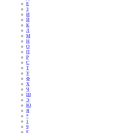
Е
З
И
Й
К
Л
М
Н
О
П
Р
С
Т
У
Ф
Х
Ч
Ш
Э
Ю
Я
*
1
9
E