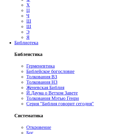
Х
Ц
Ч
Ш
Щ
Э
Я
Библиотека
Библеистика
Герменевтика
Библейское богословие
Толкования ВЗ
Толкования НЗ
Женевская Библия
Й.Даума о Ветхом Завете
Толкования Мэтью Генри
Серия "Библия говорит сегодня"
Систематика
Откровение
Бог