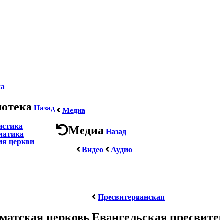
ка
иотека
Назад
Медиа
истика
Медиа
Назад
матика
ия церкви
Видео
Аудио
Пресвитерианская
матская церковь
Евангельская пресвит