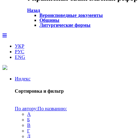
Назад
Вероисповедные документы
Общины
Литургические формы
УКР
РУС
ENG
Индекс
Сортировка и фильтр
По автору:
По названию:
А
Б
В
Г
Д