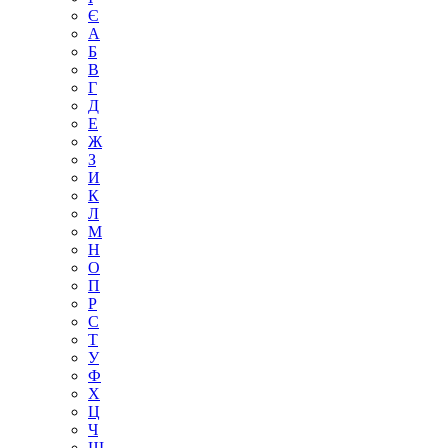
Є
А
Б
В
Г
Д
Е
Ж
З
И
К
Л
М
Н
О
П
Р
С
Т
У
Ф
Х
Ц
Ч
Ш