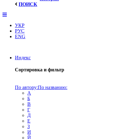
ПОИСК
УКР
РУС
ENG
Индекс
Сортировка и фильтр
По автору:
По названию:
А
Б
В
Г
Д
Е
З
И
Й