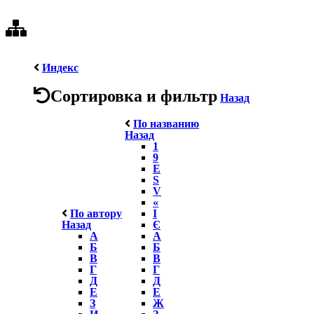
Индекс
Сортировка и фильтр
Назад
По названию
Назад
1
9
E
S
V
«
По автору
І
Назад
Є
А
А
Б
Б
В
В
Г
Г
Д
Д
Е
Е
З
Ж
И
З