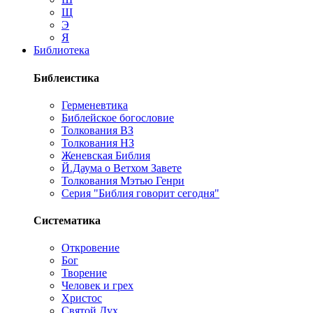
Щ
Э
Я
Библиотека
Библеистика
Герменевтика
Библейское богословие
Толкования ВЗ
Толкования НЗ
Женевская Библия
Й.Даума о Ветхом Завете
Толкования Мэтью Генри
Серия "Библия говорит сегодня"
Систематика
Откровение
Бог
Творение
Человек и грех
Христос
Святой Дух