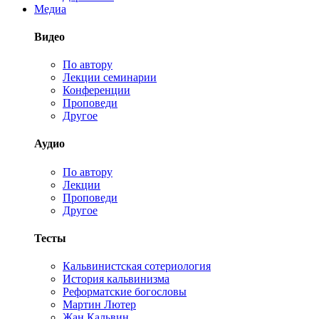
Медиа
Видео
По автору
Лекции семинарии
Конференции
Проповеди
Другое
Аудио
По автору
Лекции
Проповеди
Другое
Тесты
Кальвинистская сотериология
История кальвинизма
Реформатские богословы
Мартин Лютер
Жан Кальвин