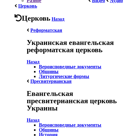
Разное
Видео
Аудио
Церковь
Церковь
Назад
Реформатская
Украинская евангельская
реформатская церковь
Назад
Вероисповедные документы
Общины
Литургические формы
Пресвитерианская
Евангельская
пресвитерианская церковь
Украины
Назад
Вероисповедные документы
Общины
История