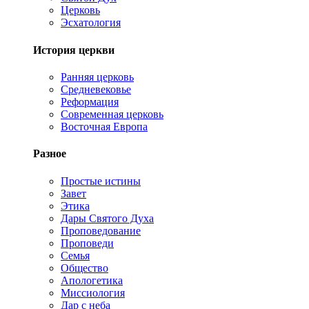
Церковь
Эсхатология
История церкви
Ранняя церковь
Средневековье
Реформация
Современная церковь
Восточная Европа
Разное
Простые истины
Завет
Этика
Дары Святого Духа
Проповедование
Проповеди
Семья
Общество
Апологетика
Миссиология
Дар с неба