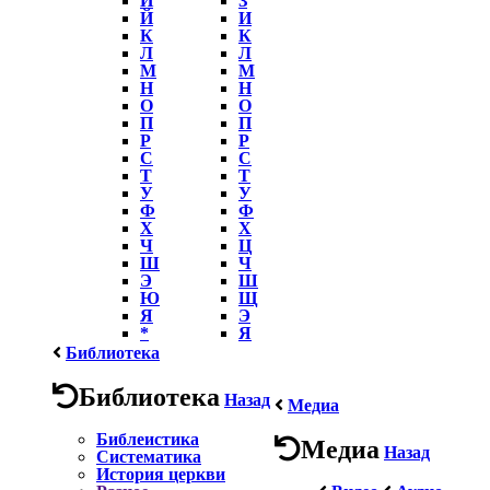
Й
И
К
К
Л
Л
М
М
Н
Н
О
О
П
П
Р
Р
С
С
Т
Т
У
У
Ф
Ф
Х
Х
Ч
Ц
Ш
Ч
Э
Ш
Ю
Щ
Я
Э
*
Я
Библиотека
Библиотека
Назад
Медиа
Библеистика
Медиа
Назад
Систематика
История церкви