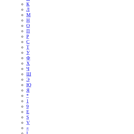
К
Л
М
Н
О
П
Р
С
Т
У
Ф
Х
Ч
Ш
Э
Ю
Я
*
1
9
E
S
V
«
І