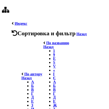
Индекс
Сортировка и фильтр
Назад
По названию
Назад
1
9
E
S
V
«
По автору
І
Назад
Є
А
А
Б
Б
В
В
Г
Г
Д
Д
Е
Е
З
Ж
И
З