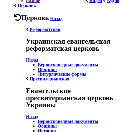
Разное
Видео
Аудио
Церковь
Церковь
Назад
Реформатская
Украинская евангельская
реформатская церковь
Назад
Вероисповедные документы
Общины
Литургические формы
Пресвитерианская
Евангельская
пресвитерианская церковь
Украины
Назад
Вероисповедные документы
Общины
История