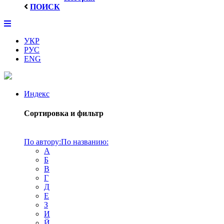
ПОИСК
УКР
РУС
ENG
Индекс
Сортировка и фильтр
По автору:
По названию:
А
Б
В
Г
Д
Е
З
И
Й