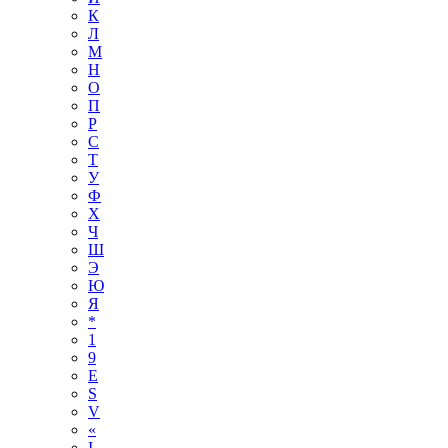
К
Л
М
Н
О
П
Р
С
Т
У
Ф
Х
Ч
Ш
Э
Ю
Я
*
1
9
E
S
V
«
І