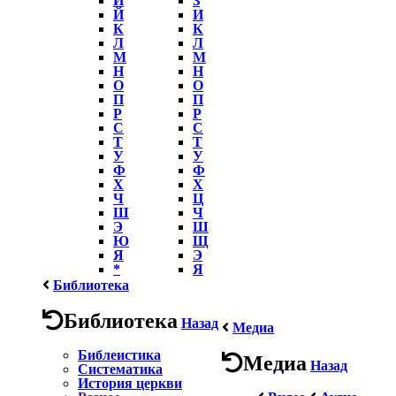
Й
И
К
К
Л
Л
М
М
Н
Н
О
О
П
П
Р
Р
С
С
Т
Т
У
У
Ф
Ф
Х
Х
Ч
Ц
Ш
Ч
Э
Ш
Ю
Щ
Я
Э
*
Я
Библиотека
Библиотека
Назад
Медиа
Библеистика
Медиа
Назад
Систематика
История церкви