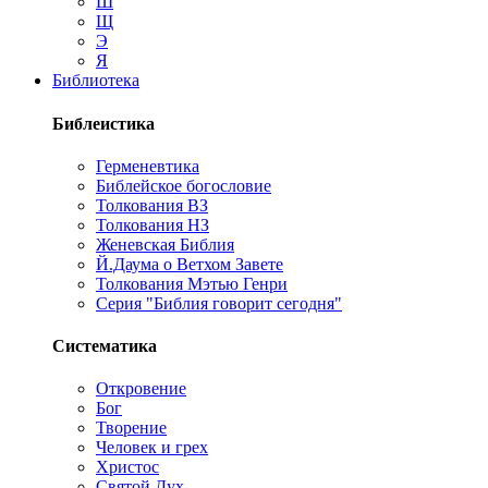
Ш
Щ
Э
Я
Библиотека
Библеистика
Герменевтика
Библейское богословие
Толкования ВЗ
Толкования НЗ
Женевская Библия
Й.Даума о Ветхом Завете
Толкования Мэтью Генри
Серия "Библия говорит сегодня"
Систематика
Откровение
Бог
Творение
Человек и грех
Христос
Святой Дух