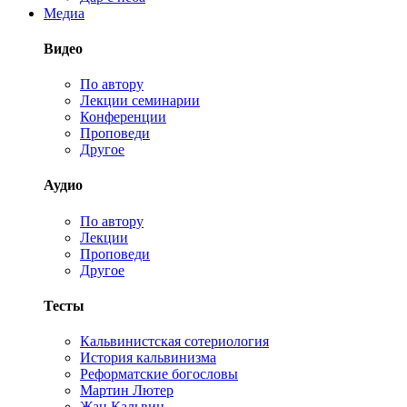
Медиа
Видео
По автору
Лекции семинарии
Конференции
Проповеди
Другое
Аудио
По автору
Лекции
Проповеди
Другое
Тесты
Кальвинистская сотериология
История кальвинизма
Реформатские богословы
Мартин Лютер
Жан Кальвин