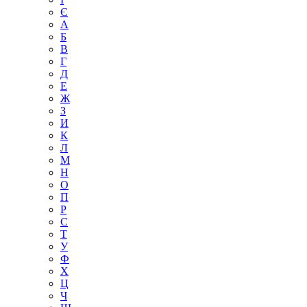
Є
А
Б
В
Г
Д
Е
Ж
З
И
К
Л
М
Н
О
П
Р
С
Т
У
Ф
Х
Ц
Ч