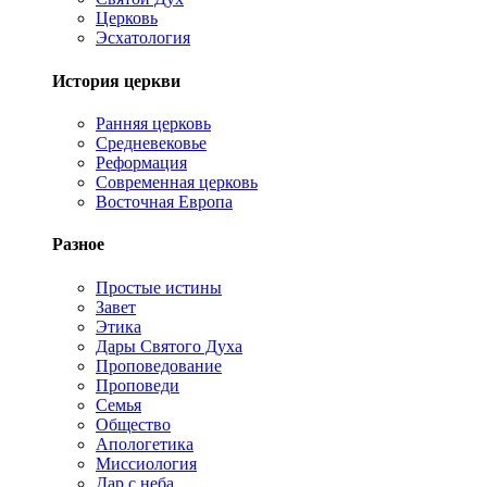
Церковь
Эсхатология
История церкви
Ранняя церковь
Средневековье
Реформация
Современная церковь
Восточная Европа
Разное
Простые истины
Завет
Этика
Дары Святого Духа
Проповедование
Проповеди
Семья
Общество
Апологетика
Миссиология
Дар с неба