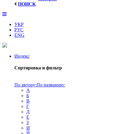
ПОИСК
УКР
РУС
ENG
Индекс
Сортировка и фильтр
По автору:
По названию:
А
Б
В
Г
Д
Е
З
И
Й