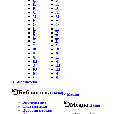
Й
И
К
К
Л
Л
М
М
Н
Н
О
О
П
П
Р
Р
С
С
Т
Т
У
У
Ф
Ф
Х
Х
Ч
Ц
Ш
Ч
Э
Ш
Ю
Щ
Я
Э
*
Я
Библиотека
Библиотека
Назад
Медиа
Библеистика
Медиа
Назад
Систематика
История церкви