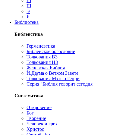
Ш
Щ
Э
Я
Библиотека
Библеистика
Герменевтика
Библейское богословие
Толкования ВЗ
Толкования НЗ
Женевская Библия
Й.Даума о Ветхом Завете
Толкования Мэтью Генри
Серия "Библия говорит сегодня"
Систематика
Откровение
Бог
Творение
Человек и грех
Христос
Святой Дух