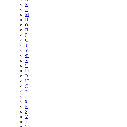
К
Л
М
Н
О
П
Р
С
Т
У
Ф
Х
Ч
Ш
Э
Ю
Я
*
1
9
E
S
V
«
І