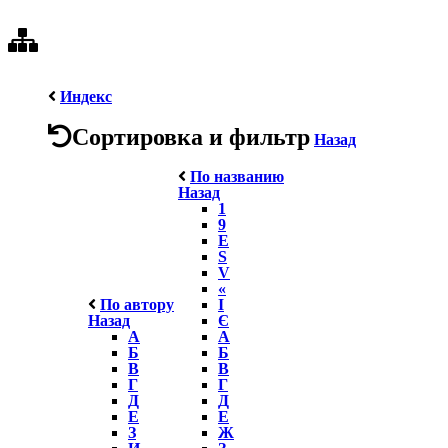
Индекс
Сортировка и фильтр
Назад
По названию
Назад
1
9
E
S
V
«
По автору
І
Назад
Є
А
А
Б
Б
В
В
Г
Г
Д
Д
Е
Е
З
Ж
И
З