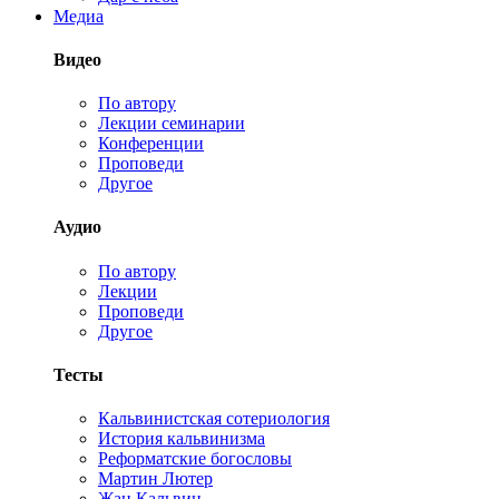
Медиа
Видео
По автору
Лекции семинарии
Конференции
Проповеди
Другое
Аудио
По автору
Лекции
Проповеди
Другое
Тесты
Кальвинистская сотериология
История кальвинизма
Реформатские богословы
Мартин Лютер
Жан Кальвин