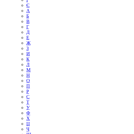
Є
А
Б
В
Г
Д
Е
Ж
З
И
К
Л
М
Н
О
П
Р
С
Т
У
Ф
Х
Ц
Ч