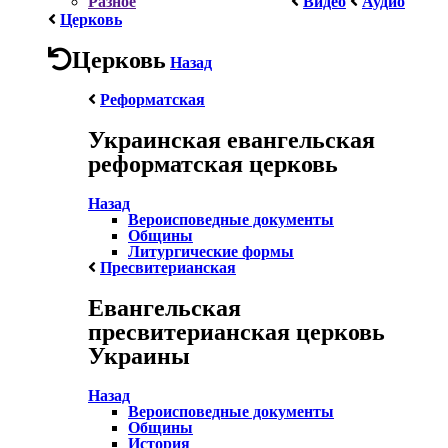
Разное
Видео
Аудио
Церковь
Церковь
Назад
Реформатская
Украинская евангельская
реформатская церковь
Назад
Вероисповедные документы
Общины
Литургические формы
Пресвитерианская
Евангельская
пресвитерианская церковь
Украины
Назад
Вероисповедные документы
Общины
История