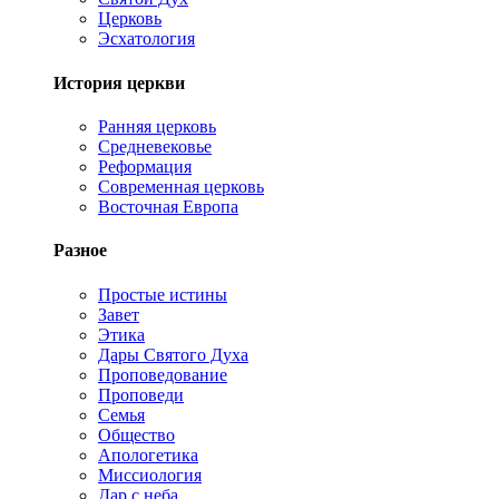
Церковь
Эсхатология
История церкви
Ранняя церковь
Средневековье
Реформация
Современная церковь
Восточная Европа
Разное
Простые истины
Завет
Этика
Дары Святого Духа
Проповедование
Проповеди
Семья
Общество
Апологетика
Миссиология
Дар с неба