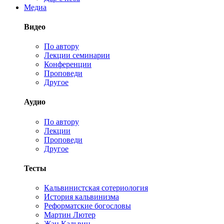
Медиа
Видео
По автору
Лекции семинарии
Конференции
Проповеди
Другое
Аудио
По автору
Лекции
Проповеди
Другое
Тесты
Кальвинистская сотериология
История кальвинизма
Реформатские богословы
Мартин Лютер
Жан Кальвин