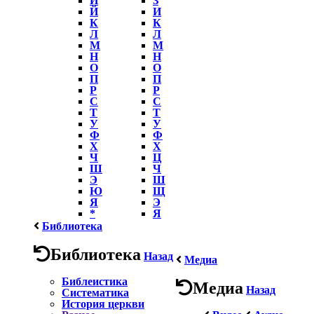
Й
И
К
К
Л
Л
М
М
Н
Н
О
О
П
П
Р
Р
С
С
Т
Т
У
У
Ф
Ф
Х
Х
Ч
Ц
Ш
Ч
Э
Ш
Ю
Щ
Я
Э
*
Я
Библиотека
Библиотека
Назад
Медиа
Библеистика
Медиа
Назад
Систематика
История церкви