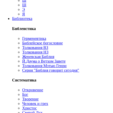
Ш
Щ
Э
Я
Библиотека
Библеистика
Герменевтика
Библейское богословие
Толкования ВЗ
Толкования НЗ
Женевская Библия
Й.Даума о Ветхом Завете
Толкования Мэтью Генри
Серия "Библия говорит сегодня"
Систематика
Откровение
Бог
Творение
Человек и грех
Христос
Святой Дух