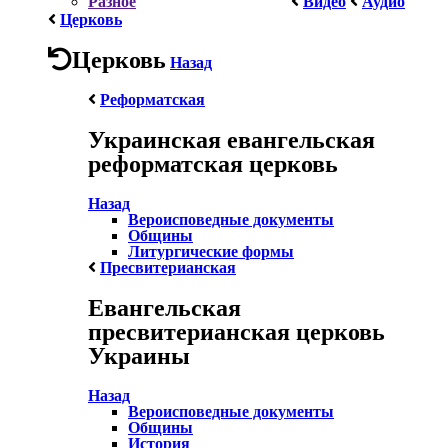
Разное
Видео
Аудио
Церковь
Церковь
Назад
Реформатская
Украинская евангельская
реформатская церковь
Назад
Вероисповедные документы
Общины
Литургические формы
Пресвитерианская
Евангельская
пресвитерианская церковь
Украины
Назад
Вероисповедные документы
Общины
История