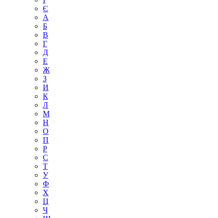
Є
А
Б
В
Г
Д
Е
Ж
З
И
К
Л
М
Н
О
П
Р
С
Т
У
Ф
Х
Ц
Ч