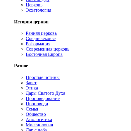
Церковь
Эсхатология
История церкви
Ранняя церковь
Средневековье
Реформация
Современная церковь
Восточная Европа
Разное
Простые истины
Завет
Этика
Дары Святого Духа
Проповедование
Проповеди
Семья
Общество
Апологетика
Миссиология
Дар с неба