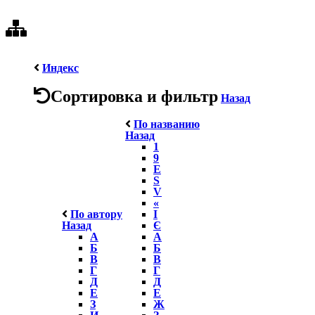
Индекс
Сортировка и фильтр
Назад
По названию
Назад
1
9
E
S
V
«
По автору
І
Назад
Є
А
А
Б
Б
В
В
Г
Г
Д
Д
Е
Е
З
Ж
И
З