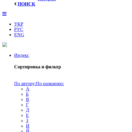
ПОИСК
УКР
РУС
ENG
Индекс
Сортировка и фильтр
По автору:
По названию:
А
Б
В
Г
Д
Е
З
И
Й