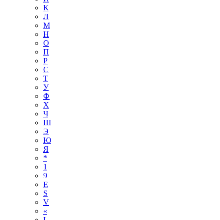
К
Л
М
Н
О
П
Р
С
Т
У
Ф
Х
Ч
Ш
Э
Ю
Я
*
1
9
E
S
V
«
І