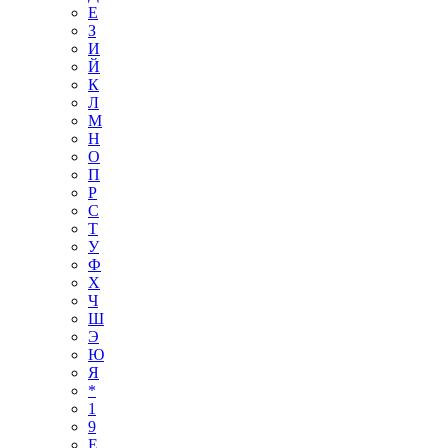
Е
З
И
Й
К
Л
М
Н
О
П
Р
С
Т
У
Ф
Х
Ч
Ш
Э
Ю
Я
*
1
9
E