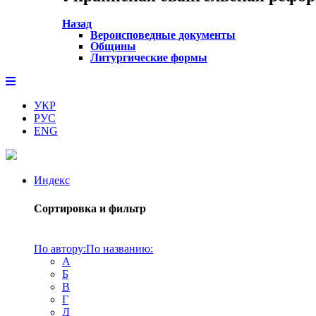
Назад
Вероисповедные документы
Общины
Литургические формы
УКР
РУС
ENG
Индекс
Сортировка и фильтр
По автору:
По названию:
А
Б
В
Г
Д