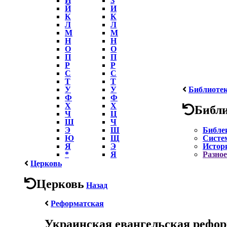
Й
И
К
К
Л
Л
М
М
Н
Н
О
О
П
П
Р
Р
С
С
Т
Т
У
У
Библиоте
Ф
Ф
Х
Х
Библ
Ч
Ц
Ш
Ч
Э
Ш
Библе
Ю
Щ
Систе
Я
Э
Истор
*
Я
Разное
Церковь
Церковь
Назад
Реформатская
Украинская евангельская рефор