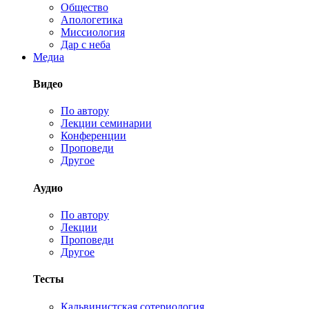
Общество
Апологетика
Миссиология
Дар с неба
Медиа
Видео
По автору
Лекции семинарии
Конференции
Проповеди
Другое
Аудио
По автору
Лекции
Проповеди
Другое
Тесты
Кальвинистская сотериология