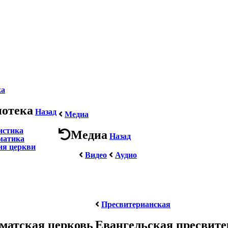
ка
иотека
Назад
Медиа
истика
Медиа
Назад
матика
ия церкви
Видео
Аудио
Пресвитерианская
матская церковь
Евангельская пресвит