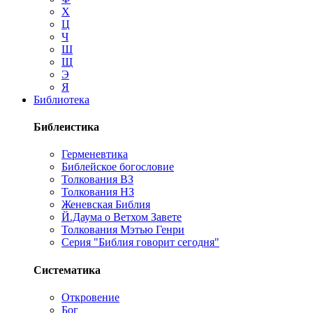
Х
Ц
Ч
Ш
Щ
Э
Я
Библиотека
Библеистика
Герменевтика
Библейское богословие
Толкования ВЗ
Толкования НЗ
Женевская Библия
Й.Даума о Ветхом Завете
Толкования Мэтью Генри
Серия "Библия говорит сегодня"
Систематика
Откровение
Бог