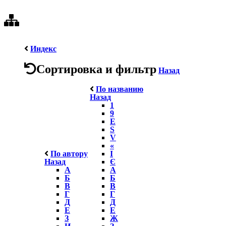
Индекс
Сортировка и фильтр
Назад
По названию
Назад
1
9
E
S
V
«
По автору
І
Назад
Є
А
А
Б
Б
В
В
Г
Г
Д
Д
Е
Е
З
Ж
И
З