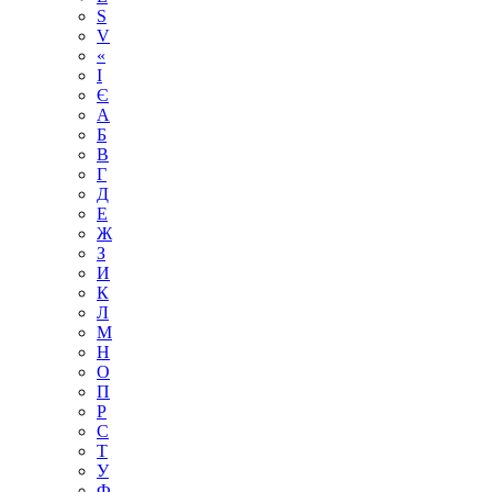
S
V
«
І
Є
А
Б
В
Г
Д
Е
Ж
З
И
К
Л
М
Н
О
П
Р
С
Т
У
Ф