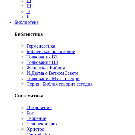
Ш
Щ
Э
Я
Библиотека
Библеистика
Герменевтика
Библейское богословие
Толкования ВЗ
Толкования НЗ
Женевская Библия
Й.Даума о Ветхом Завете
Толкования Мэтью Генри
Серия "Библия говорит сегодня"
Систематика
Откровение
Бог
Творение
Человек и грех
Христос
Святой Дух