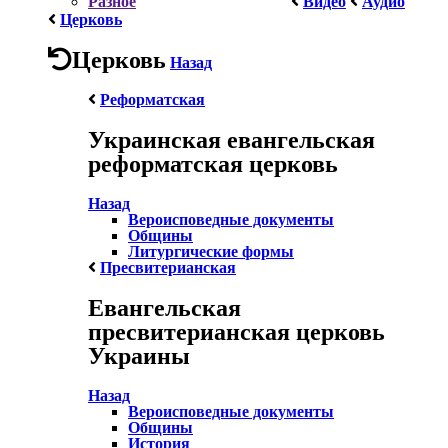
Разное
Видео
Аудио
Церковь
Церковь
Назад
Реформатская
Украинская евангельская
реформатская церковь
Назад
Вероисповедные документы
Общины
Литургические формы
Пресвитерианская
Евангельская
пресвитерианская церковь
Украины
Назад
Вероисповедные документы
Общины
История