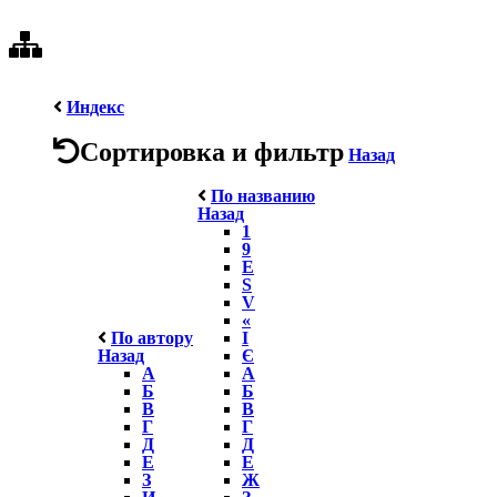
Индекс
Сортировка и фильтр
Назад
По названию
Назад
1
9
E
S
V
«
По автору
І
Назад
Є
А
А
Б
Б
В
В
Г
Г
Д
Д
Е
Е
З
Ж
И
З