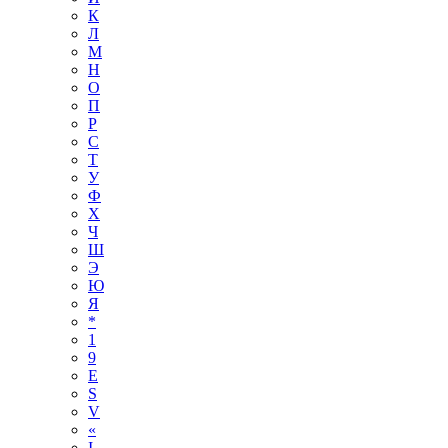
К
Л
М
Н
О
П
Р
С
Т
У
Ф
Х
Ч
Ш
Э
Ю
Я
*
1
9
E
S
V
«
І