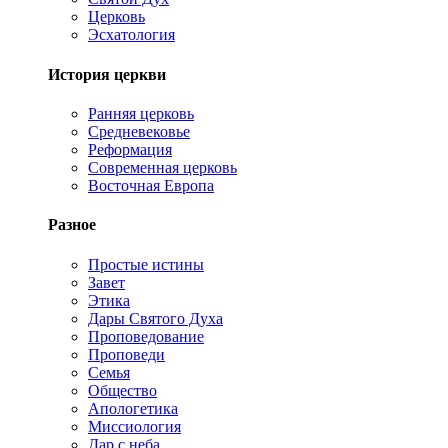
Церковь
Эсхатология
История церкви
Ранняя церковь
Средневековье
Реформация
Современная церковь
Восточная Европа
Разное
Простые истины
Завет
Этика
Дары Святого Духа
Проповедование
Проповеди
Семья
Общество
Апологетика
Миссиология
Дар с неба