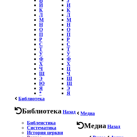
Й
И
К
К
Л
Л
М
М
Н
Н
О
О
П
П
Р
Р
С
С
Т
Т
У
У
Ф
Ф
Х
Х
Ч
Ц
Ш
Ч
Э
Ш
Ю
Щ
Я
Э
*
Я
Библиотека
Библиотека
Назад
Медиа
Библеистика
Медиа
Назад
Систематика
История церкви