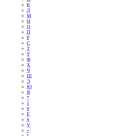
К
Л
М
Н
О
П
Р
С
Т
У
Ф
Х
Ч
Ш
Э
Ю
Я
*
1
9
E
S
V
«
І