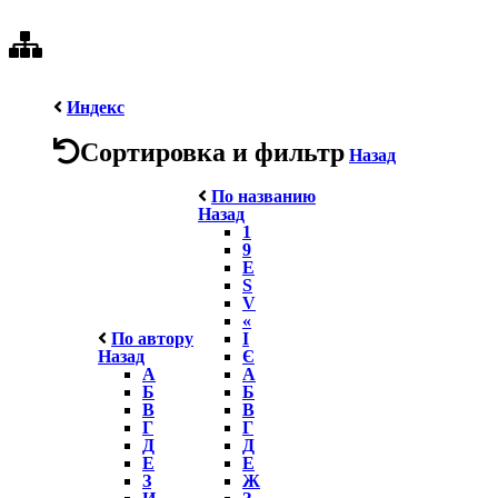
Индекс
Сортировка и фильтр
Назад
По названию
Назад
1
9
E
S
V
«
По автору
І
Назад
Є
А
А
Б
Б
В
В
Г
Г
Д
Д
Е
Е
З
Ж
И
З