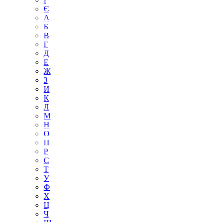
Є
А
Б
В
Г
Д
Е
Ж
З
И
К
Л
М
Н
О
П
Р
С
Т
У
Ф
Х
Ц
Ч