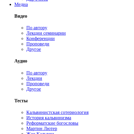
Медиа
Видео
По автору
Лекции семинарии
Конференции
Проповеди
Другое
Аудио
По автору
Лекции
Проповеди
Другое
Тесты
Кальвинистская сотериология
История кальвинизма
Реформатские богословы
Мартин Лютер
Жан Кальвин