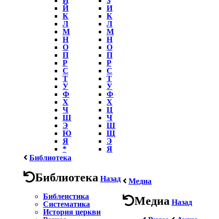
Й
И
К
К
Л
Л
М
М
Н
Н
О
О
П
П
Р
Р
С
С
Т
Т
У
У
Ф
Ф
Х
Х
Ч
Ц
Ш
Ч
Э
Ш
Ю
Щ
Я
Э
*
Я
Библиотека
Библиотека
Назад
Медиа
Библеистика
Медиа
Назад
Систематика
История церкви