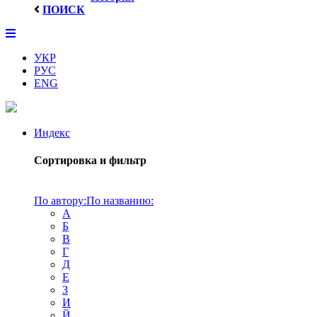
ПОИСК
УКР
РУС
ENG
Индекс
Сортировка и фильтр
По автору:
По названию:
А
Б
В
Г
Д
Е
З
И
Й