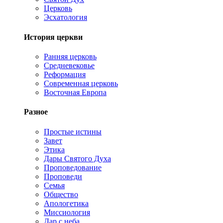
Церковь
Эсхатология
История церкви
Ранняя церковь
Средневековье
Реформация
Современная церковь
Восточная Европа
Разное
Простые истины
Завет
Этика
Дары Святого Духа
Проповедование
Проповеди
Семья
Общество
Апологетика
Миссиология
Дар с неба