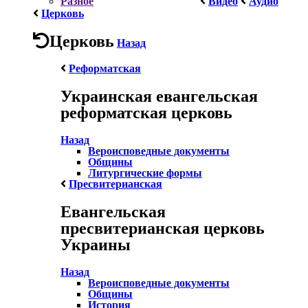
Разное
Видео
Аудио
Церковь
Церковь
Назад
Реформатская
Украинская евангельская
реформатская церковь
Назад
Вероисповедные документы
Общины
Литургические формы
Пресвитерианская
Евангельская
пресвитерианская церковь
Украины
Назад
Вероисповедные документы
Общины
История