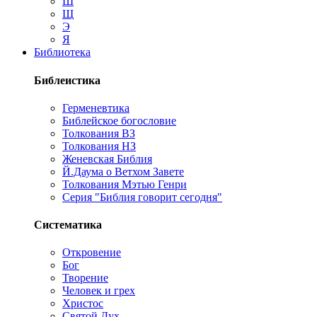
Ш
Щ
Э
Я
Библиотека
Библеистика
Герменевтика
Библейское богословие
Толкования ВЗ
Толкования НЗ
Женевская Библия
Й.Даума о Ветхом Завете
Толкования Мэтью Генри
Серия "Библия говорит сегодня"
Систематика
Откровение
Бог
Творение
Человек и грех
Христос
Святой Дух