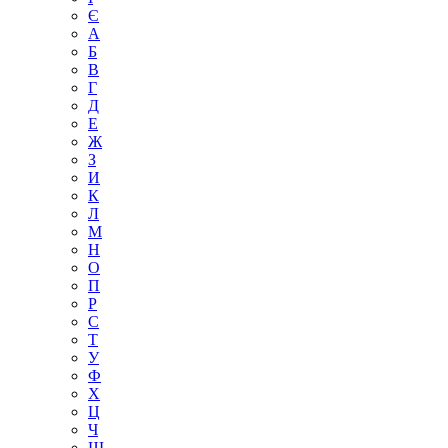
Є
А
Б
В
Г
Д
Е
Ж
З
И
К
Л
М
Н
О
П
Р
С
Т
У
Ф
Х
Ц
Ч
Ш