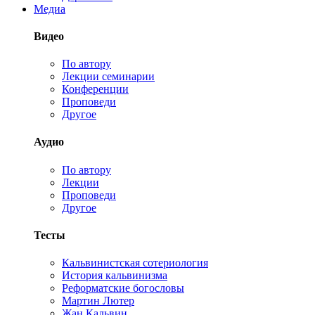
Медиа
Видео
По автору
Лекции семинарии
Конференции
Проповеди
Другое
Аудио
По автору
Лекции
Проповеди
Другое
Тесты
Кальвинистская сотериология
История кальвинизма
Реформатские богословы
Мартин Лютер
Жан Кальвин