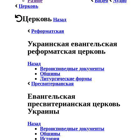
Разное
Видео
Аудио
Церковь
Церковь
Назад
Реформатская
Украинская евангельская
реформатская церковь
Назад
Вероисповедные документы
Общины
Литургические формы
Пресвитерианская
Евангельская
пресвитерианская церковь
Украины
Назад
Вероисповедные документы
Общины
История