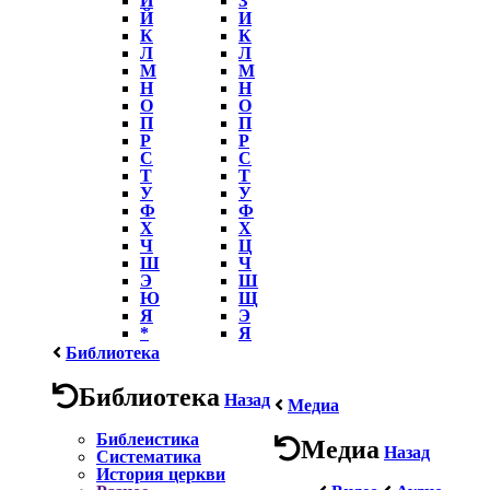
Й
И
К
К
Л
Л
М
М
Н
Н
О
О
П
П
Р
Р
С
С
Т
Т
У
У
Ф
Ф
Х
Х
Ч
Ц
Ш
Ч
Э
Ш
Ю
Щ
Я
Э
*
Я
Библиотека
Библиотека
Назад
Медиа
Библеистика
Медиа
Назад
Систематика
История церкви