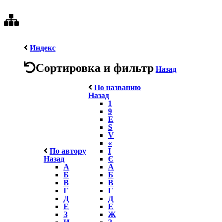
Индекс
Сортировка и фильтр
Назад
По названию
Назад
1
9
E
S
V
«
По автору
І
Назад
Є
А
А
Б
Б
В
В
Г
Г
Д
Д
Е
Е
З
Ж
И
З