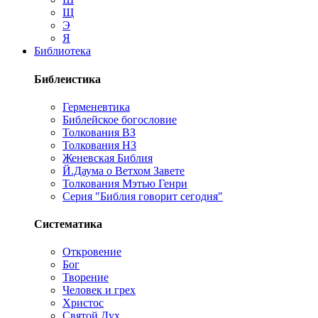
Щ
Э
Я
Библиотека
Библеистика
Герменевтика
Библейское богословие
Толкования ВЗ
Толкования НЗ
Женевская Библия
Й.Даума о Ветхом Завете
Толкования Мэтью Генри
Серия "Библия говорит сегодня"
Систематика
Откровение
Бог
Творение
Человек и грех
Христос
Святой Дух