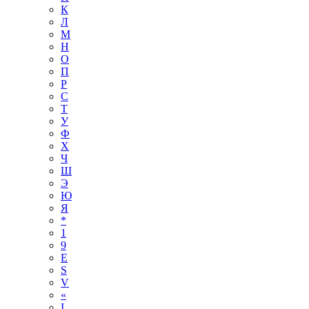
К
Л
М
Н
О
П
Р
С
Т
У
Ф
Х
Ч
Ш
Э
Ю
Я
*
1
9
E
S
V
«
І