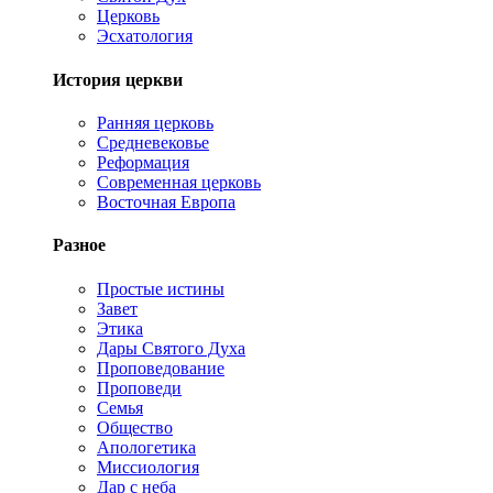
Церковь
Эсхатология
История церкви
Ранняя церковь
Средневековье
Реформация
Современная церковь
Восточная Европа
Разное
Простые истины
Завет
Этика
Дары Святого Духа
Проповедование
Проповеди
Семья
Общество
Апологетика
Миссиология
Дар с неба