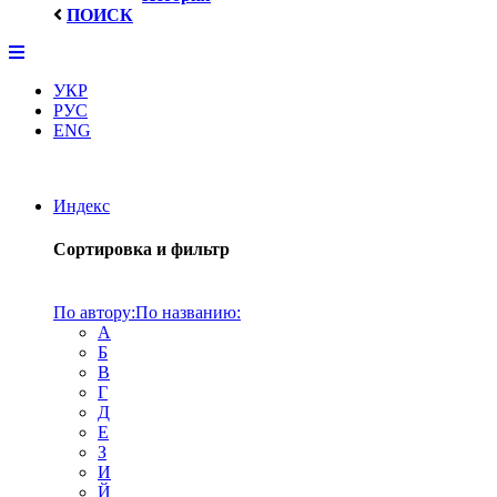
ПОИСК
УКР
РУС
ENG
Индекс
Сортировка и фильтр
По автору:
По названию:
А
Б
В
Г
Д
Е
З
И
Й