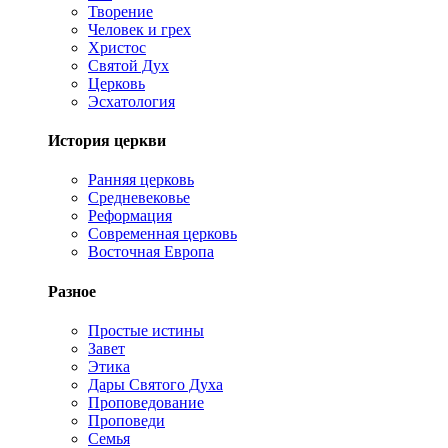
Творение
Человек и грех
Христос
Святой Дух
Церковь
Эсхатология
История церкви
Ранняя церковь
Средневековье
Реформация
Современная церковь
Восточная Европа
Разное
Простые истины
Завет
Этика
Дары Святого Духа
Проповедование
Проповеди
Семья