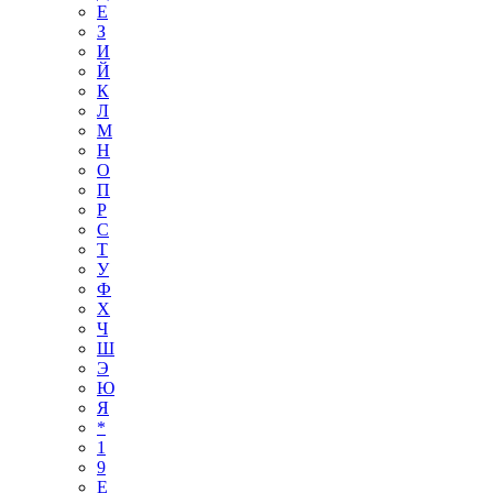
Е
З
И
Й
К
Л
М
Н
О
П
Р
С
Т
У
Ф
Х
Ч
Ш
Э
Ю
Я
*
1
9
E