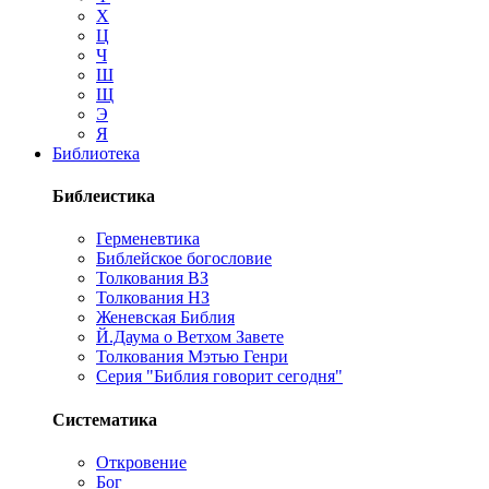
Х
Ц
Ч
Ш
Щ
Э
Я
Библиотека
Библеистика
Герменевтика
Библейское богословие
Толкования ВЗ
Толкования НЗ
Женевская Библия
Й.Даума о Ветхом Завете
Толкования Мэтью Генри
Серия "Библия говорит сегодня"
Систематика
Откровение
Бог