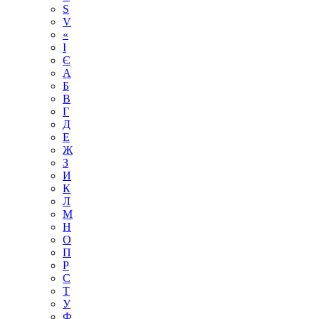
S
V
«
І
Є
А
Б
В
Г
Д
Е
Ж
З
И
К
Л
М
Н
О
П
Р
С
Т
У
Ф