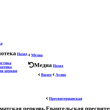
ка
иотека
Назад
Медиа
истика
Медиа
Назад
матика
ия церкви
Видео
Аудио
Пресвитерианская
матская церковь
Евангельская пресвит