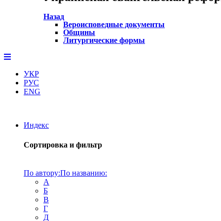
Назад
Вероисповедные документы
Общины
Литургические формы
УКР
РУС
ENG
Индекс
Сортировка и фильтр
По автору:
По названию:
А
Б
В
Г
Д