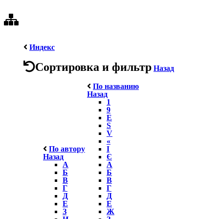
Индекс
Сортировка и фильтр
Назад
По названию
Назад
1
9
E
S
V
«
По автору
І
Назад
Є
А
А
Б
Б
В
В
Г
Г
Д
Д
Е
Е
З
Ж
И
З