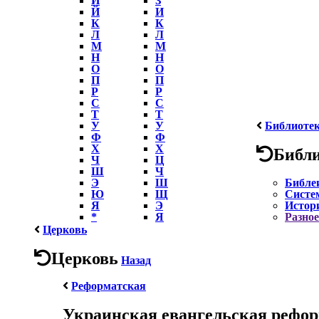
Й
И
К
К
Л
Л
М
М
Н
Н
О
О
П
П
Р
Р
С
С
Т
Т
У
У
Библиоте
Ф
Ф
Х
Х
Библ
Ч
Ц
Ш
Ч
Э
Ш
Библе
Ю
Щ
Систе
Я
Э
Истор
*
Я
Разное
Церковь
Церковь
Назад
Реформатская
Украинская евангельская рефор