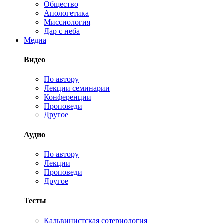
Общество
Апологетика
Миссиология
Дар с неба
Медиа
Видео
По автору
Лекции семинарии
Конференции
Проповеди
Другое
Аудио
По автору
Лекции
Проповеди
Другое
Тесты
Кальвинистская сотериология