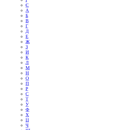
Є
А
Б
В
Г
Д
Е
Ж
З
И
К
Л
М
Н
О
П
Р
С
Т
У
Ф
Х
Ц
Ч