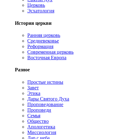
Церковь
Эсхатология
История церкви
Ранняя церковь
Средневековье
Реформация
Современная церковь
Восточная Европа
Разное
Простые истины
Завет
Этика
Дары Святого Духа
Проповедование
Проповеди
Семья
Общество
Апологетика
Миссиология
Дар с неба