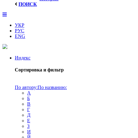
ПОИСК
УКР
РУС
ENG
Индекс
Сортировка и фильтр
По автору:
По названию:
А
Б
В
Г
Д
Е
З
И
Й