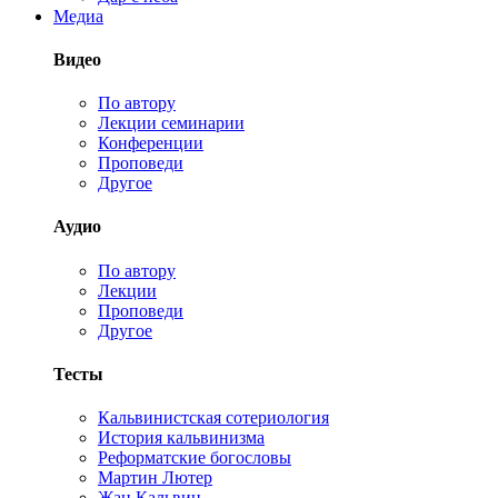
Медиа
Видео
По автору
Лекции семинарии
Конференции
Проповеди
Другое
Аудио
По автору
Лекции
Проповеди
Другое
Тесты
Кальвинистская сотериология
История кальвинизма
Реформатские богословы
Мартин Лютер
Жан Кальвин