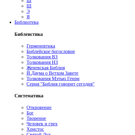
Ш
Щ
Э
Я
Библиотека
Библеистика
Герменевтика
Библейское богословие
Толкования ВЗ
Толкования НЗ
Женевская Библия
Й.Даума о Ветхом Завете
Толкования Мэтью Генри
Серия "Библия говорит сегодня"
Систематика
Откровение
Бог
Творение
Человек и грех
Христос
Святой Дух