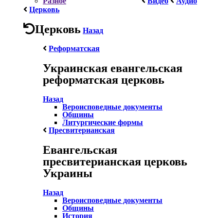
Разное
Видео
Аудио
Церковь
Церковь
Назад
Реформатская
Украинская евангельская
реформатская церковь
Назад
Вероисповедные документы
Общины
Литургические формы
Пресвитерианская
Евангельская
пресвитерианская церковь
Украины
Назад
Вероисповедные документы
Общины
История