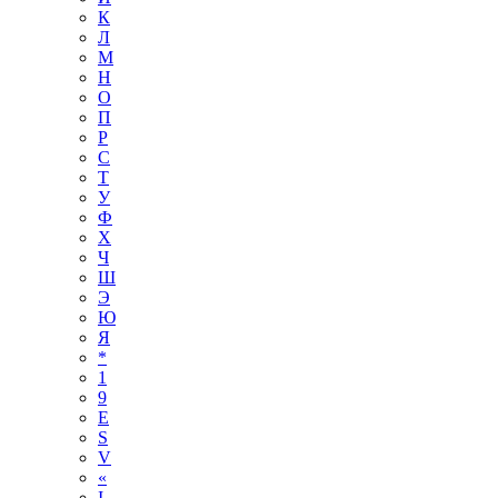
К
Л
М
Н
О
П
Р
С
Т
У
Ф
Х
Ч
Ш
Э
Ю
Я
*
1
9
E
S
V
«
І