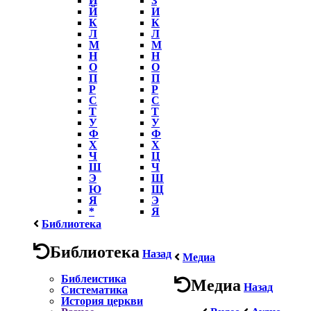
Й
И
К
К
Л
Л
М
М
Н
Н
О
О
П
П
Р
Р
С
С
Т
Т
У
У
Ф
Ф
Х
Х
Ч
Ц
Ш
Ч
Э
Ш
Ю
Щ
Я
Э
*
Я
Библиотека
Библиотека
Назад
Медиа
Библеистика
Медиа
Назад
Систематика
История церкви