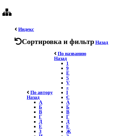
Индекс
Сортировка и фильтр
Назад
По названию
Назад
1
9
E
S
V
«
По автору
І
Назад
Є
А
А
Б
Б
В
В
Г
Г
Д
Д
Е
Е
З
Ж
И
З