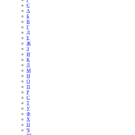
Є
А
Б
В
Г
Д
Е
Ж
З
И
К
Л
М
Н
О
П
Р
С
Т
У
Ф
Х
Ц
Ч