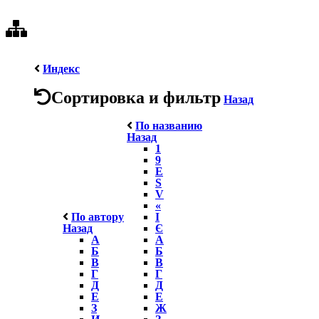
Индекс
Сортировка и фильтр
Назад
По названию
Назад
1
9
E
S
V
«
По автору
І
Назад
Є
А
А
Б
Б
В
В
Г
Г
Д
Д
Е
Е
З
Ж
И
З