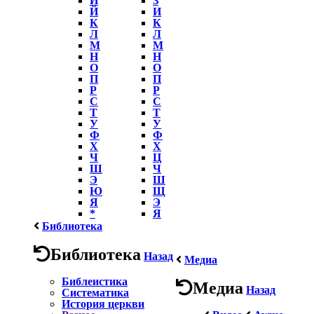
Й
И
К
К
Л
Л
М
М
Н
Н
О
О
П
П
Р
Р
С
С
Т
Т
У
У
Ф
Ф
Х
Х
Ч
Ц
Ш
Ч
Э
Ш
Ю
Щ
Я
Э
*
Я
Библиотека
Библиотека
Назад
Медиа
Библеистика
Медиа
Назад
Систематика
История церкви