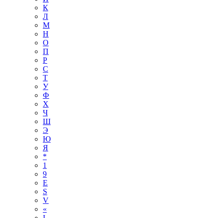
К
Л
М
Н
О
П
Р
С
Т
У
Ф
Х
Ч
Ш
Э
Ю
Я
*
1
9
E
S
V
«
І