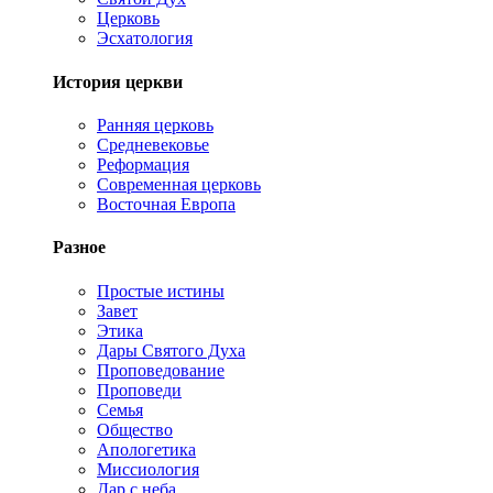
Церковь
Эсхатология
История церкви
Ранняя церковь
Средневековье
Реформация
Современная церковь
Восточная Европа
Разное
Простые истины
Завет
Этика
Дары Святого Духа
Проповедование
Проповеди
Семья
Общество
Апологетика
Миссиология
Дар с неба