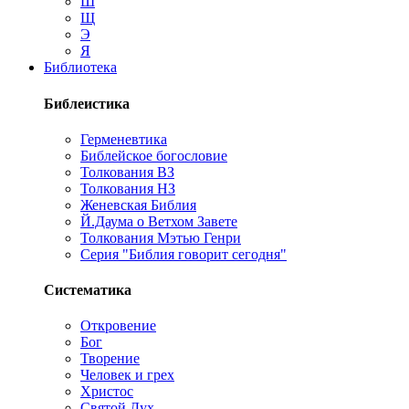
Ш
Щ
Э
Я
Библиотека
Библеистика
Герменевтика
Библейское богословие
Толкования ВЗ
Толкования НЗ
Женевская Библия
Й.Даума о Ветхом Завете
Толкования Мэтью Генри
Серия "Библия говорит сегодня"
Систематика
Откровение
Бог
Творение
Человек и грех
Христос
Святой Дух