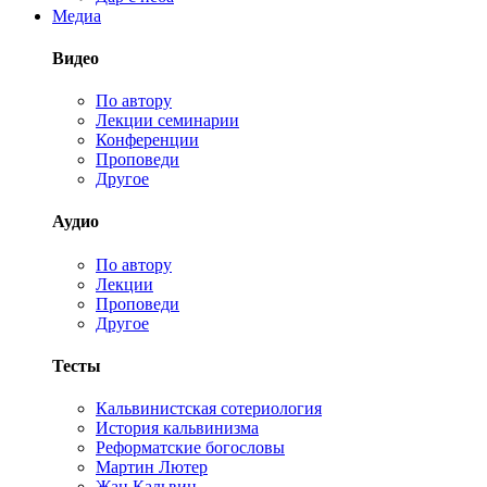
Медиа
Видео
По автору
Лекции семинарии
Конференции
Проповеди
Другое
Аудио
По автору
Лекции
Проповеди
Другое
Тесты
Кальвинистская сотериология
История кальвинизма
Реформатские богословы
Мартин Лютер
Жан Кальвин