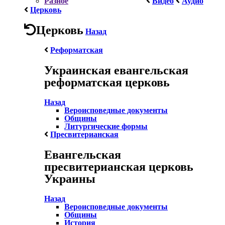
Разное
Видео
Аудио
Церковь
Церковь
Назад
Реформатская
Украинская евангельская
реформатская церковь
Назад
Вероисповедные документы
Общины
Литургические формы
Пресвитерианская
Евангельская
пресвитерианская церковь
Украины
Назад
Вероисповедные документы
Общины
История