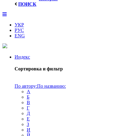
ПОИСК
УКР
РУС
ENG
Индекс
Сортировка и фильтр
По автору:
По названию:
А
Б
В
Г
Д
Е
З
И
Й