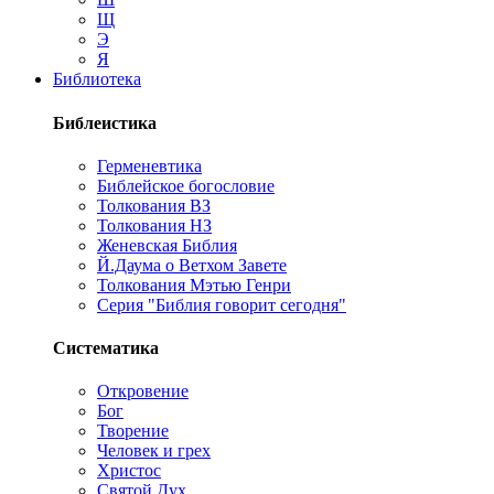
Щ
Э
Я
Библиотека
Библеистика
Герменевтика
Библейское богословие
Толкования ВЗ
Толкования НЗ
Женевская Библия
Й.Даума о Ветхом Завете
Толкования Мэтью Генри
Серия "Библия говорит сегодня"
Систематика
Откровение
Бог
Творение
Человек и грех
Христос
Святой Дух