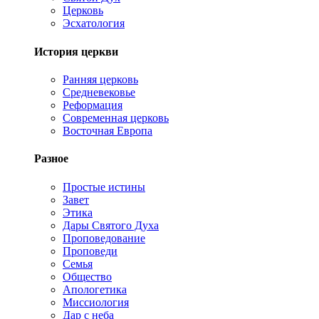
Церковь
Эсхатология
История церкви
Ранняя церковь
Средневековье
Реформация
Современная церковь
Восточная Европа
Разное
Простые истины
Завет
Этика
Дары Святого Духа
Проповедование
Проповеди
Семья
Общество
Апологетика
Миссиология
Дар с неба