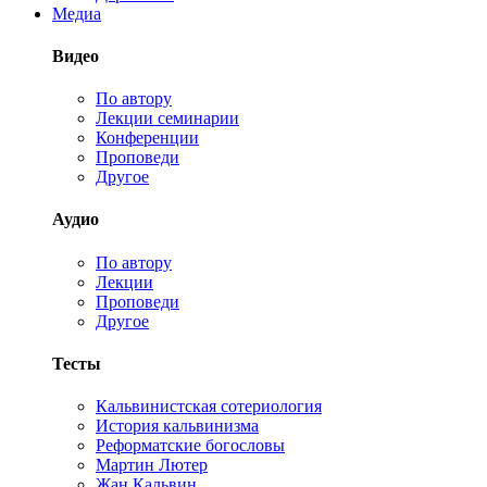
Медиа
Видео
По автору
Лекции семинарии
Конференции
Проповеди
Другое
Аудио
По автору
Лекции
Проповеди
Другое
Тесты
Кальвинистская сотериология
История кальвинизма
Реформатские богословы
Мартин Лютер
Жан Кальвин