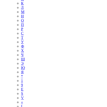
К
Л
М
Н
О
П
Р
С
Т
У
Ф
Х
Ч
Ш
Э
Ю
Я
*
1
9
E
S
V
«
І