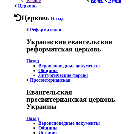
Разное
Видео
Аудио
Церковь
Церковь
Назад
Реформатская
Украинская евангельская
реформатская церковь
Назад
Вероисповедные документы
Общины
Литургические формы
Пресвитерианская
Евангельская
пресвитерианская церковь
Украины
Назад
Вероисповедные документы
Общины
История