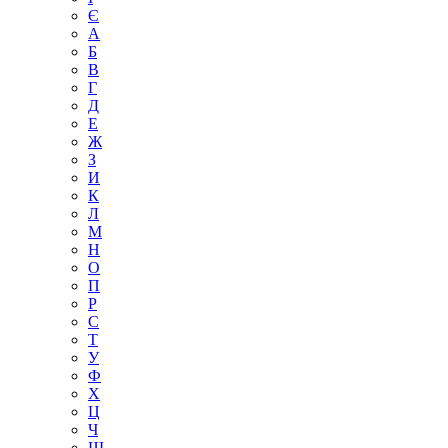
Є
А
Б
В
Г
Д
Е
Ж
З
И
К
Л
М
Н
О
П
Р
С
Т
У
Ф
Х
Ц
Ч
Ш