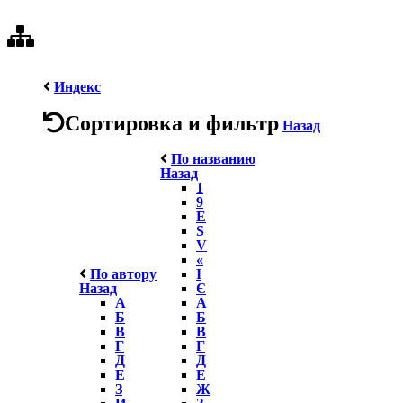
Индекс
Сортировка и фильтр
Назад
По названию
Назад
1
9
E
S
V
«
По автору
І
Назад
Є
А
А
Б
Б
В
В
Г
Г
Д
Д
Е
Е
З
Ж
И
З