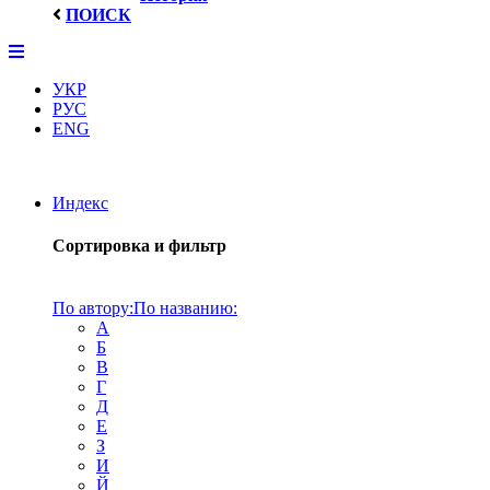
ПОИСК
УКР
РУС
ENG
Индекс
Сортировка и фильтр
По автору:
По названию:
А
Б
В
Г
Д
Е
З
И
Й