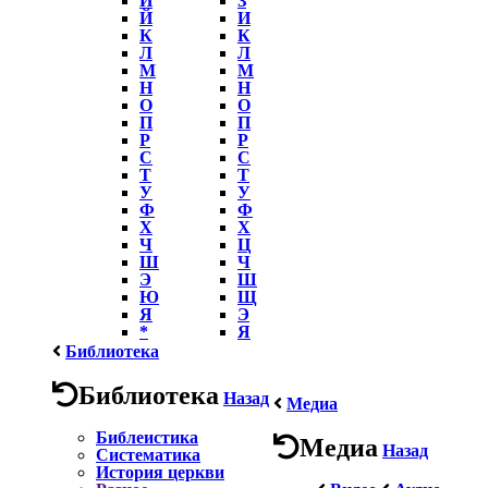
Й
И
К
К
Л
Л
М
М
Н
Н
О
О
П
П
Р
Р
С
С
Т
Т
У
У
Ф
Ф
Х
Х
Ч
Ц
Ш
Ч
Э
Ш
Ю
Щ
Я
Э
*
Я
Библиотека
Библиотека
Назад
Медиа
Библеистика
Медиа
Назад
Систематика
История церкви