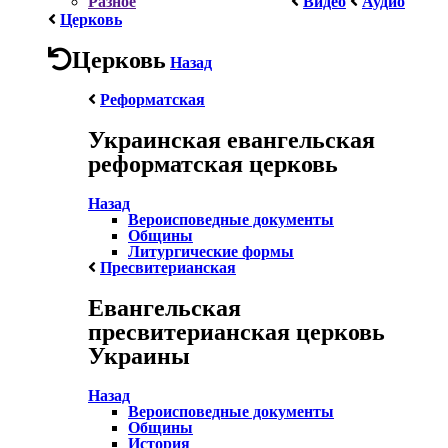
Разное
Видео
Аудио
Церковь
Церковь
Назад
Реформатская
Украинская евангельская
реформатская церковь
Назад
Вероисповедные документы
Общины
Литургические формы
Пресвитерианская
Евангельская
пресвитерианская церковь
Украины
Назад
Вероисповедные документы
Общины
История