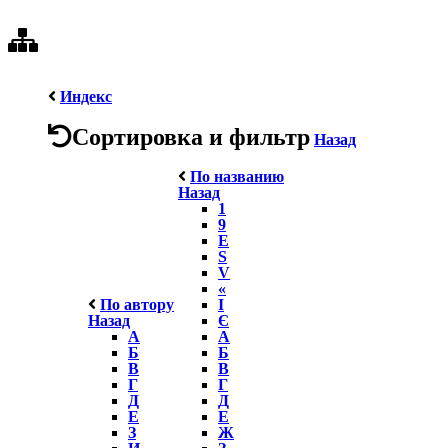
Индекс
Сортировка и фильтр
Назад
По названию
Назад
1
9
E
S
V
«
По автору
І
Назад
Є
А
А
Б
Б
В
В
Г
Г
Д
Д
Е
Е
З
Ж
И
З