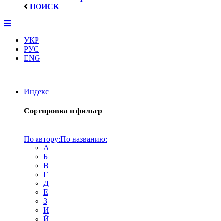
ПОИСК
УКР
РУС
ENG
Индекс
Сортировка и фильтр
По автору:
По названию:
А
Б
В
Г
Д
Е
З
И
Й