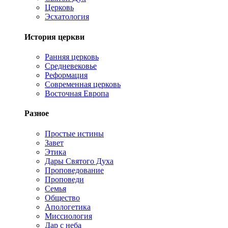
Церковь
Эсхатология
История церкви
Ранняя церковь
Средневековье
Реформация
Современная церковь
Восточная Европа
Разное
Простые истины
Завет
Этика
Дары Святого Духа
Проповедование
Проповеди
Семья
Общество
Апологетика
Миссиология
Дар с неба