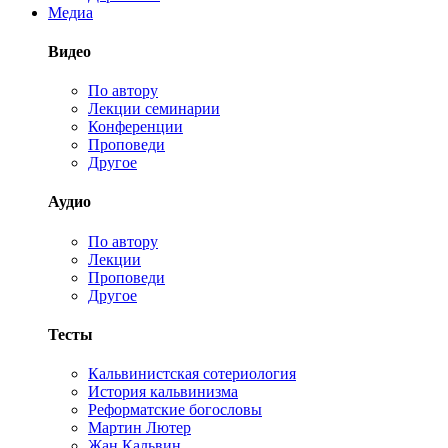
Медиа
Видео
По автору
Лекции семинарии
Конференции
Проповеди
Другое
Аудио
По автору
Лекции
Проповеди
Другое
Тесты
Кальвинистская сотериология
История кальвинизма
Реформатские богословы
Мартин Лютер
Жан Кальвин