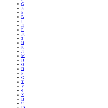
Є
А
Б
В
Г
Д
Е
Ж
З
И
К
Л
М
Н
О
П
Р
С
Т
У
Ф
Х
Ц
Ч
Ш