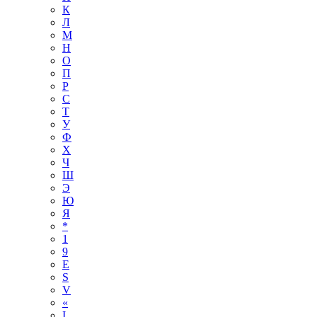
К
Л
М
Н
О
П
Р
С
Т
У
Ф
Х
Ч
Ш
Э
Ю
Я
*
1
9
E
S
V
«
І