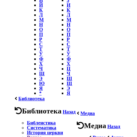
Й
И
К
К
Л
Л
М
М
Н
Н
О
О
П
П
Р
Р
С
С
Т
Т
У
У
Ф
Ф
Х
Х
Ч
Ц
Ш
Ч
Э
Ш
Ю
Щ
Я
Э
*
Я
Библиотека
Библиотека
Назад
Медиа
Библеистика
Медиа
Назад
Систематика
История церкви