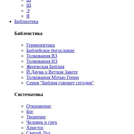
Щ
Э
Я
Библиотека
Библеистика
Герменевтика
Библейское богословие
Толкования ВЗ
Толкования НЗ
Женевская Библия
Й.Даума о Ветхом Завете
Толкования Мэтью Генри
Серия "Библия говорит сегодня"
Систематика
Откровение
Бог
Творение
Человек и грех
Христос
Святой Дух