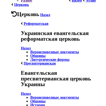
Разное
Видео
Аудио
Церковь
Церковь
Назад
Реформатская
Украинская евангельская
реформатская церковь
Назад
Вероисповедные документы
Общины
Литургические формы
Пресвитерианская
Евангельская
пресвитерианская церковь
Украины
Назад
Вероисповедные документы
Общины
История