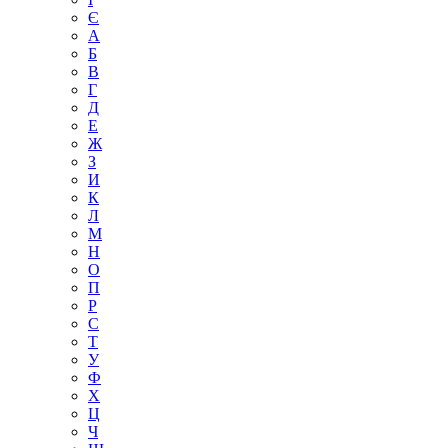
Є
А
Б
В
Г
Д
Е
Ж
З
И
К
Л
М
Н
О
П
Р
С
Т
У
Ф
Х
Ц
Ч