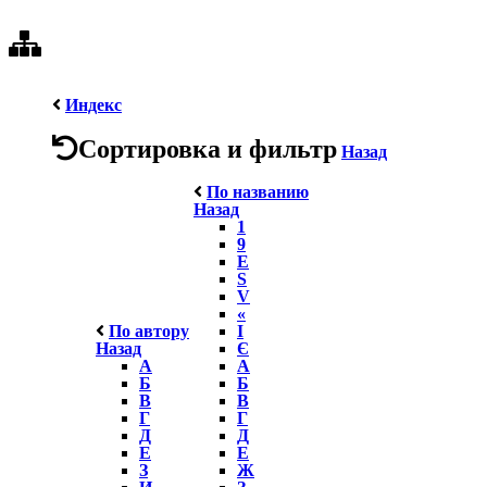
Индекс
Сортировка и фильтр
Назад
По названию
Назад
1
9
E
S
V
«
По автору
І
Назад
Є
А
А
Б
Б
В
В
Г
Г
Д
Д
Е
Е
З
Ж
И
З