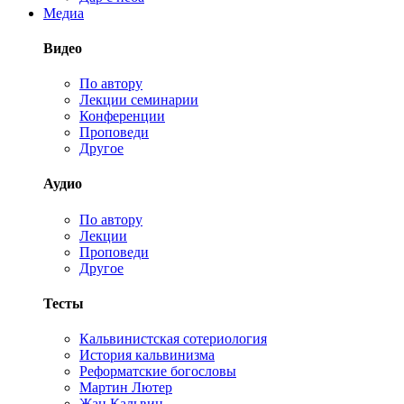
Медиа
Видео
По автору
Лекции семинарии
Конференции
Проповеди
Другое
Аудио
По автору
Лекции
Проповеди
Другое
Тесты
Кальвинистская сотериология
История кальвинизма
Реформатские богословы
Мартин Лютер
Жан Кальвин