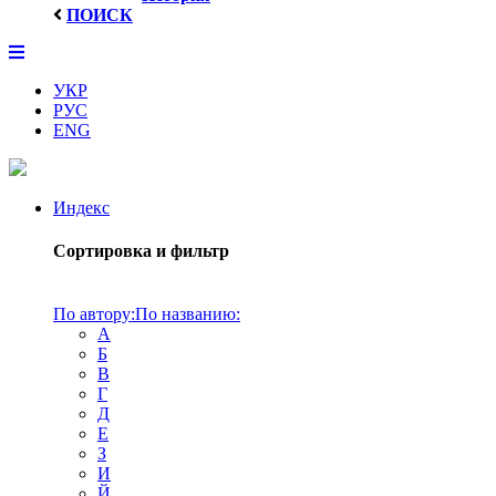
ПОИСК
УКР
РУС
ENG
Индекс
Сортировка и фильтр
По автору:
По названию:
А
Б
В
Г
Д
Е
З
И
Й