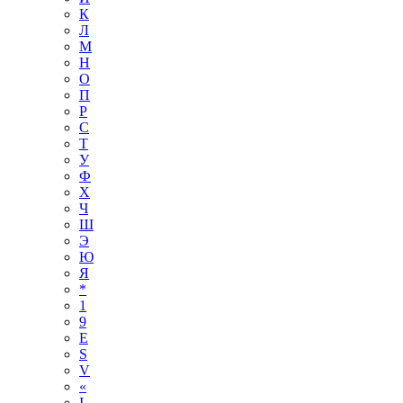
К
Л
М
Н
О
П
Р
С
Т
У
Ф
Х
Ч
Ш
Э
Ю
Я
*
1
9
E
S
V
«
І