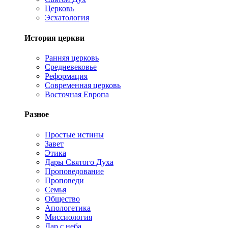
Церковь
Эсхатология
История церкви
Ранняя церковь
Средневековье
Реформация
Современная церковь
Восточная Европа
Разное
Простые истины
Завет
Этика
Дары Святого Духа
Проповедование
Проповеди
Семья
Общество
Апологетика
Миссиология
Дар с неба