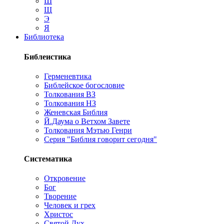
Ш
Щ
Э
Я
Библиотека
Библеистика
Герменевтика
Библейское богословие
Толкования ВЗ
Толкования НЗ
Женевская Библия
Й.Даума о Ветхом Завете
Толкования Мэтью Генри
Серия "Библия говорит сегодня"
Систематика
Откровение
Бог
Творение
Человек и грех
Христос
Святой Дух