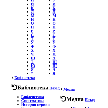
Й
И
К
К
Л
Л
М
М
Н
Н
О
О
П
П
Р
Р
С
С
Т
Т
У
У
Ф
Ф
Х
Х
Ч
Ц
Ш
Ч
Э
Ш
Ю
Щ
Я
Э
*
Я
Библиотека
Библиотека
Назад
Медиа
Библеистика
Медиа
Назад
Систематика
История церкви