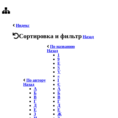
Индекс
Сортировка и фильтр
Назад
По названию
Назад
1
9
E
S
V
«
По автору
І
Назад
Є
А
А
Б
Б
В
В
Г
Г
Д
Д
Е
Е
З
Ж
И
З