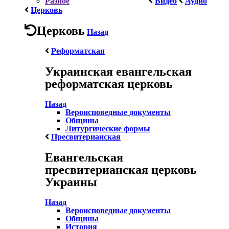
Разное
Видео
Аудио
Церковь
Церковь
Назад
Реформатская
Украинская евангельская
реформатская церковь
Назад
Вероисповедные документы
Общины
Литургические формы
Пресвитерианская
Евангельская
пресвитерианская церковь
Украины
Назад
Вероисповедные документы
Общины
История