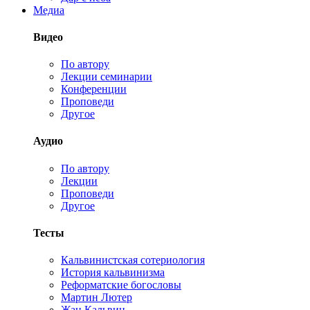
Медиа
Видео
По автору
Лекции семинарии
Конференции
Проповеди
Другое
Аудио
По автору
Лекции
Проповеди
Другое
Тесты
Кальвинистская сотериология
История кальвинизма
Реформатские богословы
Мартин Лютер
Жан Кальвин