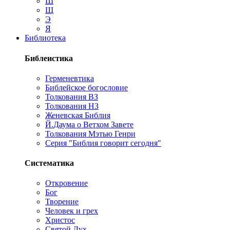
Ш
Щ
Э
Я
Библиотека
Библеистика
Герменевтика
Библейское богословие
Толкования ВЗ
Толкования НЗ
Женевская Библия
Й.Даума о Ветхом Завете
Толкования Мэтью Генри
Серия "Библия говорит сегодня"
Систематика
Откровение
Бог
Творение
Человек и грех
Христос
Святой Дух