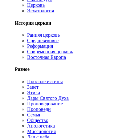
Церковь
Эсхатология
История церкви
Ранняя церковь
Средневековье
Реформация
Современная церковь
Восточная Европа
Разное
Простые истины
Завет
Этика
Дары Святого Духа
Проповедование
Проповеди
Семья
Общество
Апологетика
Миссиология
Дар с неба