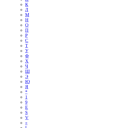
К
Л
М
Н
О
П
Р
С
Т
У
Ф
Х
Ч
Ш
Э
Ю
Я
*
1
9
E
S
V
«
І