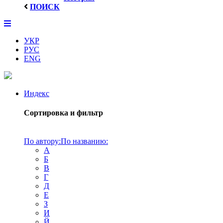
ПОИСК
УКР
РУС
ENG
Индекс
Сортировка и фильтр
По автору:
По названию:
А
Б
В
Г
Д
Е
З
И
Й