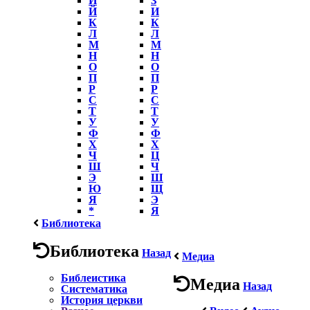
Й
И
К
К
Л
Л
М
М
Н
Н
О
О
П
П
Р
Р
С
С
Т
Т
У
У
Ф
Ф
Х
Х
Ч
Ц
Ш
Ч
Э
Ш
Ю
Щ
Я
Э
*
Я
Библиотека
Библиотека
Назад
Медиа
Библеистика
Медиа
Назад
Систематика
История церкви