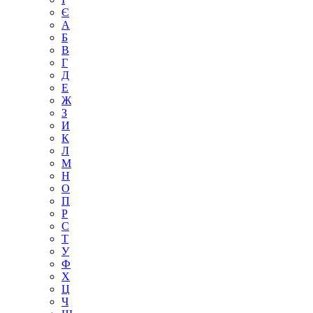
Є
А
Б
В
Г
Д
Е
Ж
З
И
К
Л
М
Н
О
П
Р
С
Т
У
Ф
Х
Ц
Ч