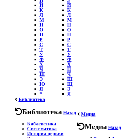
Й
И
К
К
Л
Л
М
М
Н
Н
О
О
П
П
Р
Р
С
С
Т
Т
У
У
Ф
Ф
Х
Х
Ч
Ц
Ш
Ч
Э
Ш
Ю
Щ
Я
Э
*
Я
Библиотека
Библиотека
Назад
Медиа
Библеистика
Медиа
Назад
Систематика
История церкви