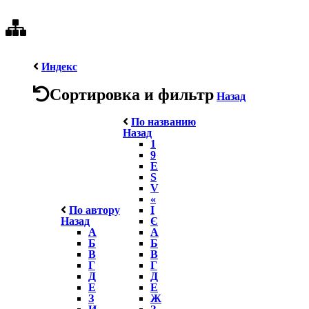
Индекс
Сортировка и фильтр
Назад
По названию
Назад
1
9
E
S
V
«
По автору
І
Назад
Є
А
А
Б
Б
В
В
Г
Г
Д
Д
Е
Е
З
Ж
И
З