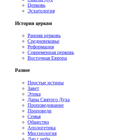
Церковь
Эсхатология
История церкви
Ранняя церковь
Средневековье
Реформация
Современная церковь
Восточная Европа
Разное
Простые истины
Завет
Этика
Дары Святого Духа
Проповедование
Проповеди
Семья
Общество
Апологетика
Миссиология
Дар с неба