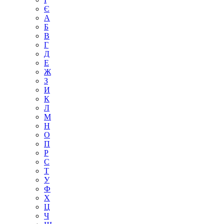
Є
А
Б
В
Г
Д
Е
Ж
З
И
К
Л
М
Н
О
П
Р
С
Т
У
Ф
Х
Ц
Ч