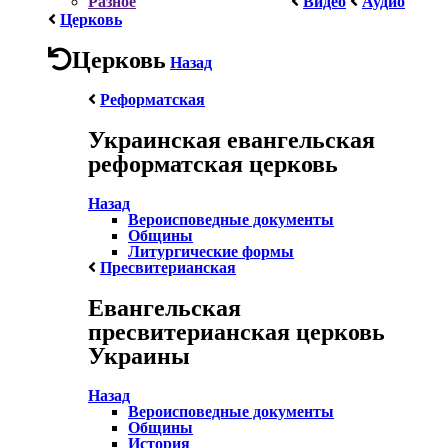
Разное
Видео
Аудио
Церковь
Церковь
Назад
Реформатская
Украинская евангельская
реформатская церковь
Назад
Вероисповедные документы
Общины
Литургические формы
Пресвитерианская
Евангельская
пресвитерианская церковь
Украины
Назад
Вероисповедные документы
Общины
История