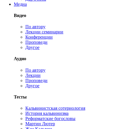
Медиа
Видео
По автору
Лекции семинарии
Конференции
Проповеди
Другое
Аудио
По автору
Лекции
Проповеди
Другое
Тесты
Кальвинистская сотериология
История кальвинизма
Реформатские богословы
Мартин Лютер
Жан Кальвин