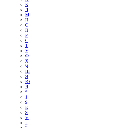
К
Л
М
Н
О
П
Р
С
Т
У
Ф
Х
Ч
Ш
Э
Ю
Я
*
1
9
E
S
V
«
І