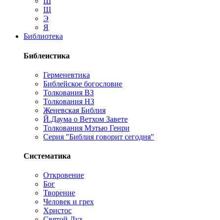
Ш
Щ
Э
Я
Библиотека
Библеистика
Герменевтика
Библейское богословие
Толкования ВЗ
Толкования НЗ
Женевская Библия
Й.Даума о Ветхом Завете
Толкования Мэтью Генри
Серия "Библия говорит сегодня"
Систематика
Откровение
Бог
Творение
Человек и грех
Христос
Святой Дух