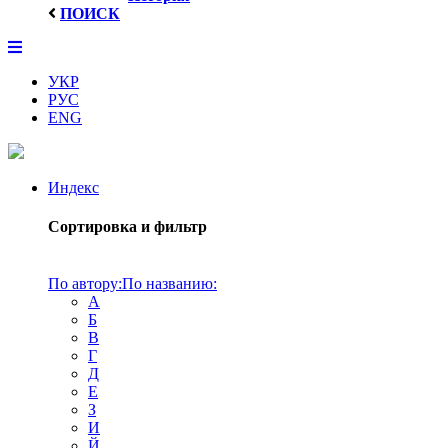
ПОИСК
УКР
РУС
ENG
Индекс
Сортировка и фильтр
По автору:
По названию:
А
Б
В
Г
Д
Е
З
И
Й