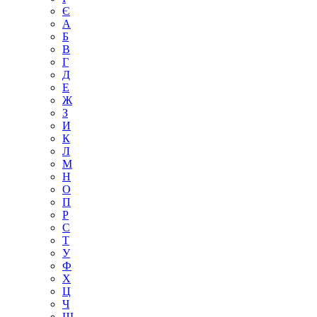
Є
А
Б
В
Г
Д
Е
Ж
З
И
К
Л
М
Н
О
П
Р
С
Т
У
Ф
Х
Ц
Ч
Ш