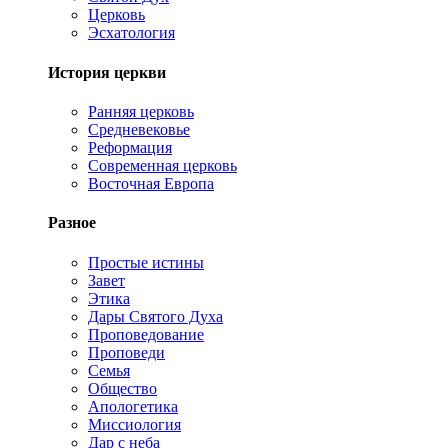
Церковь
Эсхатология
История церкви
Ранняя церковь
Средневековье
Реформация
Современная церковь
Восточная Европа
Разное
Простые истины
Завет
Этика
Дары Святого Духа
Проповедование
Проповеди
Семья
Общество
Апологетика
Миссиология
Дар с неба