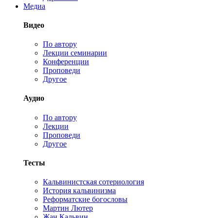
Медиа
Видео
По автору
Лекции семинарии
Конференции
Проповеди
Другое
Аудио
По автору
Лекции
Проповеди
Другое
Тесты
Кальвинистская сотериология
История кальвинизма
Реформатские богословы
Мартин Лютер
Жан Кальвин