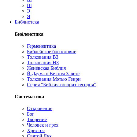
Щ
Э
Я
Библиотека
Библеистика
Герменевтика
Библейское богословие
Толкования ВЗ
Толкования НЗ
Женевская Библия
Й.Даума о Ветхом Завете
Толкования Мэтью Генри
Серия "Библия говорит сегодня"
Систематика
Откровение
Бог
Творение
Человек и грех
Христос
Святой Дух