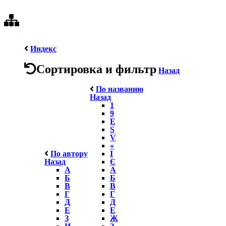
Индекс
Сортировка и фильтр
Назад
По названию
Назад
1
9
E
S
V
«
По автору
І
Назад
Є
А
А
Б
Б
В
В
Г
Г
Д
Д
Е
Е
З
Ж
И
З