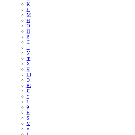
К
Л
М
Н
О
П
Р
С
Т
У
Ф
Х
Ч
Ш
Э
Ю
Я
*
1
9
E
S
V
«
І