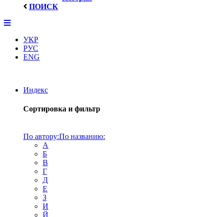
ПОИСК
УКР
РУС
ENG
Индекс
Сортировка и фильтр
По автору:
По названию:
А
Б
В
Г
Д
Е
З
И
Й