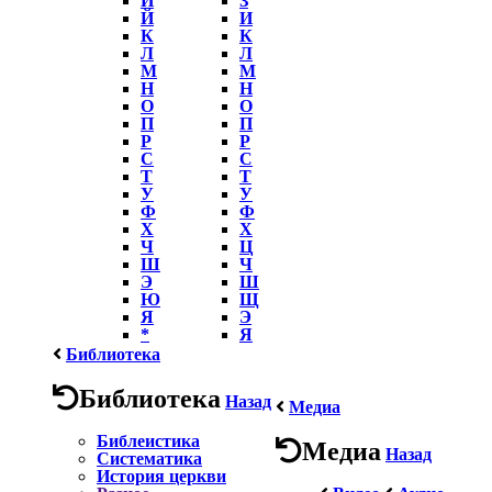
Й
И
К
К
Л
Л
М
М
Н
Н
О
О
П
П
Р
Р
С
С
Т
Т
У
У
Ф
Ф
Х
Х
Ч
Ц
Ш
Ч
Э
Ш
Ю
Щ
Я
Э
*
Я
Библиотека
Библиотека
Назад
Медиа
Библеистика
Медиа
Назад
Систематика
История церкви