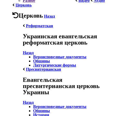
Разное
Видео
Аудио
Церковь
Церковь
Назад
Реформатская
Украинская евангельская
реформатская церковь
Назад
Вероисповедные документы
Общины
Литургические формы
Пресвитерианская
Евангельская
пресвитерианская церковь
Украины
Назад
Вероисповедные документы
Общины
История