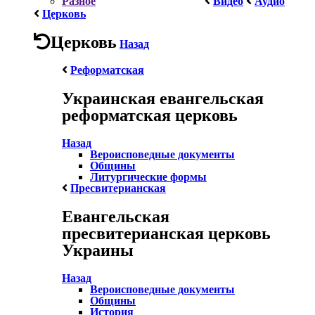
Разное
Видео
Аудио
Церковь
Церковь
Назад
Реформатская
Украинская евангельская
реформатская церковь
Назад
Вероисповедные документы
Общины
Литургические формы
Пресвитерианская
Евангельская
пресвитерианская церковь
Украины
Назад
Вероисповедные документы
Общины
История