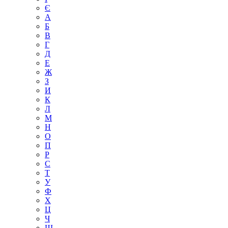
Є
А
Б
В
Г
Д
Е
Ж
З
И
К
Л
М
Н
О
П
Р
С
Т
У
Ф
Х
Ц
Ч
Ш