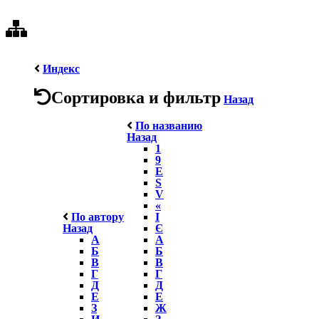
Индекс
Сортировка и фильтр
Назад
По названию
Назад
1
9
E
S
V
«
По автору
І
Назад
Є
А
А
Б
Б
В
В
Г
Г
Д
Д
Е
Е
З
Ж
И
З