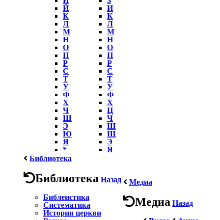
Й
И
К
К
Л
Л
М
М
Н
Н
О
О
П
П
Р
Р
С
С
Т
Т
У
У
Ф
Ф
Х
Х
Ч
Ц
Ш
Ч
Э
Ш
Ю
Щ
Я
Э
*
Я
Библиотека
Библиотека
Назад
Медиа
Библеистика
Медиа
Назад
Систематика
История церкви