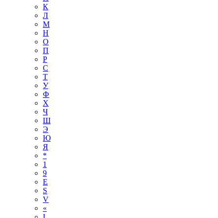
К
Л
М
Н
О
П
Р
С
Т
У
Ф
Х
Ч
Ш
Э
Ю
Я
*
1
9
E
S
V
«
І