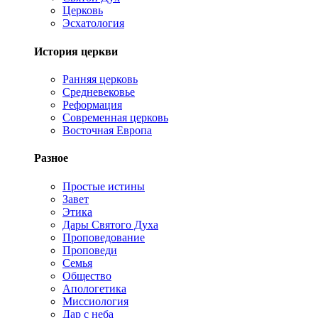
Церковь
Эсхатология
История церкви
Ранняя церковь
Средневековье
Реформация
Современная церковь
Восточная Европа
Разное
Простые истины
Завет
Этика
Дары Святого Духа
Проповедование
Проповеди
Семья
Общество
Апологетика
Миссиология
Дар с неба