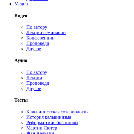
Медиа
Видео
По автору
Лекции семинарии
Конференции
Проповеди
Другое
Аудио
По автору
Лекции
Проповеди
Другое
Тесты
Кальвинистская сотериология
История кальвинизма
Реформатские богословы
Мартин Лютер
Жан Кальвин