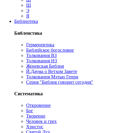
Щ
Э
Я
Библиотека
Библеистика
Герменевтика
Библейское богословие
Толкования ВЗ
Толкования НЗ
Женевская Библия
Й.Даума о Ветхом Завете
Толкования Мэтью Генри
Серия "Библия говорит сегодня"
Систематика
Откровение
Бог
Творение
Человек и грех
Христос
Святой Дух