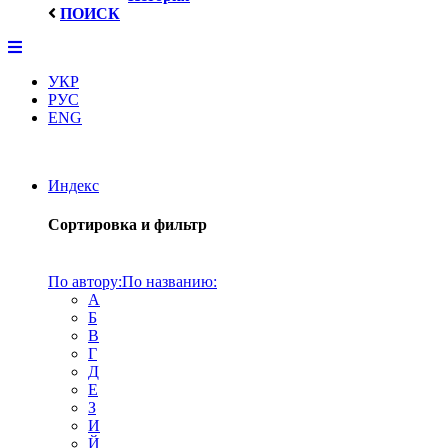
ПОИСК
УКР
РУС
ENG
Индекс
Сортировка и фильтр
По автору:
По названию:
А
Б
В
Г
Д
Е
З
И
Й