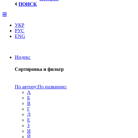
ПОИСК
УКР
РУС
ENG
Индекс
Сортировка и фильтр
По автору:
По названию:
А
Б
В
Г
Д
Е
З
И
Й