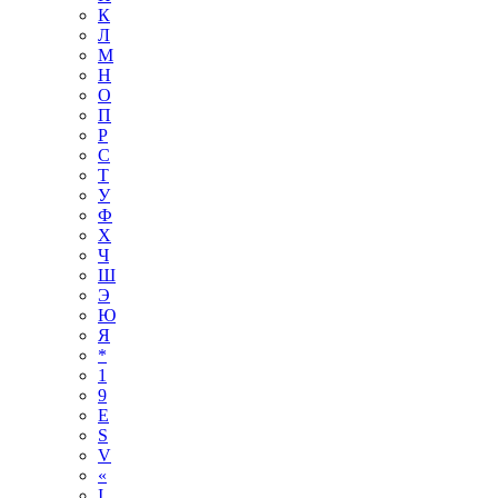
К
Л
М
Н
О
П
Р
С
Т
У
Ф
Х
Ч
Ш
Э
Ю
Я
*
1
9
E
S
V
«
І