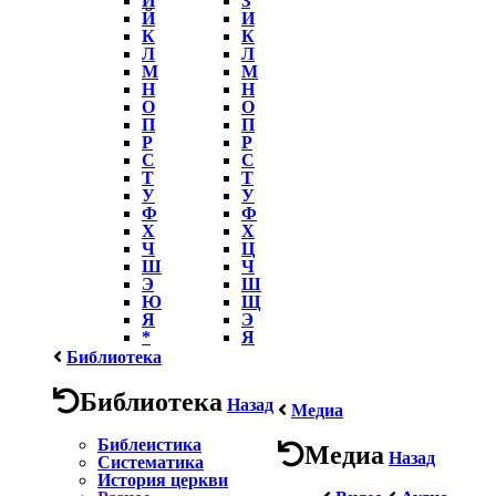
Й
И
К
К
Л
Л
М
М
Н
Н
О
О
П
П
Р
Р
С
С
Т
Т
У
У
Ф
Ф
Х
Х
Ч
Ц
Ш
Ч
Э
Ш
Ю
Щ
Я
Э
*
Я
Библиотека
Библиотека
Назад
Медиа
Библеистика
Медиа
Назад
Систематика
История церкви