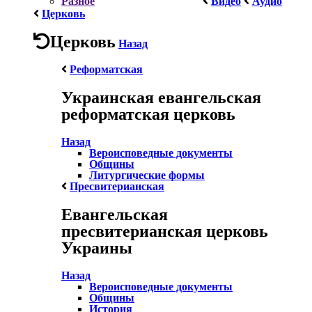
Разное
Видео
Аудио
Церковь
Церковь
Назад
Реформатская
Украинская евангельская
реформатская церковь
Назад
Вероисповедные документы
Общины
Литургические формы
Пресвитерианская
Евангельская
пресвитерианская церковь
Украины
Назад
Вероисповедные документы
Общины
История