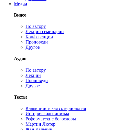
Медиа
Видео
По автору
Лекции семинарии
Конференции
Проповеди
Другое
Аудио
По автору
Лекции
Проповеди
Другое
Тесты
Кальвинистская сотериология
История кальвинизма
Реформатские богословы
Мартин Лютер
Жан Кальвин