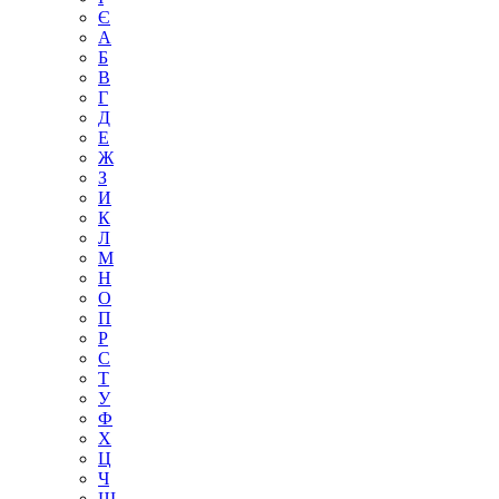
Є
А
Б
В
Г
Д
Е
Ж
З
И
К
Л
М
Н
О
П
Р
С
Т
У
Ф
Х
Ц
Ч
Ш