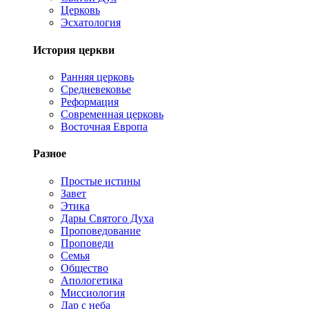
Церковь
Эсхатология
История церкви
Ранняя церковь
Средневековье
Реформация
Современная церковь
Восточная Европа
Разное
Простые истины
Завет
Этика
Дары Святого Духа
Проповедование
Проповеди
Семья
Общество
Апологетика
Миссиология
Дар с неба