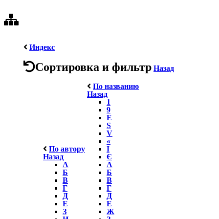
Индекс
Сортировка и фильтр
Назад
По названию
Назад
1
9
E
S
V
«
По автору
І
Назад
Є
А
А
Б
Б
В
В
Г
Г
Д
Д
Е
Е
З
Ж
И
З