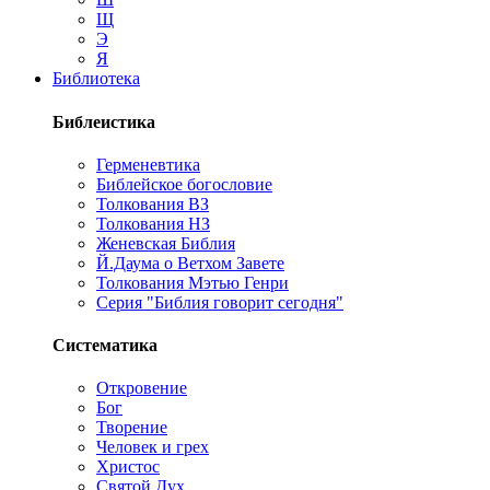
Щ
Э
Я
Библиотека
Библеистика
Герменевтика
Библейское богословие
Толкования ВЗ
Толкования НЗ
Женевская Библия
Й.Даума о Ветхом Завете
Толкования Мэтью Генри
Серия "Библия говорит сегодня"
Систематика
Откровение
Бог
Творение
Человек и грех
Христос
Святой Дух