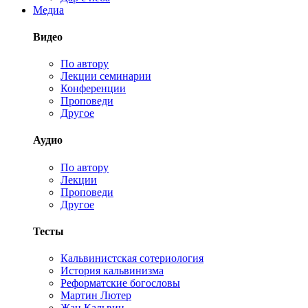
Медиа
Видео
По автору
Лекции семинарии
Конференции
Проповеди
Другое
Аудио
По автору
Лекции
Проповеди
Другое
Тесты
Кальвинистская сотериология
История кальвинизма
Реформатские богословы
Мартин Лютер
Жан Кальвин