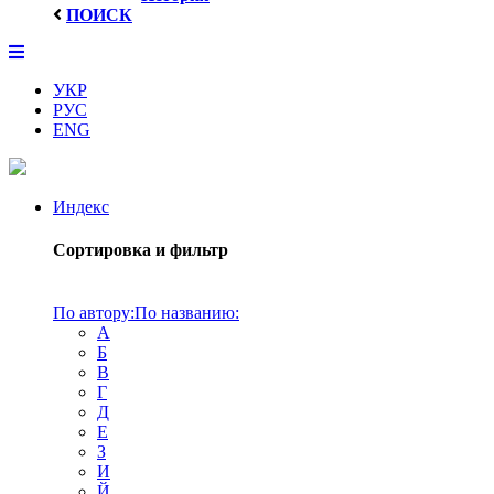
ПОИСК
УКР
РУС
ENG
Индекс
Сортировка и фильтр
По автору:
По названию:
А
Б
В
Г
Д
Е
З
И
Й