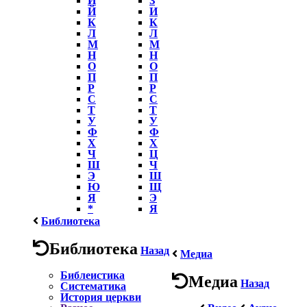
Й
И
К
К
Л
Л
М
М
Н
Н
О
О
П
П
Р
Р
С
С
Т
Т
У
У
Ф
Ф
Х
Х
Ч
Ц
Ш
Ч
Э
Ш
Ю
Щ
Я
Э
*
Я
Библиотека
Библиотека
Назад
Медиа
Библеистика
Медиа
Назад
Систематика
История церкви