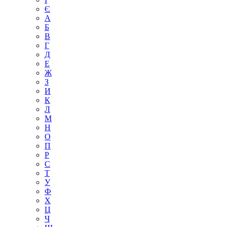
Є
А
Б
В
Г
Д
Е
Ж
З
И
К
Л
М
Н
О
П
Р
С
Т
У
Ф
Х
Ц
Ч