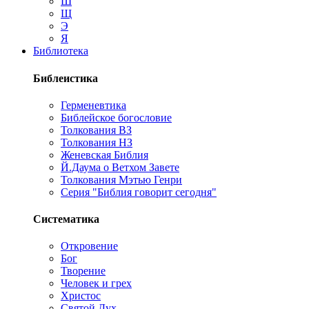
Ш
Щ
Э
Я
Библиотека
Библеистика
Герменевтика
Библейское богословие
Толкования ВЗ
Толкования НЗ
Женевская Библия
Й.Даума о Ветхом Завете
Толкования Мэтью Генри
Серия "Библия говорит сегодня"
Систематика
Откровение
Бог
Творение
Человек и грех
Христос
Святой Дух