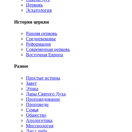
Церковь
Эсхатология
История церкви
Ранняя церковь
Средневековье
Реформация
Современная церковь
Восточная Европа
Разное
Простые истины
Завет
Этика
Дары Святого Духа
Проповедование
Проповеди
Семья
Общество
Апологетика
Миссиология
Дар с неба