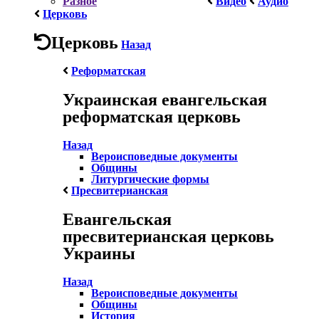
Разное
Видео
Аудио
Церковь
Церковь
Назад
Реформатская
Украинская евангельская
реформатская церковь
Назад
Вероисповедные документы
Общины
Литургические формы
Пресвитерианская
Евангельская
пресвитерианская церковь
Украины
Назад
Вероисповедные документы
Общины
История