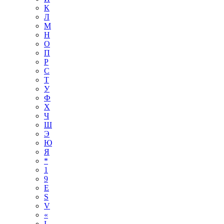
К
Л
М
Н
О
П
Р
С
Т
У
Ф
Х
Ч
Ш
Э
Ю
Я
*
1
9
E
S
V
«
І