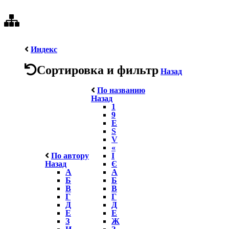
Индекс
Сортировка и фильтр
Назад
По названию
Назад
1
9
E
S
V
«
По автору
І
Назад
Є
А
А
Б
Б
В
В
Г
Г
Д
Д
Е
Е
З
Ж
И
З