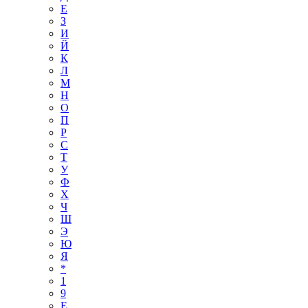
Е
З
И
Й
К
Л
М
Н
О
П
Р
С
Т
У
Ф
Х
Ч
Ш
Э
Ю
Я
*
1
9
E