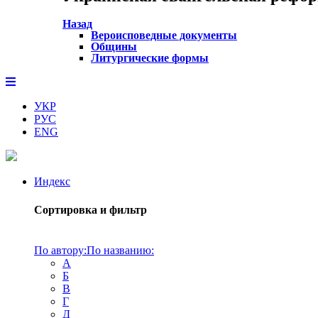
Назад
Вероисповедные документы
Общины
Литургические формы
УКР
РУС
ENG
Индекс
Сортировка и фильтр
По автору:
По названию:
А
Б
В
Г
Д