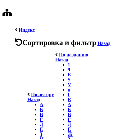
Индекс
Сортировка и фильтр
Назад
По названию
Назад
1
9
E
S
V
«
По автору
І
Назад
Є
А
А
Б
Б
В
В
Г
Г
Д
Д
Е
Е
З
Ж
И
З