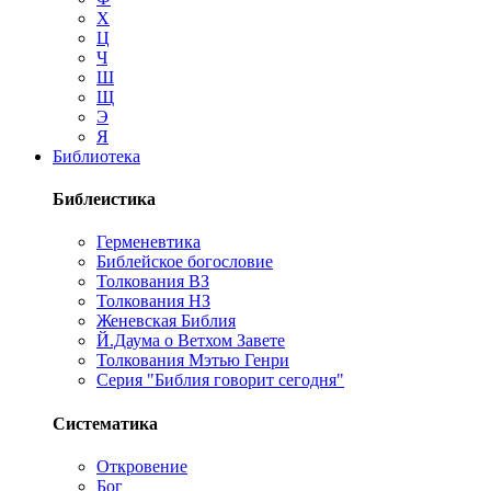
Х
Ц
Ч
Ш
Щ
Э
Я
Библиотека
Библеистика
Герменевтика
Библейское богословие
Толкования ВЗ
Толкования НЗ
Женевская Библия
Й.Даума о Ветхом Завете
Толкования Мэтью Генри
Серия "Библия говорит сегодня"
Систематика
Откровение
Бог