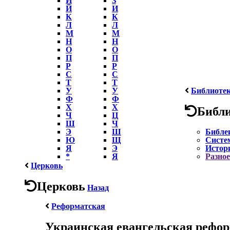
Й
И
К
К
Л
Л
М
М
Н
Н
О
О
П
П
Р
Р
С
С
Т
Т
У
У
Библиоте
Ф
Ф
Х
Х
Библ
Ч
Ц
Ш
Ч
Э
Ш
Библе
Ю
Щ
Систе
Я
Э
Истор
*
Я
Разное
Церковь
Церковь
Назад
Реформатская
Украинская евангельская рефор