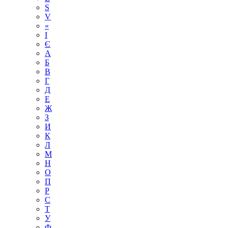
S
V
«
І
Є
А
Б
В
Г
Д
Е
Ж
З
И
К
Л
М
Н
О
П
Р
С
Т
У
Ф