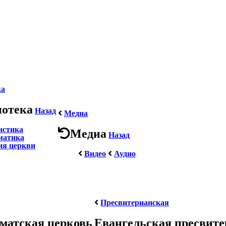
ка
иотека
Назад
Медиа
истика
Медиа
Назад
матика
ия церкви
Видео
Аудио
Пресвитерианская
матская церковь
Евангельская пресвит