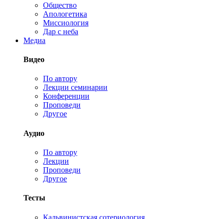
Общество
Апологетика
Миссиология
Дар с неба
Медиа
Видео
По автору
Лекции семинарии
Конференции
Проповеди
Другое
Аудио
По автору
Лекции
Проповеди
Другое
Тесты
Кальвинистская сотериология