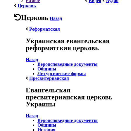
Разное
Видео
Аудио
Церковь
Церковь
Назад
Реформатская
Украинская евангельская
реформатская церковь
Назад
Вероисповедные документы
Общины
Литургические формы
Пресвитерианская
Евангельская
пресвитерианская церковь
Украины
Назад
Вероисповедные документы
Общины
История