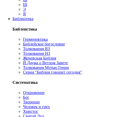
Щ
Э
Я
Библиотека
Библеистика
Герменевтика
Библейское богословие
Толкования ВЗ
Толкования НЗ
Женевская Библия
Й.Даума о Ветхом Завете
Толкования Мэтью Генри
Серия "Библия говорит сегодня"
Систематика
Откровение
Бог
Творение
Человек и грех
Христос
Святой Дух