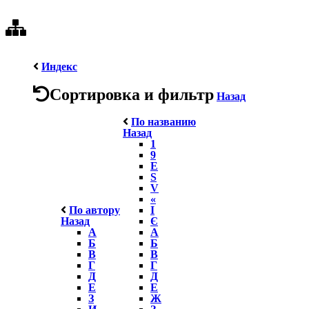
Индекс
Сортировка и фильтр
Назад
По названию
Назад
1
9
E
S
V
«
По автору
І
Назад
Є
А
А
Б
Б
В
В
Г
Г
Д
Д
Е
Е
З
Ж
И
З