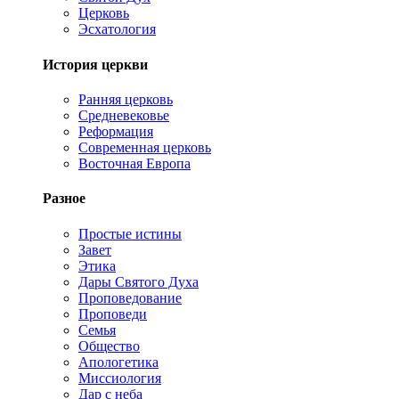
Церковь
Эсхатология
История церкви
Ранняя церковь
Средневековье
Реформация
Современная церковь
Восточная Европа
Разное
Простые истины
Завет
Этика
Дары Святого Духа
Проповедование
Проповеди
Семья
Общество
Апологетика
Миссиология
Дар с неба