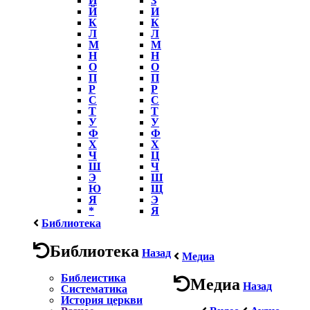
Й
И
К
К
Л
Л
М
М
Н
Н
О
О
П
П
Р
Р
С
С
Т
Т
У
У
Ф
Ф
Х
Х
Ч
Ц
Ш
Ч
Э
Ш
Ю
Щ
Я
Э
*
Я
Библиотека
Библиотека
Назад
Медиа
Библеистика
Медиа
Назад
Систематика
История церкви