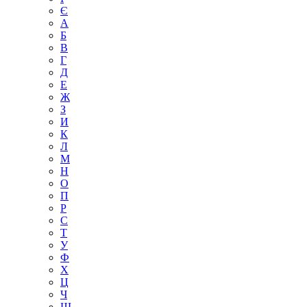
Є
А
Б
В
Г
Д
Е
Ж
З
И
К
Л
М
Н
О
П
Р
С
Т
У
Ф
Х
Ц
Ч
Ш