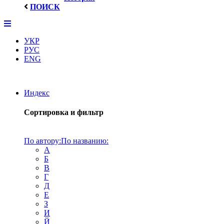
ПОИСК
УКР
РУС
ENG
Индекс
Сортировка и фильтр
По автору:
По названию:
А
Б
В
Г
Д
Е
З
И
Й