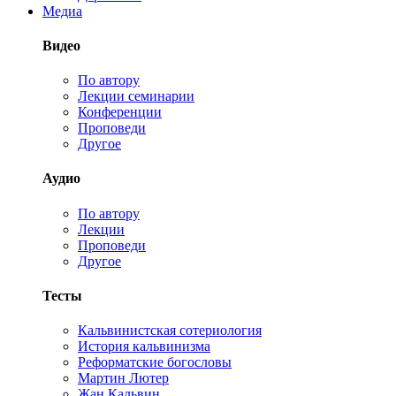
Медиа
Видео
По автору
Лекции семинарии
Конференции
Проповеди
Другое
Аудио
По автору
Лекции
Проповеди
Другое
Тесты
Кальвинистская сотериология
История кальвинизма
Реформатские богословы
Мартин Лютер
Жан Кальвин