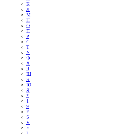
К
Л
М
Н
О
П
Р
С
Т
У
Ф
Х
Ч
Ш
Э
Ю
Я
*
1
9
E
S
V
«
І