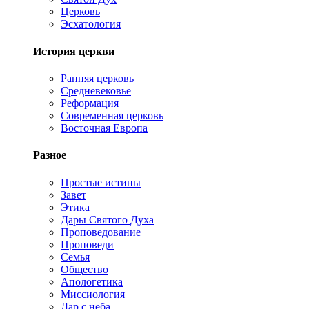
Церковь
Эсхатология
История церкви
Ранняя церковь
Средневековье
Реформация
Современная церковь
Восточная Европа
Разное
Простые истины
Завет
Этика
Дары Святого Духа
Проповедование
Проповеди
Семья
Общество
Апологетика
Миссиология
Дар с неба