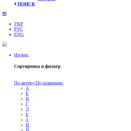
ПОИСК
УКР
РУС
ENG
Индекс
Сортировка и фильтр
По автору:
По названию:
А
Б
В
Г
Д
Е
З
И
Й