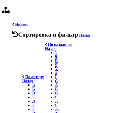
Индекс
Сортировка и фильтр
Назад
По названию
Назад
1
9
E
S
V
«
По автору
І
Назад
Є
А
А
Б
Б
В
В
Г
Г
Д
Д
Е
Е
З
Ж
И
З