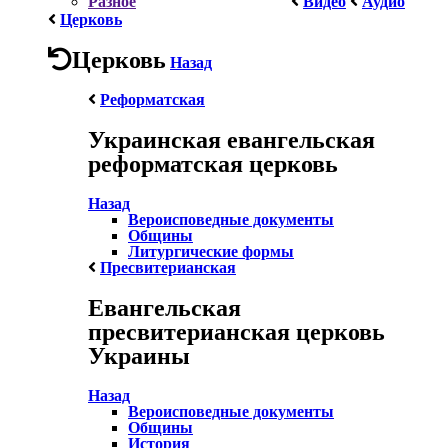
Разное
Видео
Аудио
Церковь
Церковь
Назад
Реформатская
Украинская евангельская
реформатская церковь
Назад
Вероисповедные документы
Общины
Литургические формы
Пресвитерианская
Евангельская
пресвитерианская церковь
Украины
Назад
Вероисповедные документы
Общины
История