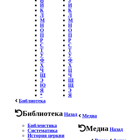
Й
И
К
К
Л
Л
М
М
Н
Н
О
О
П
П
Р
Р
С
С
Т
Т
У
У
Ф
Ф
Х
Х
Ч
Ц
Ш
Ч
Э
Ш
Ю
Щ
Я
Э
*
Я
Библиотека
Библиотека
Назад
Медиа
Библеистика
Медиа
Назад
Систематика
История церкви