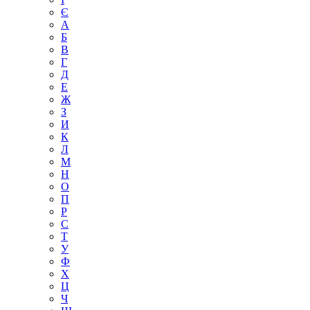
Є
А
Б
В
Г
Д
Е
Ж
З
И
К
Л
М
Н
О
П
Р
С
Т
У
Ф
Х
Ц
Ч