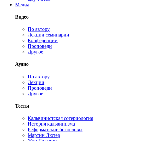
Медиа
Видео
По автору
Лекции семинарии
Конференции
Проповеди
Другое
Аудио
По автору
Лекции
Проповеди
Другое
Тесты
Кальвинистская сотериология
История кальвинизма
Реформатские богословы
Мартин Лютер
Жан Кальвин