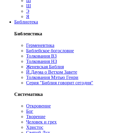
Ш
Щ
Э
Я
Библиотека
Библеистика
Герменевтика
Библейское богословие
Толкования ВЗ
Толкования НЗ
Женевская Библия
Й.Даума о Ветхом Завете
Толкования Мэтью Генри
Серия "Библия говорит сегодня"
Систематика
Откровение
Бог
Творение
Человек и грех
Христос
Святой Дух