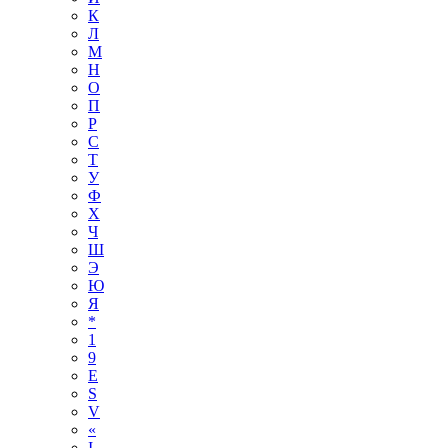
К
Л
М
Н
О
П
Р
С
Т
У
Ф
Х
Ч
Ш
Э
Ю
Я
*
1
9
E
S
V
«
І