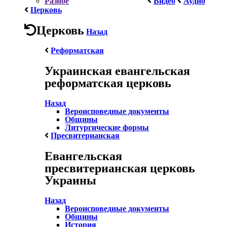
Разное
Видео
Аудио
Церковь
Церковь
Назад
Реформатская
Украинская евангельская
реформатская церковь
Назад
Вероисповедные документы
Общины
Литургические формы
Пресвитерианская
Евангельская
пресвитерианская церковь
Украины
Назад
Вероисповедные документы
Общины
История