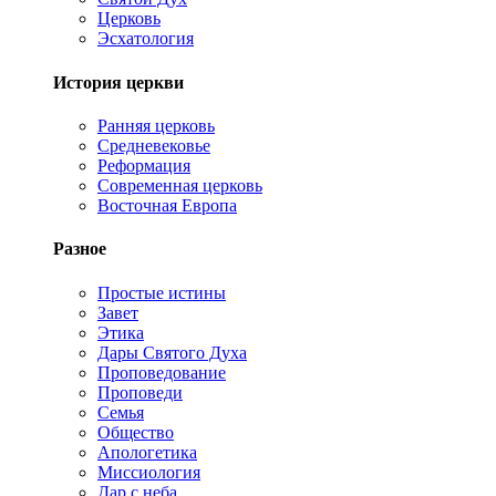
Церковь
Эсхатология
История церкви
Ранняя церковь
Средневековье
Реформация
Современная церковь
Восточная Европа
Разное
Простые истины
Завет
Этика
Дары Святого Духа
Проповедование
Проповеди
Семья
Общество
Апологетика
Миссиология
Дар с неба