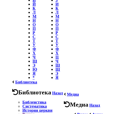
Й
И
К
К
Л
Л
М
М
Н
Н
О
О
П
П
Р
Р
С
С
Т
Т
У
У
Ф
Ф
Х
Х
Ч
Ц
Ш
Ч
Э
Ш
Ю
Щ
Я
Э
*
Я
Библиотека
Библиотека
Назад
Медиа
Библеистика
Медиа
Назад
Систематика
История церкви