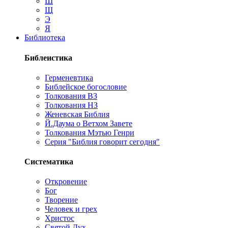
Ш
Щ
Э
Я
Библиотека
Библеистика
Герменевтика
Библейское богословие
Толкования ВЗ
Толкования НЗ
Женевская Библия
Й.Даума о Ветхом Завете
Толкования Мэтью Генри
Серия "Библия говорит сегодня"
Систематика
Откровение
Бог
Творение
Человек и грех
Христос
Святой Дух