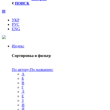
ПОИСК
УКР
РУС
ENG
Индекс
Сортировка и фильтр
По автору:
По названию:
А
Б
В
Г
Д
Е
З
И
Й