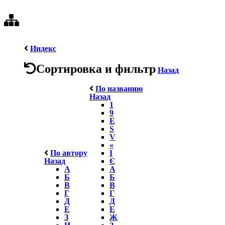
Индекс
Сортировка и фильтр
Назад
По названию
Назад
1
9
E
S
V
«
По автору
І
Назад
Є
А
А
Б
Б
В
В
Г
Г
Д
Д
Е
Е
З
Ж
И
З