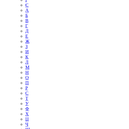
Є
А
Б
В
Г
Д
Е
Ж
З
И
К
Л
М
Н
О
П
Р
С
Т
У
Ф
Х
Ц
Ч