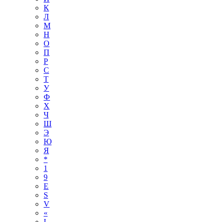
К
Л
М
Н
О
П
Р
С
Т
У
Ф
Х
Ч
Ш
Э
Ю
Я
*
1
9
E
S
V
«
І