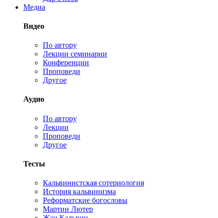
Медиа
Видео
По автору
Лекции семинарии
Конференции
Проповеди
Другое
Аудио
По автору
Лекции
Проповеди
Другое
Тесты
Кальвинистская сотериология
История кальвинизма
Реформатские богословы
Мартин Лютер
Жан Кальвин