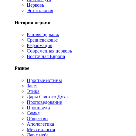
Церковь
Эсхатология
История церкви
Ранняя церковь
Средневековье
Реформация
Современная церковь
Восточная Европа
Разное
Простые истины
Завет
Этика
Дары Святого Духа
Проповедование
Проповеди
Семья
Общество
Апологетика
Миссиология
Дар с неба