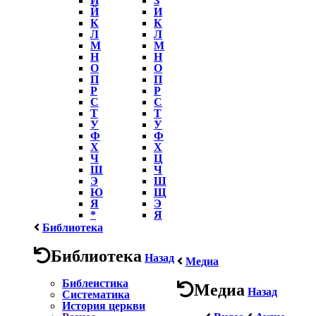
Й
И
К
К
Л
Л
М
М
Н
Н
О
О
П
П
Р
Р
С
С
Т
Т
У
У
Ф
Ф
Х
Х
Ч
Ц
Ш
Ч
Э
Ш
Ю
Щ
Я
Э
*
Я
Библиотека
Библиотека
Назад
Медиа
Библеистика
Медиа
Назад
Систематика
История церкви