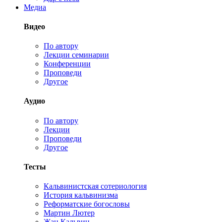
Медиа
Видео
По автору
Лекции семинарии
Конференции
Проповеди
Другое
Аудио
По автору
Лекции
Проповеди
Другое
Тесты
Кальвинистская сотериология
История кальвинизма
Реформатские богословы
Мартин Лютер
Жан Кальвин