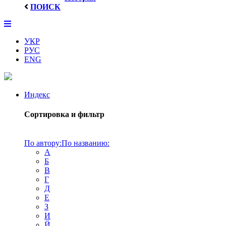
ПОИСК
УКР
РУС
ENG
Индекс
Сортировка и фильтр
По автору:
По названию:
А
Б
В
Г
Д
Е
З
И
Й