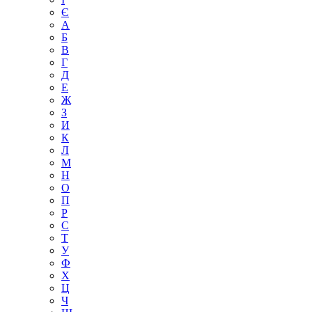
Є
А
Б
В
Г
Д
Е
Ж
З
И
К
Л
М
Н
О
П
Р
С
Т
У
Ф
Х
Ц
Ч