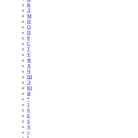
К
Л
М
Н
О
П
Р
С
Т
У
Ф
Х
Ч
Ш
Э
Ю
Я
*
1
9
E
S
V
«
І