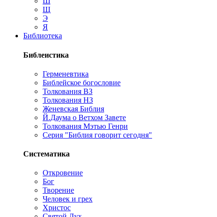
Ш
Щ
Э
Я
Библиотека
Библеистика
Герменевтика
Библейское богословие
Толкования ВЗ
Толкования НЗ
Женевская Библия
Й.Даума о Ветхом Завете
Толкования Мэтью Генри
Серия "Библия говорит сегодня"
Систематика
Откровение
Бог
Творение
Человек и грех
Христос
Святой Дух