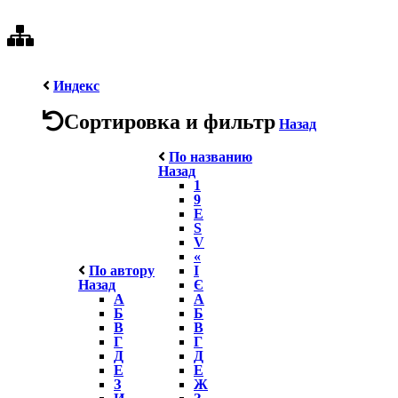
Индекс
Сортировка и фильтр
Назад
По названию
Назад
1
9
E
S
V
«
По автору
І
Назад
Є
А
А
Б
Б
В
В
Г
Г
Д
Д
Е
Е
З
Ж
И
З