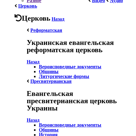
Разное
Видео
Аудио
Церковь
Церковь
Назад
Реформатская
Украинская евангельская
реформатская церковь
Назад
Вероисповедные документы
Общины
Литургические формы
Пресвитерианская
Евангельская
пресвитерианская церковь
Украины
Назад
Вероисповедные документы
Общины
История