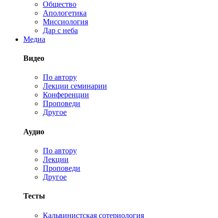
Общество
Апологетика
Миссиология
Дар с неба
Медиа
Видео
По автору
Лекции семинарии
Конференции
Проповеди
Другое
Аудио
По автору
Лекции
Проповеди
Другое
Тесты
Кальвинистская сотериология