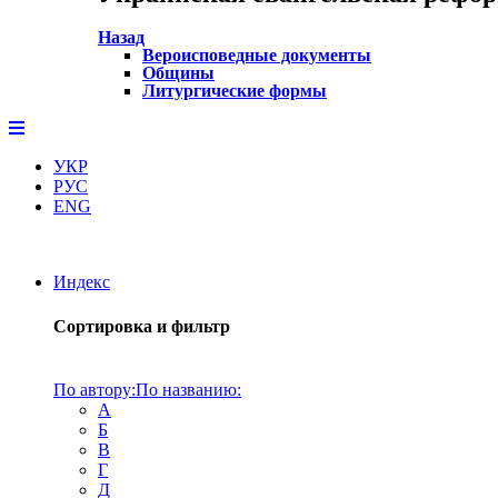
Назад
Вероисповедные документы
Общины
Литургические формы
УКР
РУС
ENG
Индекс
Сортировка и фильтр
По автору:
По названию:
А
Б
В
Г
Д