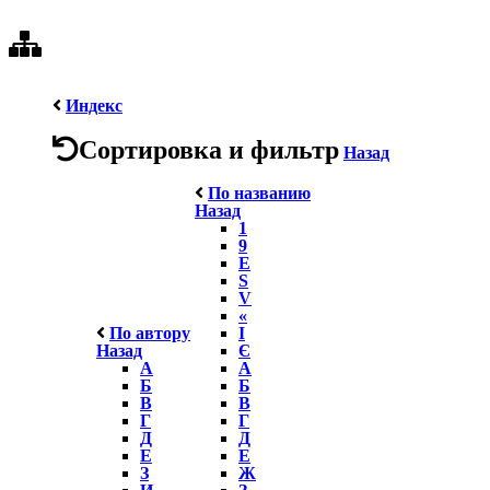
Индекс
Сортировка и фильтр
Назад
По названию
Назад
1
9
E
S
V
«
По автору
І
Назад
Є
А
А
Б
Б
В
В
Г
Г
Д
Д
Е
Е
З
Ж
И
З