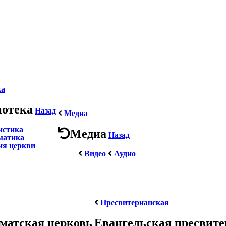
ка
иотека
Назад
Медиа
истика
Медиа
Назад
матика
ия церкви
Видео
Аудио
Пресвитерианская
матская церковь
Евангельская пресвит