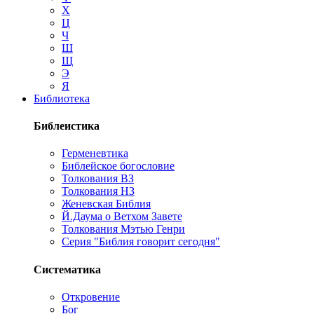
Х
Ц
Ч
Ш
Щ
Э
Я
Библиотека
Библеистика
Герменевтика
Библейское богословие
Толкования ВЗ
Толкования НЗ
Женевская Библия
Й.Даума о Ветхом Завете
Толкования Мэтью Генри
Серия "Библия говорит сегодня"
Систематика
Откровение
Бог