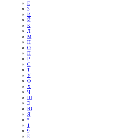
Е
З
И
Й
К
Л
М
Н
О
П
Р
С
Т
У
Ф
Х
Ч
Ш
Э
Ю
Я
*
1
9
E