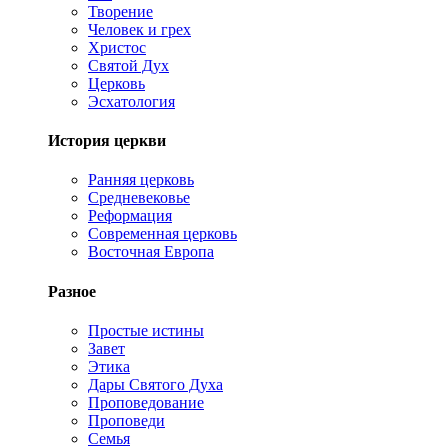
Творение
Человек и грех
Христос
Святой Дух
Церковь
Эсхатология
История церкви
Ранняя церковь
Средневековье
Реформация
Современная церковь
Восточная Европа
Разное
Простые истины
Завет
Этика
Дары Святого Духа
Проповедование
Проповеди
Семья