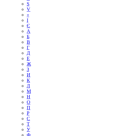
S
V
«
І
Є
А
Б
В
Г
Д
Е
Ж
З
И
К
Л
М
Н
О
П
Р
С
Т
У
Ф