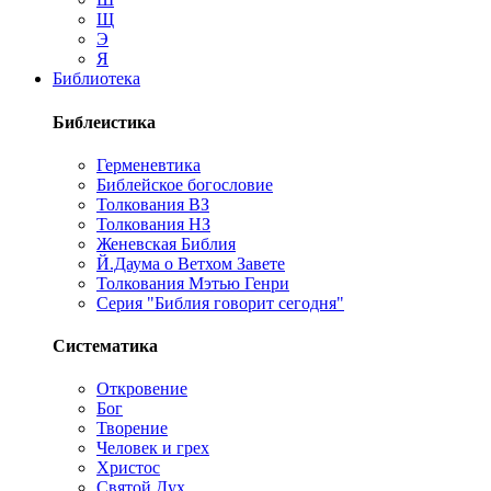
Щ
Э
Я
Библиотека
Библеистика
Герменевтика
Библейское богословие
Толкования ВЗ
Толкования НЗ
Женевская Библия
Й.Даума о Ветхом Завете
Толкования Мэтью Генри
Серия "Библия говорит сегодня"
Систематика
Откровение
Бог
Творение
Человек и грех
Христос
Святой Дух