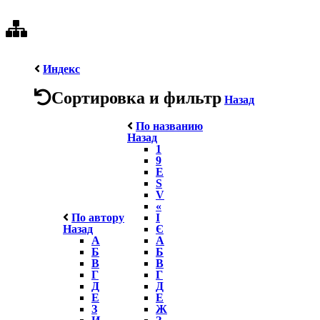
Индекс
Сортировка и фильтр
Назад
По названию
Назад
1
9
E
S
V
«
По автору
І
Назад
Є
А
А
Б
Б
В
В
Г
Г
Д
Д
Е
Е
З
Ж
И
З