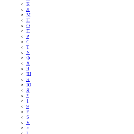
К
Л
М
Н
О
П
Р
С
Т
У
Ф
Х
Ч
Ш
Э
Ю
Я
*
1
9
E
S
V
«
І