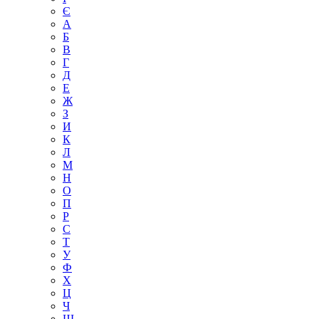
Є
А
Б
В
Г
Д
Е
Ж
З
И
К
Л
М
Н
О
П
Р
С
Т
У
Ф
Х
Ц
Ч
Ш