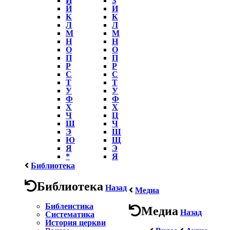
Й
И
К
К
Л
Л
М
М
Н
Н
О
О
П
П
Р
Р
С
С
Т
Т
У
У
Ф
Ф
Х
Х
Ч
Ц
Ш
Ч
Э
Ш
Ю
Щ
Я
Э
*
Я
Библиотека
Библиотека
Назад
Медиа
Библеистика
Медиа
Назад
Систематика
История церкви