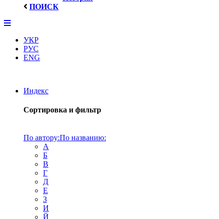
ПОИСК
УКР
РУС
ENG
Индекс
Сортировка и фильтр
По автору:
По названию:
А
Б
В
Г
Д
Е
З
И
Й