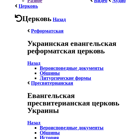
Разное
Видео
Аудио
Церковь
Церковь
Назад
Реформатская
Украинская евангельская
реформатская церковь
Назад
Вероисповедные документы
Общины
Литургические формы
Пресвитерианская
Евангельская
пресвитерианская церковь
Украины
Назад
Вероисповедные документы
Общины
История