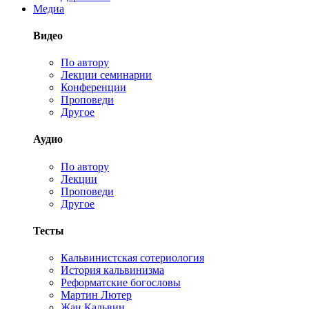
Медиа
Видео
По автору
Лекции семинарии
Конференции
Проповеди
Другое
Аудио
По автору
Лекции
Проповеди
Другое
Тесты
Кальвинистская сотериология
История кальвинизма
Реформатские богословы
Мартин Лютер
Жан Кальвин