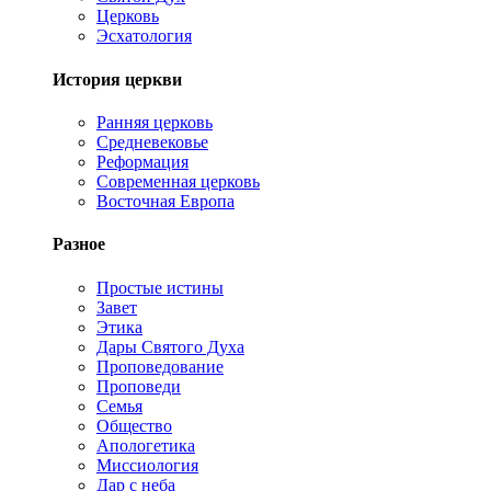
Церковь
Эсхатология
История церкви
Ранняя церковь
Средневековье
Реформация
Современная церковь
Восточная Европа
Разное
Простые истины
Завет
Этика
Дары Святого Духа
Проповедование
Проповеди
Семья
Общество
Апологетика
Миссиология
Дар с неба