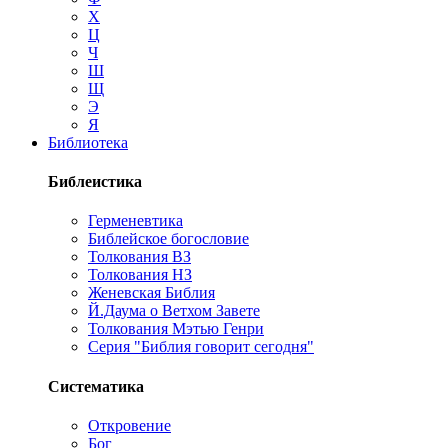
Х
Ц
Ч
Ш
Щ
Э
Я
Библиотека
Библеистика
Герменевтика
Библейское богословие
Толкования ВЗ
Толкования НЗ
Женевская Библия
Й.Даума о Ветхом Завете
Толкования Мэтью Генри
Серия "Библия говорит сегодня"
Систематика
Откровение
Бог