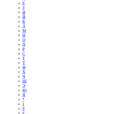
Е
З
И
Й
К
Л
М
Н
О
П
Р
С
Т
У
Ф
Х
Ч
Ш
Э
Ю
Я
*
1
9
E