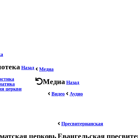
ка
иотека
Назад
Медиа
истика
Медиа
Назад
матика
ия церкви
Видео
Аудио
Пресвитерианская
матская церковь
Евангельская пресвит