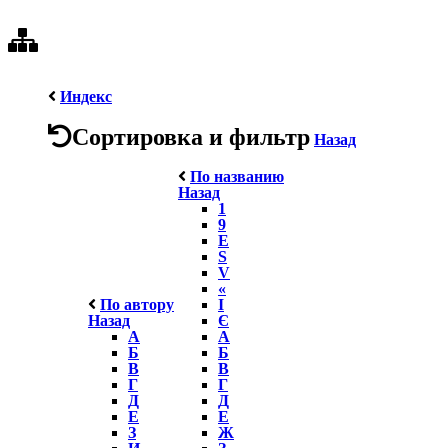
Индекс
Сортировка и фильтр
Назад
По названию
Назад
1
9
E
S
V
«
По автору
І
Назад
Є
А
А
Б
Б
В
В
Г
Г
Д
Д
Е
Е
З
Ж
И
З