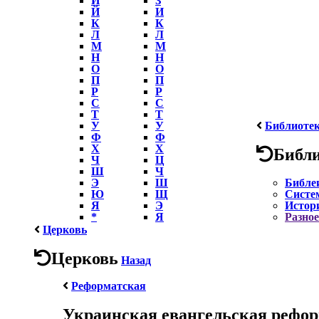
Й
И
К
К
Л
Л
М
М
Н
Н
О
О
П
П
Р
Р
С
С
Т
Т
У
У
Библиоте
Ф
Ф
Х
Х
Библ
Ч
Ц
Ш
Ч
Э
Ш
Библе
Ю
Щ
Систе
Я
Э
Истор
*
Я
Разное
Церковь
Церковь
Назад
Реформатская
Украинская евангельская рефор