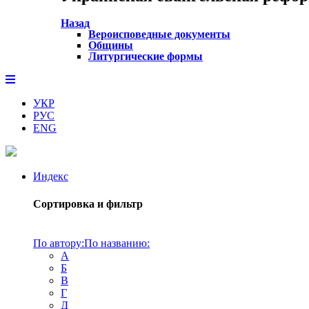
Назад
Вероисповедные документы
Общины
Литургические формы
УКР
РУС
ENG
Индекс
Сортировка и фильтр
По автору:
По названию:
А
Б
В
Г
Д