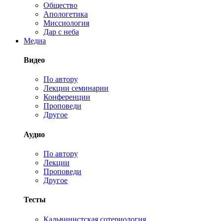
Общество
Апологетика
Миссиология
Дар с неба
Медиа
Видео
По автору
Лекции семинарии
Конференции
Проповеди
Другое
Аудио
По автору
Лекции
Проповеди
Другое
Тесты
Кальвинистская сотериология