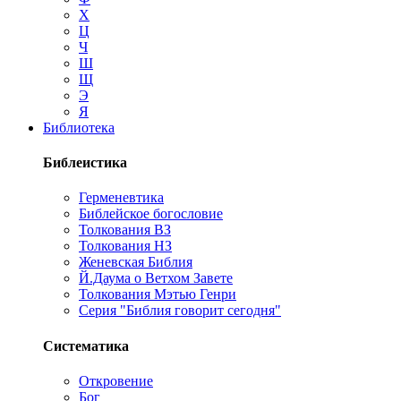
Х
Ц
Ч
Ш
Щ
Э
Я
Библиотека
Библеистика
Герменевтика
Библейское богословие
Толкования ВЗ
Толкования НЗ
Женевская Библия
Й.Даума о Ветхом Завете
Толкования Мэтью Генри
Серия "Библия говорит сегодня"
Систематика
Откровение
Бог