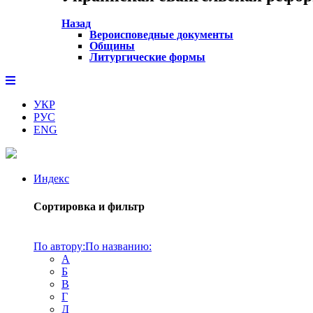
Назад
Вероисповедные документы
Общины
Литургические формы
УКР
РУС
ENG
Индекс
Сортировка и фильтр
По автору:
По названию:
А
Б
В
Г
Д