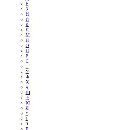
Е
З
И
Й
К
Л
М
Н
О
П
Р
С
Т
У
Ф
Х
Ч
Ш
Э
Ю
Я
*
1
9
E