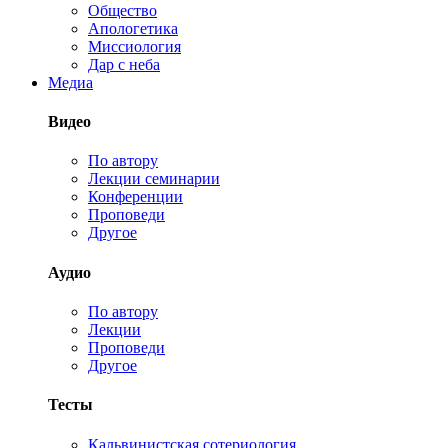
Общество
Апологетика
Миссиология
Дар с неба
Медиа
Видео
По автору
Лекции семинарии
Конференции
Проповеди
Другое
Аудио
По автору
Лекции
Проповеди
Другое
Тесты
Кальвинистская сотериология