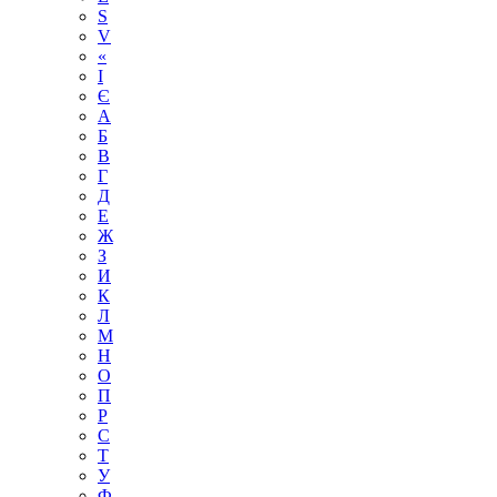
S
V
«
І
Є
А
Б
В
Г
Д
Е
Ж
З
И
К
Л
М
Н
О
П
Р
С
Т
У
Ф