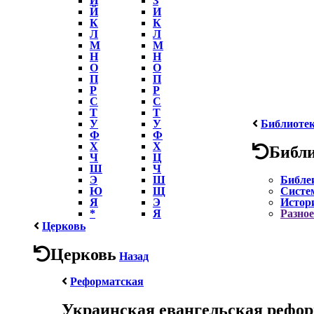
Й
И
К
К
Л
Л
М
М
Н
Н
О
О
П
П
Р
Р
С
С
Т
Т
У
У
Библиоте
Ф
Ф
Х
Х
Библ
Ч
Ц
Ш
Ч
Э
Ш
Библе
Ю
Щ
Систе
Я
Э
Истор
*
Я
Разное
Церковь
Церковь
Назад
Реформатская
Украинская евангельская рефор