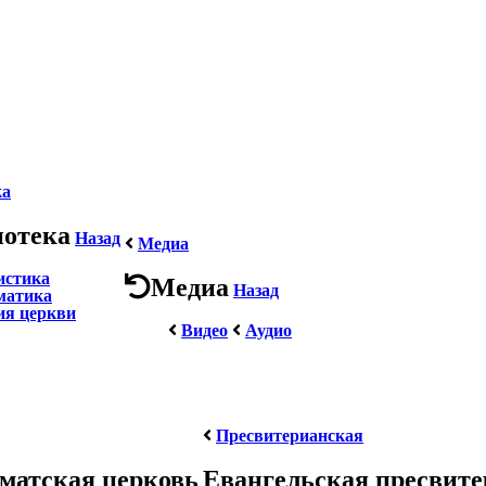
ка
иотека
Назад
Медиа
истика
Медиа
Назад
матика
ия церкви
Видео
Аудио
Пресвитерианская
матская церковь
Евангельская пресвит