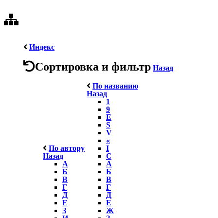
Индекс
Сортировка и фильтр
Назад
По названию
Назад
1
9
E
S
V
«
По автору
І
Назад
Є
А
А
Б
Б
В
В
Г
Г
Д
Д
Е
Е
З
Ж
И
З