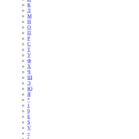
К
Л
М
Н
О
П
Р
С
Т
У
Ф
Х
Ч
Ш
Э
Ю
Я
*
1
9
E
S
V
«
І