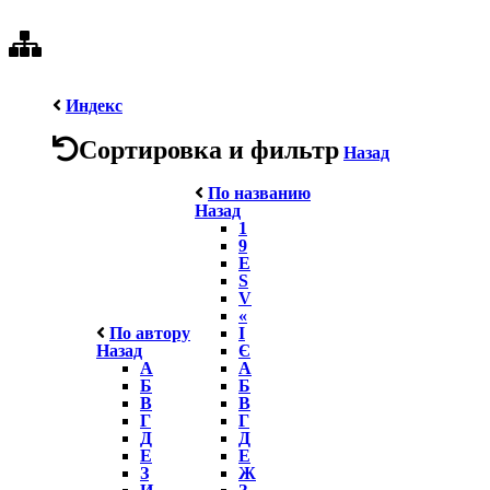
Индекс
Сортировка и фильтр
Назад
По названию
Назад
1
9
E
S
V
«
По автору
І
Назад
Є
А
А
Б
Б
В
В
Г
Г
Д
Д
Е
Е
З
Ж
И
З