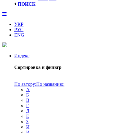
ПОИСК
УКР
РУС
ENG
Индекс
Сортировка и фильтр
По автору:
По названию:
А
Б
В
Г
Д
Е
З
И
Й