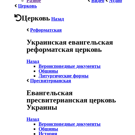
Разное
Видео
Аудио
Церковь
Церковь
Назад
Реформатская
Украинская евангельская
реформатская церковь
Назад
Вероисповедные документы
Общины
Литургические формы
Пресвитерианская
Евангельская
пресвитерианская церковь
Украины
Назад
Вероисповедные документы
Общины
История