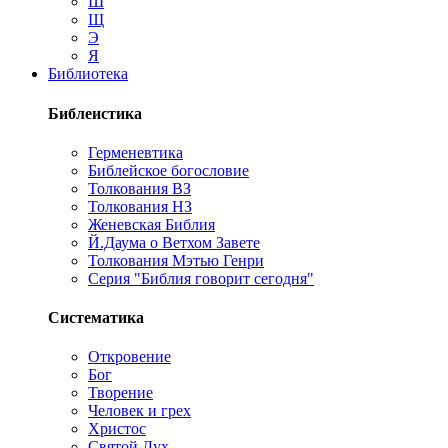
Ш
Щ
Э
Я
Библиотека
Библеистика
Герменевтика
Библейское богословие
Толкования ВЗ
Толкования НЗ
Женевская Библия
Й.Даума о Ветхом Завете
Толкования Мэтью Генри
Серия "Библия говорит сегодня"
Систематика
Откровение
Бог
Творение
Человек и грех
Христос
Святой Дух