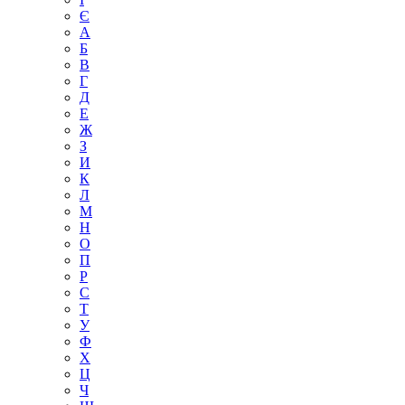
Є
А
Б
В
Г
Д
Е
Ж
З
И
К
Л
М
Н
О
П
Р
С
Т
У
Ф
Х
Ц
Ч