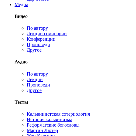
Медиа
Видео
По автору
Лекции семинарии
Конференции
Проповеди
Другое
Аудио
По автору
Лекции
Проповеди
Другое
Тесты
Кальвинистская сотериология
История кальвинизма
Реформатские богословы
Мартин Лютер
Жан Кальвин