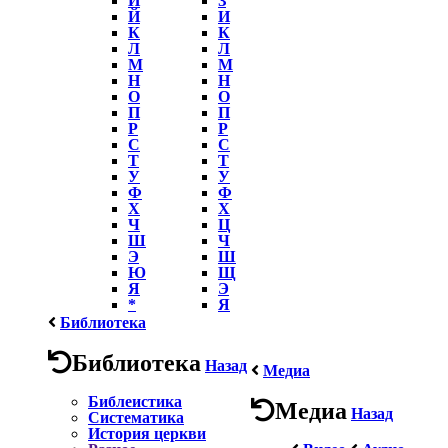
Й
И
К
К
Л
Л
М
М
Н
Н
О
О
П
П
Р
Р
С
С
Т
Т
У
У
Ф
Ф
Х
Х
Ч
Ц
Ш
Ч
Э
Ш
Ю
Щ
Я
Э
*
Я
Библиотека
Библиотека
Назад
Медиа
Библеистика
Медиа
Назад
Систематика
История церкви