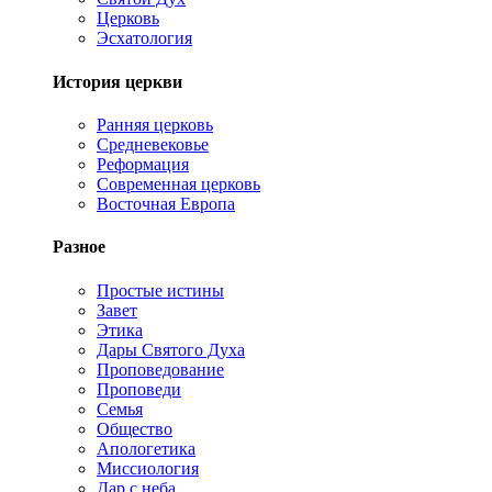
Церковь
Эсхатология
История церкви
Ранняя церковь
Средневековье
Реформация
Современная церковь
Восточная Европа
Разное
Простые истины
Завет
Этика
Дары Святого Духа
Проповедование
Проповеди
Семья
Общество
Апологетика
Миссиология
Дар с неба