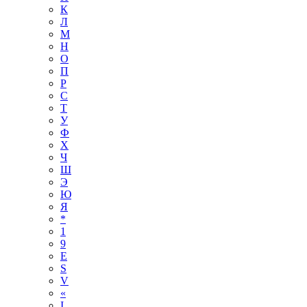
К
Л
М
Н
О
П
Р
С
Т
У
Ф
Х
Ч
Ш
Э
Ю
Я
*
1
9
E
S
V
«
І