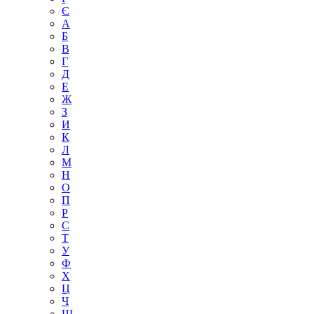
Є
А
Б
В
Г
Д
Е
Ж
З
И
К
Л
М
Н
О
П
Р
С
Т
У
Ф
Х
Ц
Ч
Ш