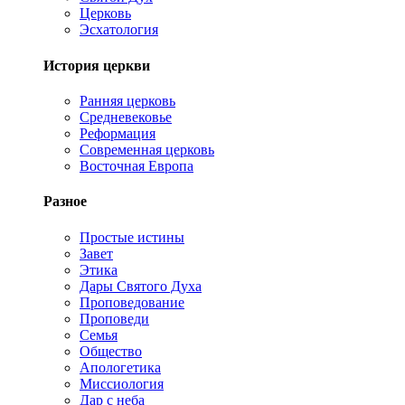
Церковь
Эсхатология
История церкви
Ранняя церковь
Средневековье
Реформация
Современная церковь
Восточная Европа
Разное
Простые истины
Завет
Этика
Дары Святого Духа
Проповедование
Проповеди
Семья
Общество
Апологетика
Миссиология
Дар с неба