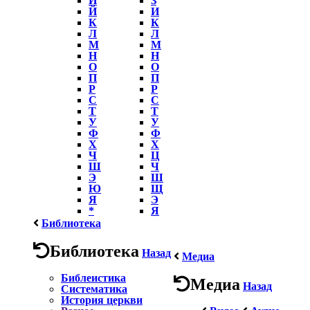
Й
И
К
К
Л
Л
М
М
Н
Н
О
О
П
П
Р
Р
С
С
Т
Т
У
У
Ф
Ф
Х
Х
Ч
Ц
Ш
Ч
Э
Ш
Ю
Щ
Я
Э
*
Я
Библиотека
Библиотека
Назад
Медиа
Библеистика
Медиа
Назад
Систематика
История церкви