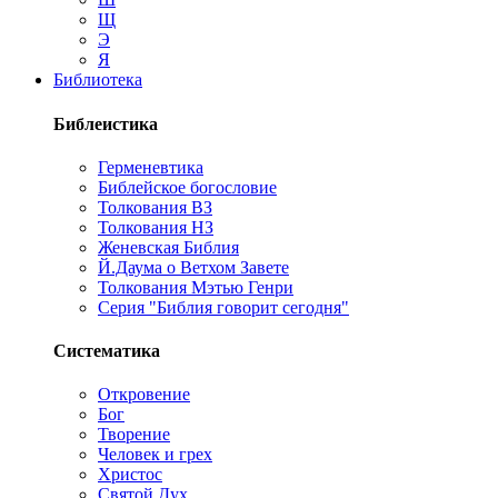
Щ
Э
Я
Библиотека
Библеистика
Герменевтика
Библейское богословие
Толкования ВЗ
Толкования НЗ
Женевская Библия
Й.Даума о Ветхом Завете
Толкования Мэтью Генри
Серия "Библия говорит сегодня"
Систематика
Откровение
Бог
Творение
Человек и грех
Христос
Святой Дух