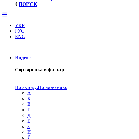
ПОИСК
УКР
РУС
ENG
Индекс
Сортировка и фильтр
По автору:
По названию:
А
Б
В
Г
Д
Е
З
И
Й