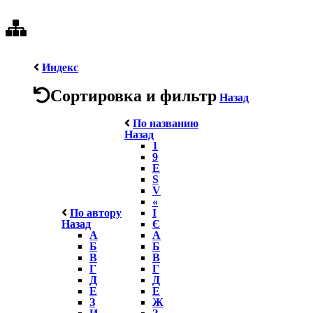
Индекс
Сортировка и фильтр
Назад
По названию
Назад
1
9
E
S
V
«
По автору
І
Назад
Є
А
А
Б
Б
В
В
Г
Г
Д
Д
Е
Е
З
Ж
И
З