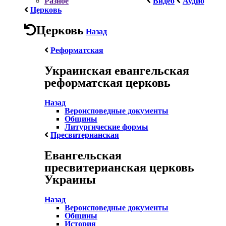
Разное
Видео
Аудио
Церковь
Церковь
Назад
Реформатская
Украинская евангельская
реформатская церковь
Назад
Вероисповедные документы
Общины
Литургические формы
Пресвитерианская
Евангельская
пресвитерианская церковь
Украины
Назад
Вероисповедные документы
Общины
История