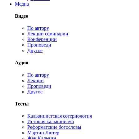
Медиа
Видео
По автору
Лекции семинарии
Конференции
Проповеди
Другое
Аудио
По автору
Лекции
Проповеди
Другое
Тесты
Кальвинистская сотериология
История кальвинизма
Реформатские богословы
Мартин Лютер
Жан Кальвин