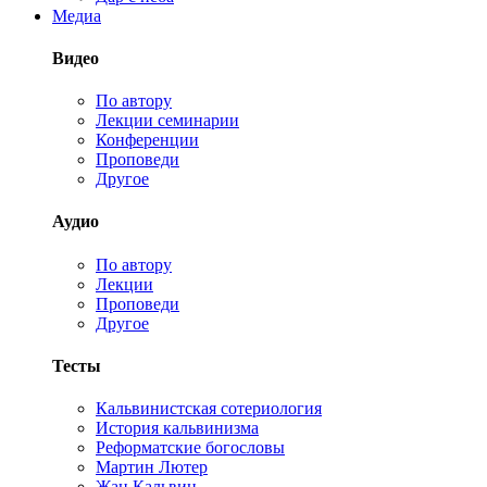
Медиа
Видео
По автору
Лекции семинарии
Конференции
Проповеди
Другое
Аудио
По автору
Лекции
Проповеди
Другое
Тесты
Кальвинистская сотериология
История кальвинизма
Реформатские богословы
Мартин Лютер
Жан Кальвин