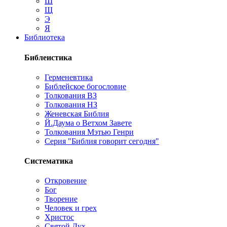
Ш
Щ
Э
Я
Библиотека
Библеистика
Герменевтика
Библейское богословие
Толкования ВЗ
Толкования НЗ
Женевская Библия
Й.Даума о Ветхом Завете
Толкования Мэтью Генри
Серия "Библия говорит сегодня"
Систематика
Откровение
Бог
Творение
Человек и грех
Христос
Святой Дух