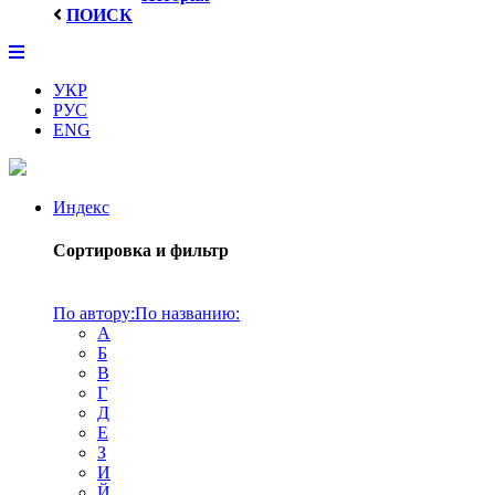
ПОИСК
УКР
РУС
ENG
Индекс
Сортировка и фильтр
По автору:
По названию:
А
Б
В
Г
Д
Е
З
И
Й