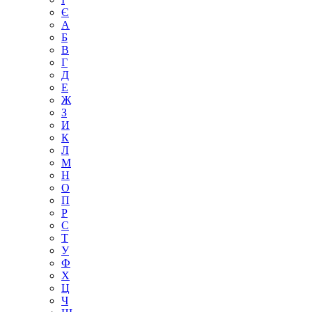
Є
А
Б
В
Г
Д
Е
Ж
З
И
К
Л
М
Н
О
П
Р
С
Т
У
Ф
Х
Ц
Ч