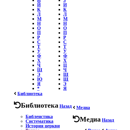
Й
И
К
К
Л
Л
М
М
Н
Н
О
О
П
П
Р
Р
С
С
Т
Т
У
У
Ф
Ф
Х
Х
Ч
Ц
Ш
Ч
Э
Ш
Ю
Щ
Я
Э
*
Я
Библиотека
Библиотека
Назад
Медиа
Библеистика
Медиа
Назад
Систематика
История церкви