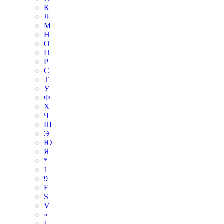
К
Л
М
Н
О
П
Р
С
Т
У
Ф
Х
Ч
Ш
Э
Ю
Я
*
1
9
E
S
V
«
І