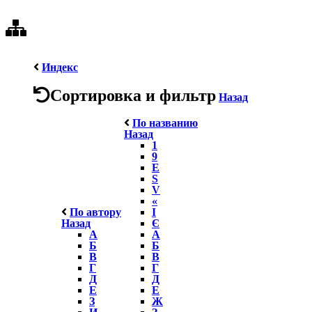
Индекс
Сортировка и фильтр
Назад
По названию
Назад
1
9
E
S
V
«
По автору
І
Назад
Є
А
А
Б
Б
В
В
Г
Г
Д
Д
Е
Е
З
Ж
И
З