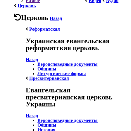
Разное
Видео
Аудио
Церковь
Церковь
Назад
Реформатская
Украинская евангельская
реформатская церковь
Назад
Вероисповедные документы
Общины
Литургические формы
Пресвитерианская
Евангельская
пресвитерианская церковь
Украины
Назад
Вероисповедные документы
Общины
История