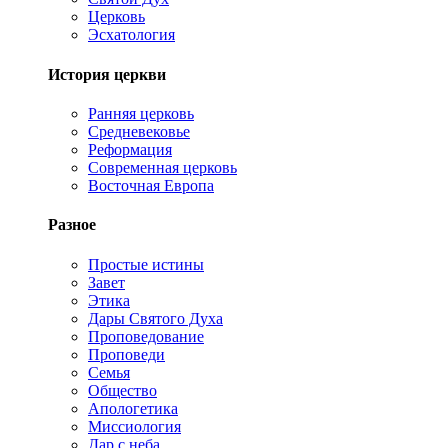
Церковь
Эсхатология
История церкви
Ранняя церковь
Средневековье
Реформация
Современная церковь
Восточная Европа
Разное
Простые истины
Завет
Этика
Дары Святого Духа
Проповедование
Проповеди
Семья
Общество
Апологетика
Миссиология
Дар с неба