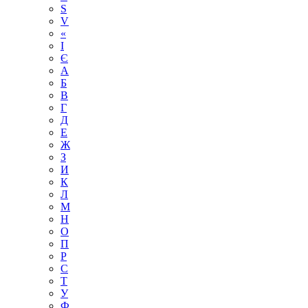
S
V
«
І
Є
А
Б
В
Г
Д
Е
Ж
З
И
К
Л
М
Н
О
П
Р
С
Т
У
Ф