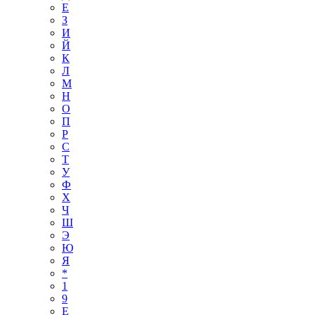
Е
З
И
Й
К
Л
М
Н
О
П
Р
С
Т
У
Ф
Х
Ч
Ш
Э
Ю
Я
*
1
9
E