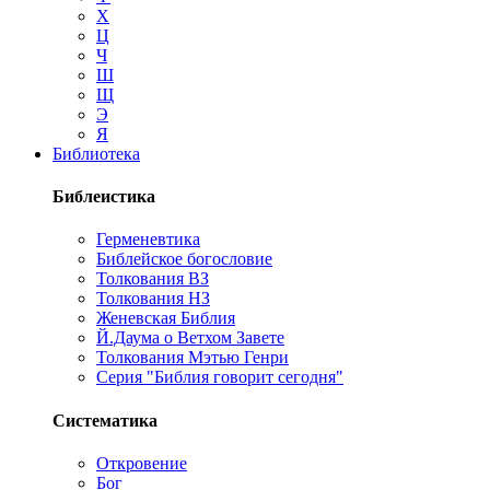
Х
Ц
Ч
Ш
Щ
Э
Я
Библиотека
Библеистика
Герменевтика
Библейское богословие
Толкования ВЗ
Толкования НЗ
Женевская Библия
Й.Даума о Ветхом Завете
Толкования Мэтью Генри
Серия "Библия говорит сегодня"
Систематика
Откровение
Бог