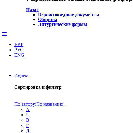
Назад
Вероисповедные документы
Общины
Литургические формы
УКР
РУС
ENG
Индекс
Сортировка и фильтр
По автору:
По названию:
А
Б
В
Г
Д