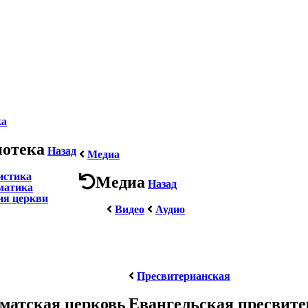
ка
иотека
Назад
Медиа
истика
Медиа
Назад
матика
ия церкви
Видео
Аудио
Пресвитерианская
матская церковь
Евангельская пресвит