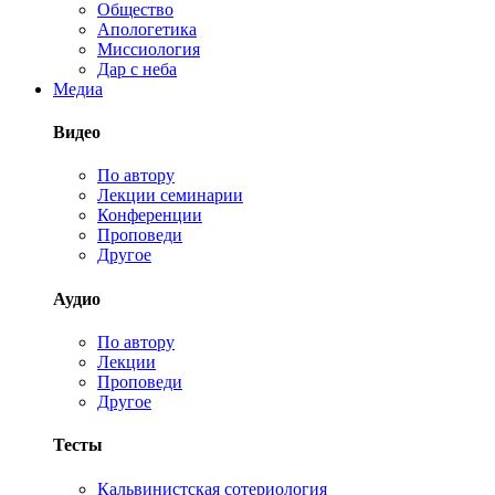
Общество
Апологетика
Миссиология
Дар с неба
Медиа
Видео
По автору
Лекции семинарии
Конференции
Проповеди
Другое
Аудио
По автору
Лекции
Проповеди
Другое
Тесты
Кальвинистская сотериология