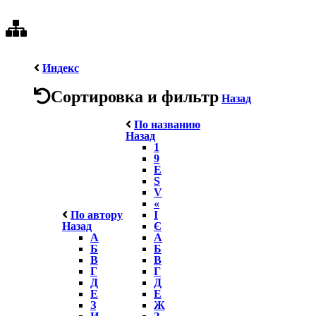
Индекс
Сортировка и фильтр
Назад
По названию
Назад
1
9
E
S
V
«
По автору
І
Назад
Є
А
А
Б
Б
В
В
Г
Г
Д
Д
Е
Е
З
Ж
И
З