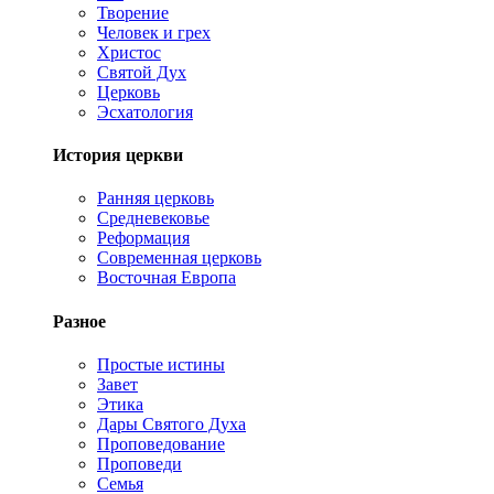
Творение
Человек и грех
Христос
Святой Дух
Церковь
Эсхатология
История церкви
Ранняя церковь
Средневековье
Реформация
Современная церковь
Восточная Европа
Разное
Простые истины
Завет
Этика
Дары Святого Духа
Проповедование
Проповеди
Семья