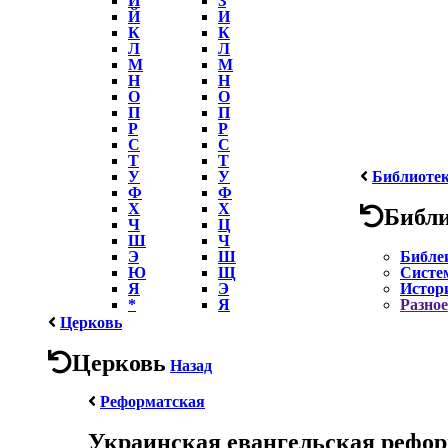
Й
И
К
К
Л
Л
М
М
Н
Н
О
О
П
П
Р
Р
С
С
Т
Т
У
У
Библиоте
Ф
Ф
Х
Х
Библ
Ч
Ц
Ш
Ч
Э
Ш
Библе
Ю
Щ
Систе
Я
Э
Истор
*
Я
Разное
Церковь
Церковь
Назад
Реформатская
Украинская евангельская рефор