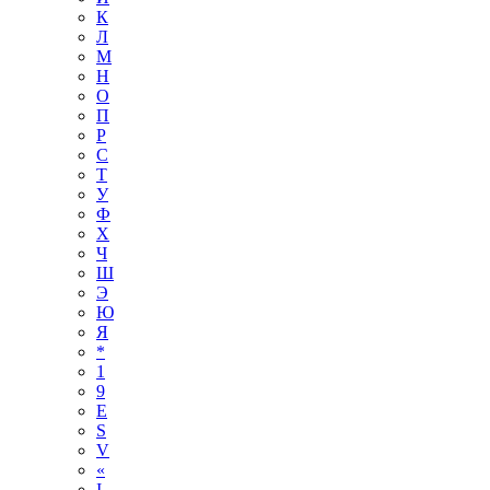
К
Л
М
Н
О
П
Р
С
Т
У
Ф
Х
Ч
Ш
Э
Ю
Я
*
1
9
E
S
V
«
І