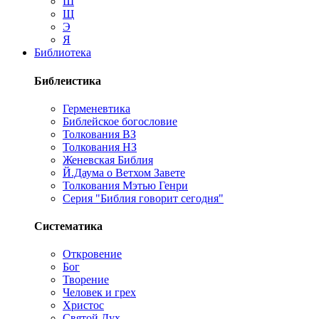
Ш
Щ
Э
Я
Библиотека
Библеистика
Герменевтика
Библейское богословие
Толкования ВЗ
Толкования НЗ
Женевская Библия
Й.Даума о Ветхом Завете
Толкования Мэтью Генри
Серия "Библия говорит сегодня"
Систематика
Откровение
Бог
Творение
Человек и грех
Христос
Святой Дух