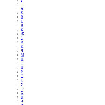
Є
А
Б
В
Г
Д
Е
Ж
З
И
К
Л
М
Н
О
П
Р
С
Т
У
Ф
Х
Ц
Ч