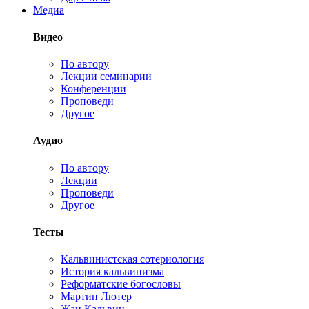
Медиа
Видео
По автору
Лекции семинарии
Конференции
Проповеди
Другое
Аудио
По автору
Лекции
Проповеди
Другое
Тесты
Кальвинистская сотериология
История кальвинизма
Реформатские богословы
Мартин Лютер
Жан Кальвин