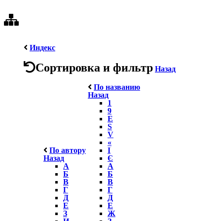
Индекс
Сортировка и фильтр
Назад
По названию
Назад
1
9
E
S
V
«
По автору
І
Назад
Є
А
А
Б
Б
В
В
Г
Г
Д
Д
Е
Е
З
Ж
И
З