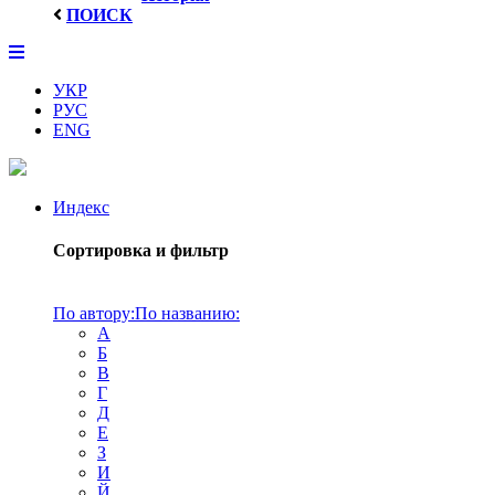
ПОИСК
УКР
РУС
ENG
Индекс
Сортировка и фильтр
По автору:
По названию:
А
Б
В
Г
Д
Е
З
И
Й