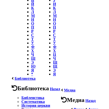
Й
И
К
К
Л
Л
М
М
Н
Н
О
О
П
П
Р
Р
С
С
Т
Т
У
У
Ф
Ф
Х
Х
Ч
Ц
Ш
Ч
Э
Ш
Ю
Щ
Я
Э
*
Я
Библиотека
Библиотека
Назад
Медиа
Библеистика
Медиа
Назад
Систематика
История церкви