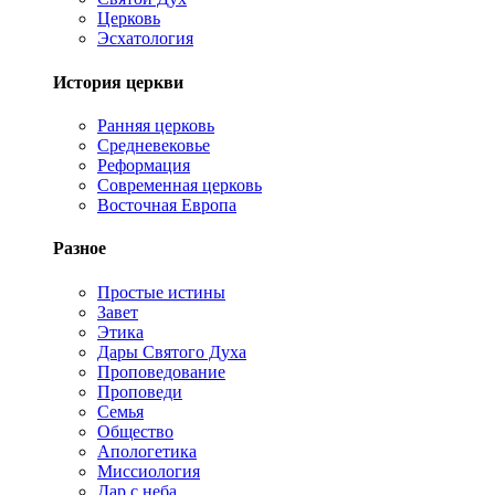
Церковь
Эсхатология
История церкви
Ранняя церковь
Средневековье
Реформация
Современная церковь
Восточная Европа
Разное
Простые истины
Завет
Этика
Дары Святого Духа
Проповедование
Проповеди
Семья
Общество
Апологетика
Миссиология
Дар с неба