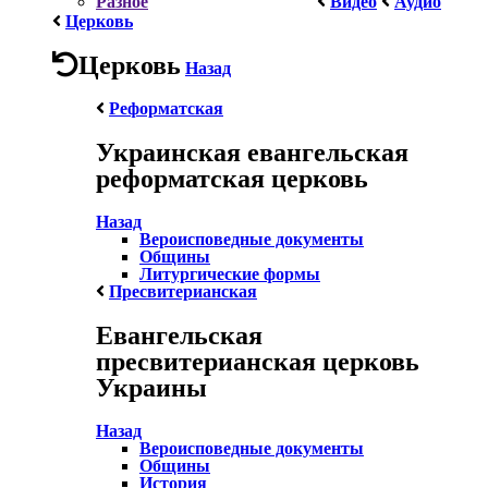
Разное
Видео
Аудио
Церковь
Церковь
Назад
Реформатская
Украинская евангельская
реформатская церковь
Назад
Вероисповедные документы
Общины
Литургические формы
Пресвитерианская
Евангельская
пресвитерианская церковь
Украины
Назад
Вероисповедные документы
Общины
История