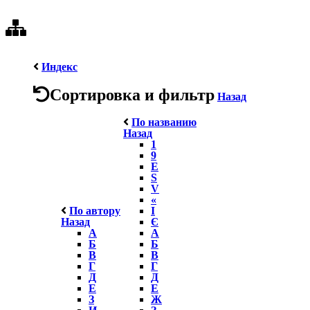
Индекс
Сортировка и фильтр
Назад
По названию
Назад
1
9
E
S
V
«
По автору
І
Назад
Є
А
А
Б
Б
В
В
Г
Г
Д
Д
Е
Е
З
Ж
И
З