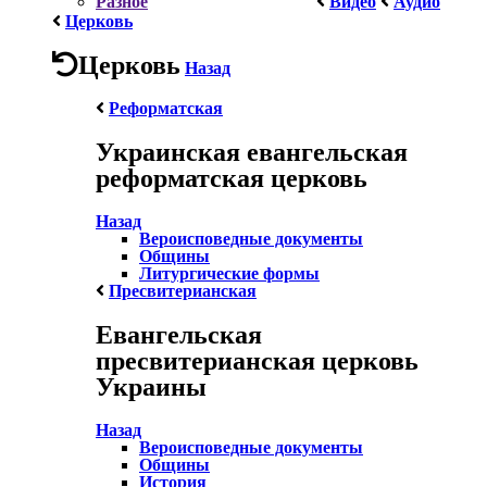
Разное
Видео
Аудио
Церковь
Церковь
Назад
Реформатская
Украинская евангельская
реформатская церковь
Назад
Вероисповедные документы
Общины
Литургические формы
Пресвитерианская
Евангельская
пресвитерианская церковь
Украины
Назад
Вероисповедные документы
Общины
История