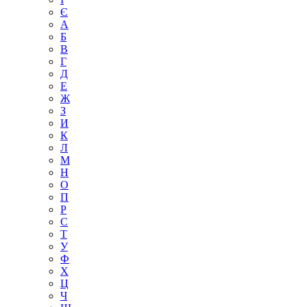
Є
А
Б
В
Г
Д
Е
Ж
З
И
К
Л
М
Н
О
П
Р
С
Т
У
Ф
Х
Ц
Ч