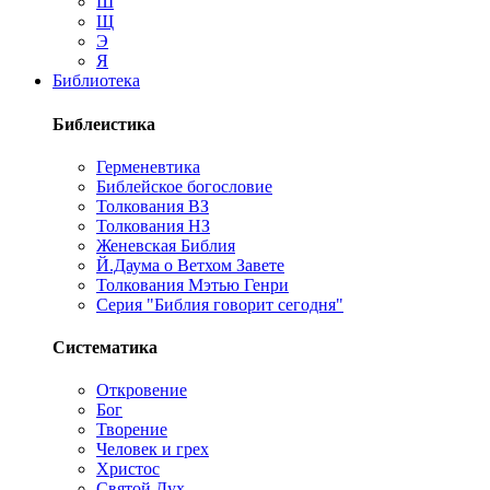
Ш
Щ
Э
Я
Библиотека
Библеистика
Герменевтика
Библейское богословие
Толкования ВЗ
Толкования НЗ
Женевская Библия
Й.Даума о Ветхом Завете
Толкования Мэтью Генри
Серия "Библия говорит сегодня"
Систематика
Откровение
Бог
Творение
Человек и грех
Христос
Святой Дух