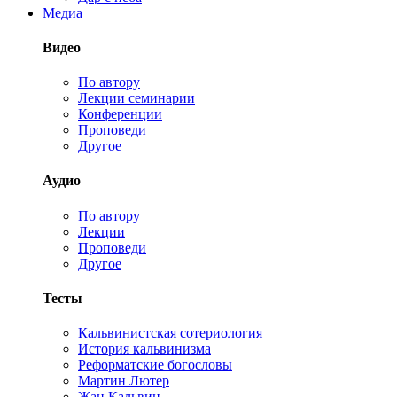
Медиа
Видео
По автору
Лекции семинарии
Конференции
Проповеди
Другое
Аудио
По автору
Лекции
Проповеди
Другое
Тесты
Кальвинистская сотериология
История кальвинизма
Реформатские богословы
Мартин Лютер
Жан Кальвин