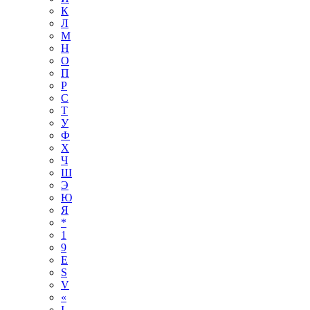
К
Л
М
Н
О
П
Р
С
Т
У
Ф
Х
Ч
Ш
Э
Ю
Я
*
1
9
E
S
V
«
І