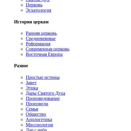
Церковь
Эсхатология
История церкви
Ранняя церковь
Средневековье
Реформация
Современная церковь
Восточная Европа
Разное
Простые истины
Завет
Этика
Дары Святого Духа
Проповедование
Проповеди
Семья
Общество
Апологетика
Миссиология
Дар с неба