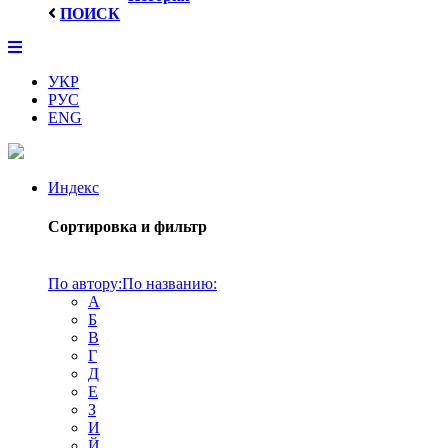
ПОИСК
УКР
РУС
ENG
Индекс
Сортировка и фильтр
По автору:
По названию:
А
Б
В
Г
Д
Е
З
И
Й