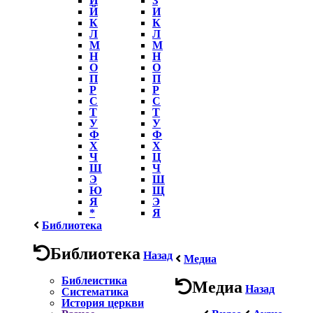
Й
И
К
К
Л
Л
М
М
Н
Н
О
О
П
П
Р
Р
С
С
Т
Т
У
У
Ф
Ф
Х
Х
Ч
Ц
Ш
Ч
Э
Ш
Ю
Щ
Я
Э
*
Я
Библиотека
Библиотека
Назад
Медиа
Библеистика
Медиа
Назад
Систематика
История церкви