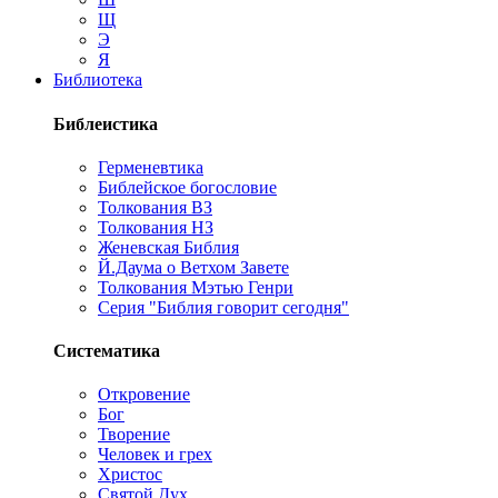
Щ
Э
Я
Библиотека
Библеистика
Герменевтика
Библейское богословие
Толкования ВЗ
Толкования НЗ
Женевская Библия
Й.Даума о Ветхом Завете
Толкования Мэтью Генри
Серия "Библия говорит сегодня"
Систематика
Откровение
Бог
Творение
Человек и грех
Христос
Святой Дух