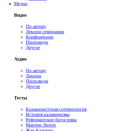
Медиа
Видео
По автору
Лекции семинарии
Конференции
Проповеди
Другое
Аудио
По автору
Лекции
Проповеди
Другое
Тесты
Кальвинистская сотериология
История кальвинизма
Реформатские богословы
Мартин Лютер
Жан Кальвин