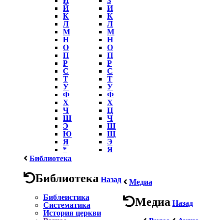
Й
И
К
К
Л
Л
М
М
Н
Н
О
О
П
П
Р
Р
С
С
Т
Т
У
У
Ф
Ф
Х
Х
Ч
Ц
Ш
Ч
Э
Ш
Ю
Щ
Я
Э
*
Я
Библиотека
Библиотека
Назад
Медиа
Библеистика
Медиа
Назад
Систематика
История церкви