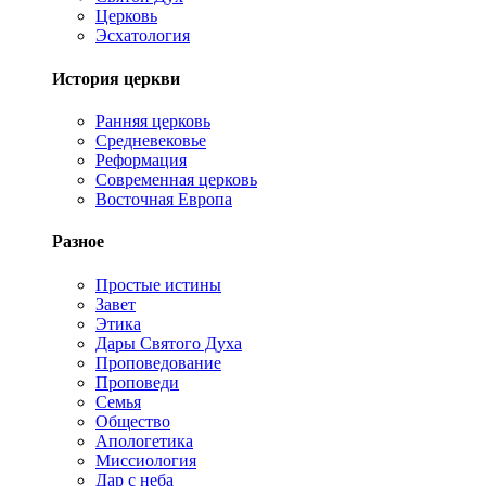
Церковь
Эсхатология
История церкви
Ранняя церковь
Средневековье
Реформация
Современная церковь
Восточная Европа
Разное
Простые истины
Завет
Этика
Дары Святого Духа
Проповедование
Проповеди
Семья
Общество
Апологетика
Миссиология
Дар с неба