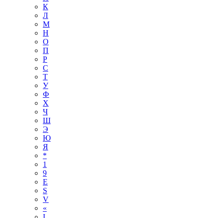
К
Л
М
Н
О
П
Р
С
Т
У
Ф
Х
Ч
Ш
Э
Ю
Я
*
1
9
E
S
V
«
І