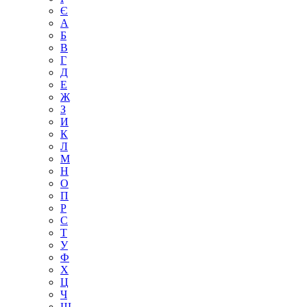
Є
А
Б
В
Г
Д
Е
Ж
З
И
К
Л
М
Н
О
П
Р
С
Т
У
Ф
Х
Ц
Ч
Ш