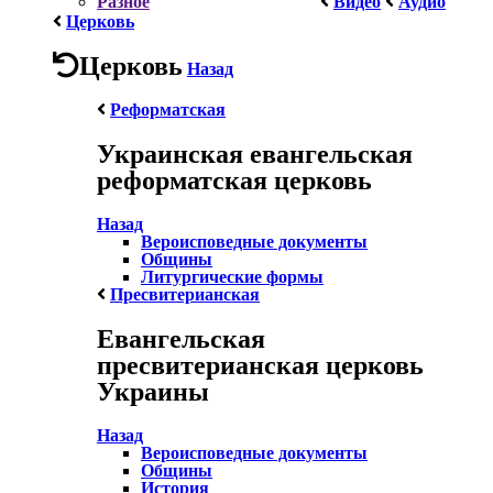
Разное
Видео
Аудио
Церковь
Церковь
Назад
Реформатская
Украинская евангельская
реформатская церковь
Назад
Вероисповедные документы
Общины
Литургические формы
Пресвитерианская
Евангельская
пресвитерианская церковь
Украины
Назад
Вероисповедные документы
Общины
История