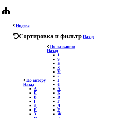
Индекс
Сортировка и фильтр
Назад
По названию
Назад
1
9
E
S
V
«
По автору
І
Назад
Є
А
А
Б
Б
В
В
Г
Г
Д
Д
Е
Е
З
Ж
И
З