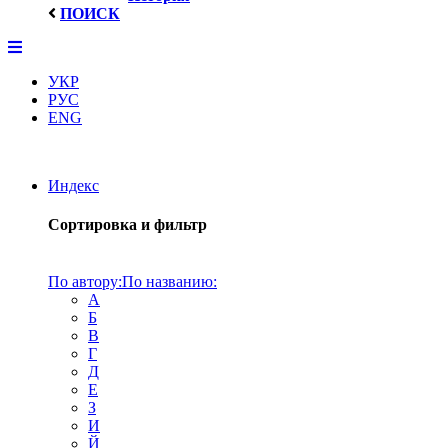
ПОИСК
УКР
РУС
ENG
Индекс
Сортировка и фильтр
По автору:
По названию:
А
Б
В
Г
Д
Е
З
И
Й