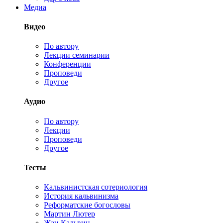
Медиа
Видео
По автору
Лекции семинарии
Конференции
Проповеди
Другое
Аудио
По автору
Лекции
Проповеди
Другое
Тесты
Кальвинистская сотериология
История кальвинизма
Реформатские богословы
Мартин Лютер
Жан Кальвин