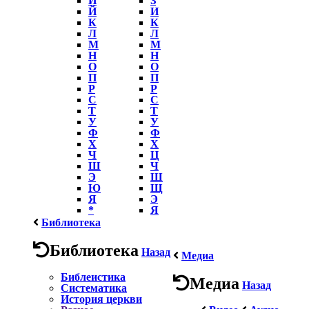
Й
И
К
К
Л
Л
М
М
Н
Н
О
О
П
П
Р
Р
С
С
Т
Т
У
У
Ф
Ф
Х
Х
Ч
Ц
Ш
Ч
Э
Ш
Ю
Щ
Я
Э
*
Я
Библиотека
Библиотека
Назад
Медиа
Библеистика
Медиа
Назад
Систематика
История церкви