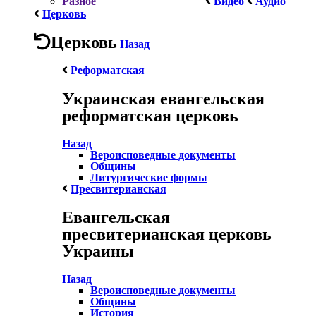
Разное
Видео
Аудио
Церковь
Церковь
Назад
Реформатская
Украинская евангельская
реформатская церковь
Назад
Вероисповедные документы
Общины
Литургические формы
Пресвитерианская
Евангельская
пресвитерианская церковь
Украины
Назад
Вероисповедные документы
Общины
История