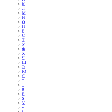
К
Л
М
Н
О
П
Р
С
Т
У
Ф
Х
Ч
Ш
Э
Ю
Я
*
1
9
E
S
V
«
І