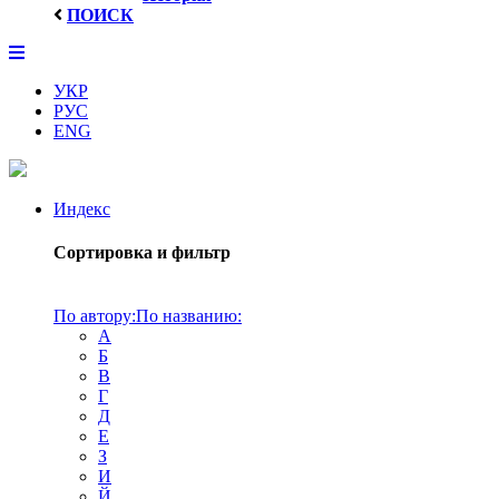
ПОИСК
УКР
РУС
ENG
Индекс
Сортировка и фильтр
По автору:
По названию:
А
Б
В
Г
Д
Е
З
И
Й