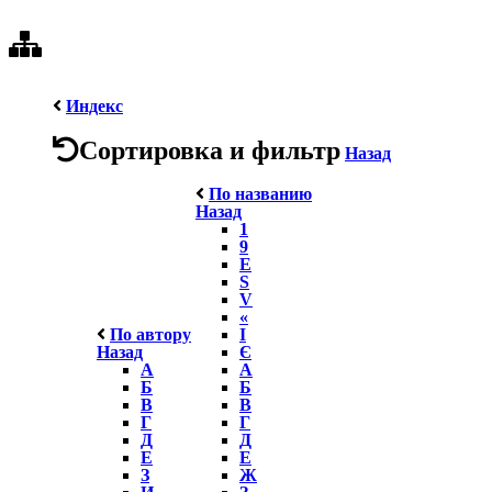
Индекс
Сортировка и фильтр
Назад
По названию
Назад
1
9
E
S
V
«
По автору
І
Назад
Є
А
А
Б
Б
В
В
Г
Г
Д
Д
Е
Е
З
Ж
И
З