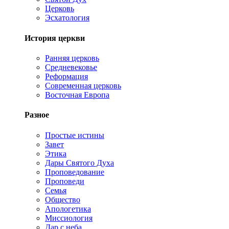
Церковь
Эсхатология
История церкви
Ранняя церковь
Средневековье
Реформация
Современная церковь
Восточная Европа
Разное
Простые истины
Завет
Этика
Дары Святого Духа
Проповедование
Проповеди
Семья
Общество
Апологетика
Миссиология
Дар с неба