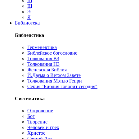
Ш
Щ
Э
Я
Библиотека
Библеистика
Герменевтика
Библейское богословие
Толкования ВЗ
Толкования НЗ
Женевская Библия
Й.Даума о Ветхом Завете
Толкования Мэтью Генри
Серия "Библия говорит сегодня"
Систематика
Откровение
Бог
Творение
Человек и грех
Христос
Святой Дух