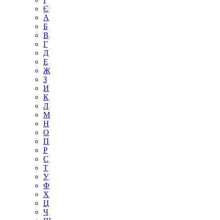
Є
А
Б
В
Г
Д
Е
Ж
З
И
К
Л
М
Н
О
П
Р
С
Т
У
Ф
Х
Ц
Ч