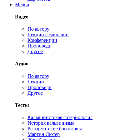
Медиа
Видео
По автору
Лекции семинарии
Конференции
Проповеди
Другое
Аудио
По автору
Лекции
Проповеди
Другое
Тесты
Кальвинистская сотериология
История кальвинизма
Реформатские богословы
Мартин Лютер
Жан Кальвин