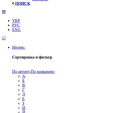
ПОИСК
УКР
РУС
ENG
Индекс
Сортировка и фильтр
По автору:
По названию:
А
Б
В
Г
Д
Е
З
И
Й