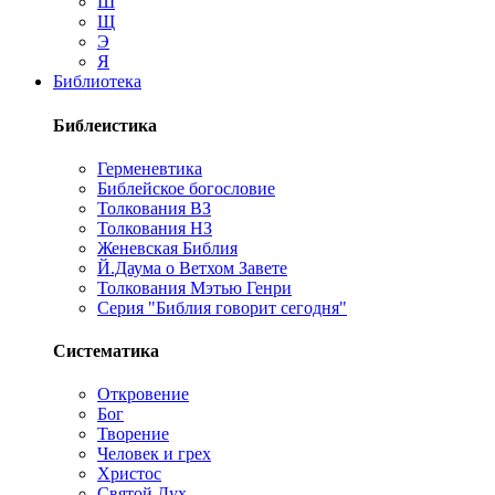
Ш
Щ
Э
Я
Библиотека
Библеистика
Герменевтика
Библейское богословие
Толкования ВЗ
Толкования НЗ
Женевская Библия
Й.Даума о Ветхом Завете
Толкования Мэтью Генри
Серия "Библия говорит сегодня"
Систематика
Откровение
Бог
Творение
Человек и грех
Христос
Святой Дух