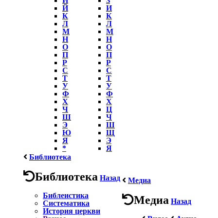
Й
И
К
К
Л
Л
М
М
Н
Н
О
О
П
П
Р
Р
С
С
Т
Т
У
У
Ф
Ф
Х
Х
Ч
Ц
Ш
Ч
Э
Ш
Ю
Щ
Я
Э
*
Я
Библиотека
Библиотека
Назад
Медиа
Библеистика
Медиа
Назад
Систематика
История церкви