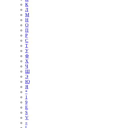
К
Л
М
Н
О
П
Р
С
Т
У
Ф
Х
Ч
Ш
Э
Ю
Я
*
1
9
E
S
V
«
І