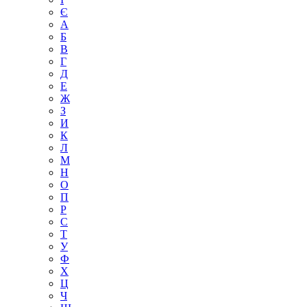
Є
А
Б
В
Г
Д
Е
Ж
З
И
К
Л
М
Н
О
П
Р
С
Т
У
Ф
Х
Ц
Ч