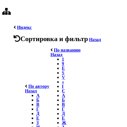
Индекс
Сортировка и фильтр
Назад
По названию
Назад
1
9
E
S
V
«
По автору
І
Назад
Є
А
А
Б
Б
В
В
Г
Г
Д
Д
Е
Е
З
Ж
И
З