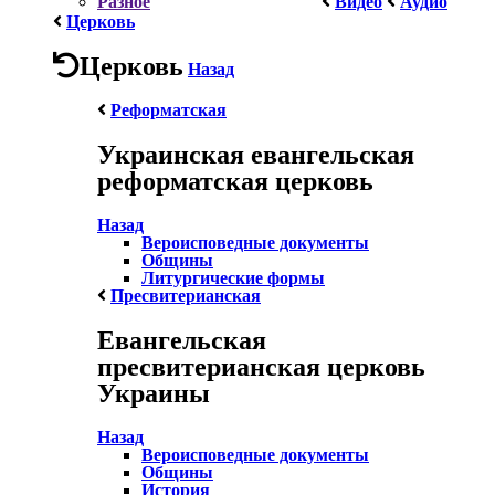
Разное
Видео
Аудио
Церковь
Церковь
Назад
Реформатская
Украинская евангельская
реформатская церковь
Назад
Вероисповедные документы
Общины
Литургические формы
Пресвитерианская
Евангельская
пресвитерианская церковь
Украины
Назад
Вероисповедные документы
Общины
История