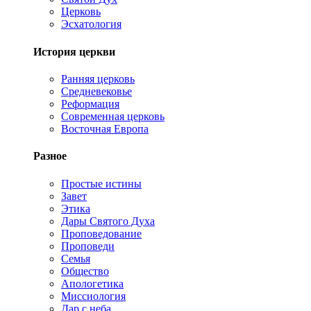
Церковь
Эсхатология
История церкви
Ранняя церковь
Средневековье
Реформация
Современная церковь
Восточная Европа
Разное
Простые истины
Завет
Этика
Дары Святого Духа
Проповедование
Проповеди
Семья
Общество
Апологетика
Миссиология
Дар с неба