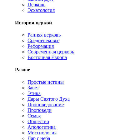
Церковь
Эсхатология
История церкви
Ранняя церковь
Средневековье
Реформация
Современная церковь
Восточная Европа
Разное
Простые истины
Завет
Этика
Дары Святого Духа
Проповедование
Проповеди
Семья
Общество
Апологетика
Миссиология
Дар с неба