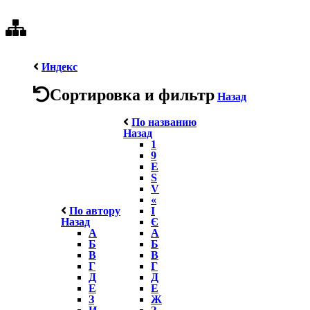
Индекс
Сортировка и фильтр
Назад
По названию
Назад
1
9
E
S
V
«
По автору
І
Назад
Є
А
А
Б
Б
В
В
Г
Г
Д
Д
Е
Е
З
Ж
И
З