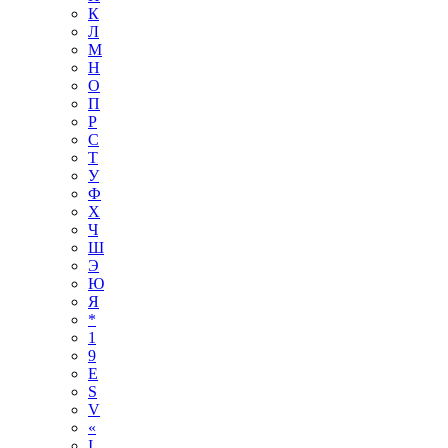
К
Л
М
Н
О
П
Р
С
Т
У
Ф
Х
Ч
Ш
Э
Ю
Я
*
1
9
E
S
V
«
І