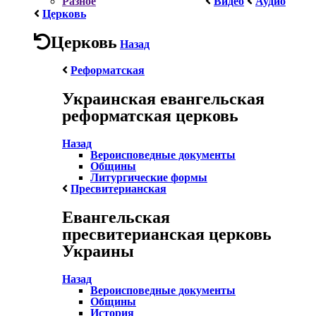
Разное
Видео
Аудио
Церковь
Церковь
Назад
Реформатская
Украинская евангельская
реформатская церковь
Назад
Вероисповедные документы
Общины
Литургические формы
Пресвитерианская
Евангельская
пресвитерианская церковь
Украины
Назад
Вероисповедные документы
Общины
История