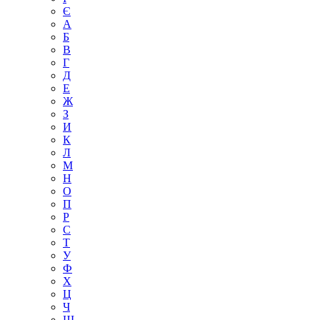
Є
А
Б
В
Г
Д
Е
Ж
З
И
К
Л
М
Н
О
П
Р
С
Т
У
Ф
Х
Ц
Ч
Ш