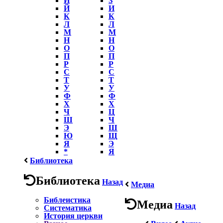
Й
И
К
К
Л
Л
М
М
Н
Н
О
О
П
П
Р
Р
С
С
Т
Т
У
У
Ф
Ф
Х
Х
Ч
Ц
Ш
Ч
Э
Ш
Ю
Щ
Я
Э
*
Я
Библиотека
Библиотека
Назад
Медиа
Библеистика
Медиа
Назад
Систематика
История церкви