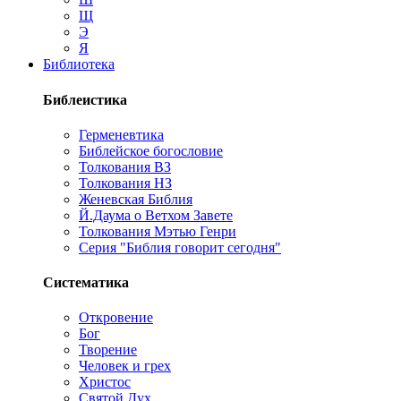
Щ
Э
Я
Библиотека
Библеистика
Герменевтика
Библейское богословие
Толкования ВЗ
Толкования НЗ
Женевская Библия
Й.Даума о Ветхом Завете
Толкования Мэтью Генри
Серия "Библия говорит сегодня"
Систематика
Откровение
Бог
Творение
Человек и грех
Христос
Святой Дух