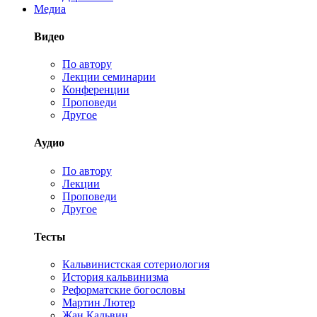
Медиа
Видео
По автору
Лекции семинарии
Конференции
Проповеди
Другое
Аудио
По автору
Лекции
Проповеди
Другое
Тесты
Кальвинистская сотериология
История кальвинизма
Реформатские богословы
Мартин Лютер
Жан Кальвин