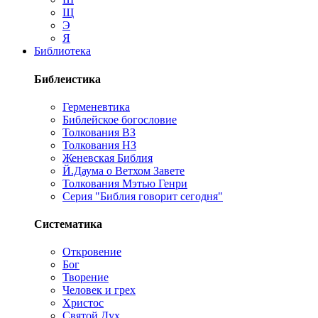
Щ
Э
Я
Библиотека
Библеистика
Герменевтика
Библейское богословие
Толкования ВЗ
Толкования НЗ
Женевская Библия
Й.Даума о Ветхом Завете
Толкования Мэтью Генри
Серия "Библия говорит сегодня"
Систематика
Откровение
Бог
Творение
Человек и грех
Христос
Святой Дух