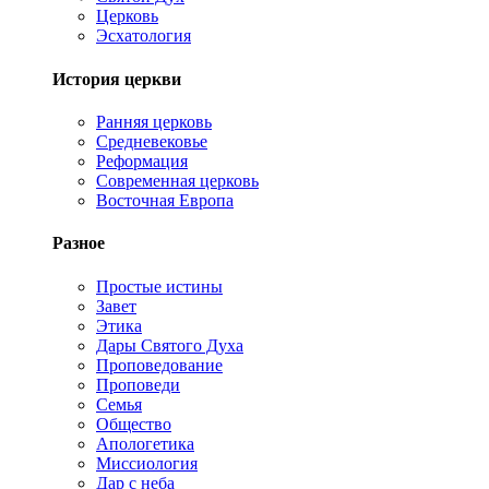
Церковь
Эсхатология
История церкви
Ранняя церковь
Средневековье
Реформация
Современная церковь
Восточная Европа
Разное
Простые истины
Завет
Этика
Дары Святого Духа
Проповедование
Проповеди
Семья
Общество
Апологетика
Миссиология
Дар с неба