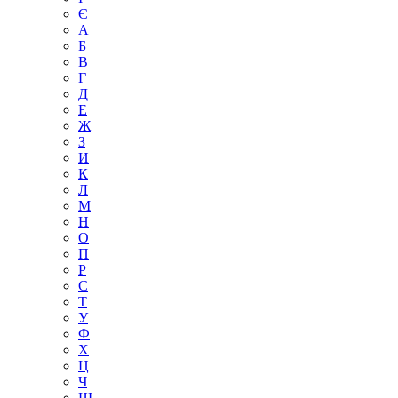
Є
А
Б
В
Г
Д
Е
Ж
З
И
К
Л
М
Н
О
П
Р
С
Т
У
Ф
Х
Ц
Ч
Ш