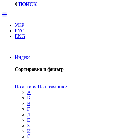
ПОИСК
УКР
РУС
ENG
Индекс
Сортировка и фильтр
По автору:
По названию:
А
Б
В
Г
Д
Е
З
И
Й