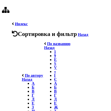
Индекс
Сортировка и фильтр
Назад
По названию
Назад
1
9
E
S
V
«
По автору
І
Назад
Є
А
А
Б
Б
В
В
Г
Г
Д
Д
Е
Е
З
Ж
И
З