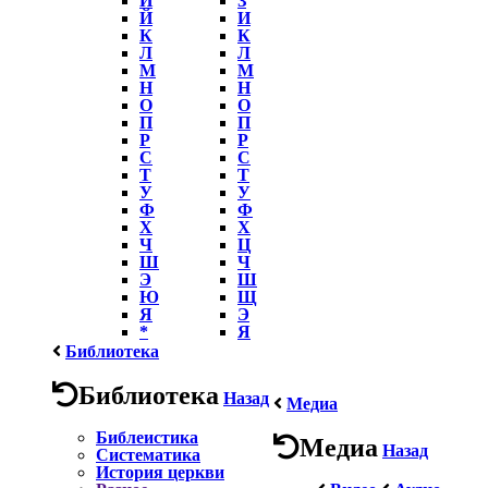
Й
И
К
К
Л
Л
М
М
Н
Н
О
О
П
П
Р
Р
С
С
Т
Т
У
У
Ф
Ф
Х
Х
Ч
Ц
Ш
Ч
Э
Ш
Ю
Щ
Я
Э
*
Я
Библиотека
Библиотека
Назад
Медиа
Библеистика
Медиа
Назад
Систематика
История церкви