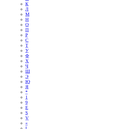
К
Л
М
Н
О
П
Р
С
Т
У
Ф
Х
Ч
Ш
Э
Ю
Я
*
1
9
E
S
V
«
І