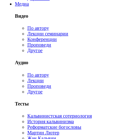
Медиа
Видео
По автору
Лекции семинарии
Конференции
Проповеди
Другое
Аудио
По автору
Лекции
Проповеди
Другое
Тесты
Кальвинистская сотериология
История кальвинизма
Реформатские богословы
Мартин Лютер
Жан Кальвин