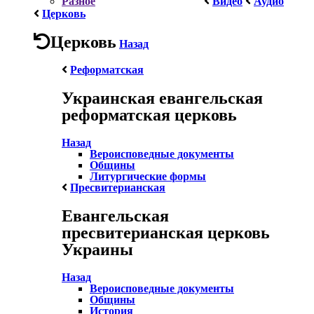
Разное
Видео
Аудио
Церковь
Церковь
Назад
Реформатская
Украинская евангельская
реформатская церковь
Назад
Вероисповедные документы
Общины
Литургические формы
Пресвитерианская
Евангельская
пресвитерианская церковь
Украины
Назад
Вероисповедные документы
Общины
История