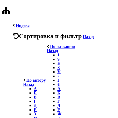
Индекс
Сортировка и фильтр
Назад
По названию
Назад
1
9
E
S
V
«
По автору
І
Назад
Є
А
А
Б
Б
В
В
Г
Г
Д
Д
Е
Е
З
Ж
И
З