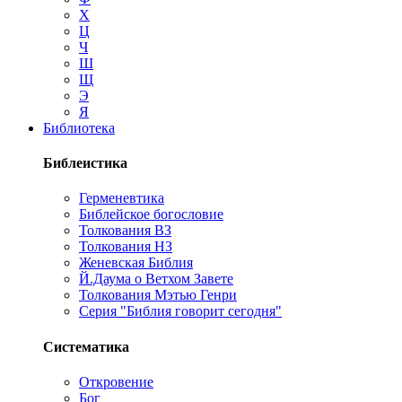
Х
Ц
Ч
Ш
Щ
Э
Я
Библиотека
Библеистика
Герменевтика
Библейское богословие
Толкования ВЗ
Толкования НЗ
Женевская Библия
Й.Даума о Ветхом Завете
Толкования Мэтью Генри
Серия "Библия говорит сегодня"
Систематика
Откровение
Бог