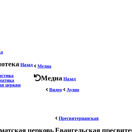
ка
иотека
Назад
Медиа
истика
Медиа
Назад
матика
ия церкви
Видео
Аудио
Пресвитерианская
матская церковь
Евангельская пресвит