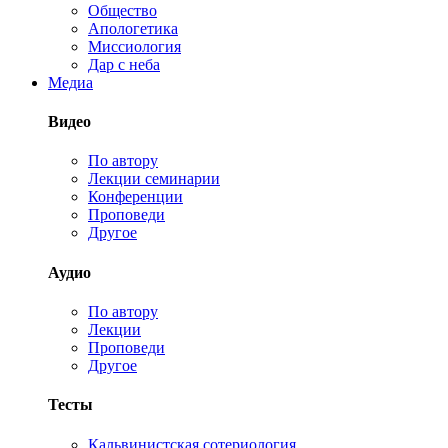
Общество
Апологетика
Миссиология
Дар с неба
Медиа
Видео
По автору
Лекции семинарии
Конференции
Проповеди
Другое
Аудио
По автору
Лекции
Проповеди
Другое
Тесты
Кальвинистская сотериология