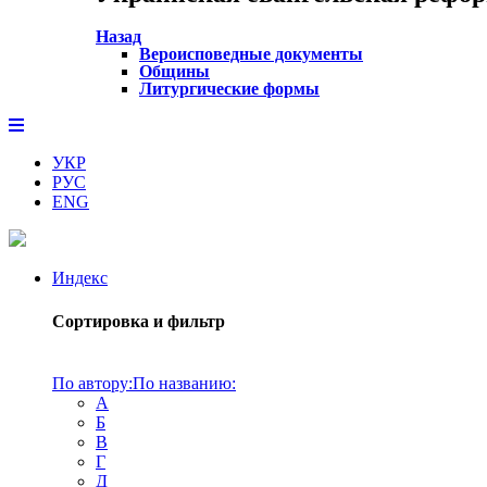
Назад
Вероисповедные документы
Общины
Литургические формы
УКР
РУС
ENG
Индекс
Сортировка и фильтр
По автору:
По названию:
А
Б
В
Г
Д