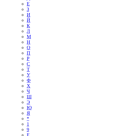
Е
З
И
Й
К
Л
М
Н
О
П
Р
С
Т
У
Ф
Х
Ч
Ш
Э
Ю
Я
*
1
9
E