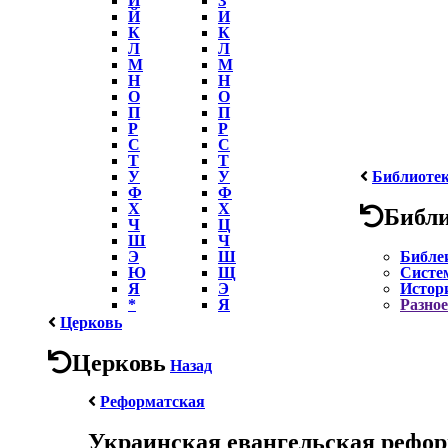
Й
И
К
К
Л
Л
М
М
Н
Н
О
О
П
П
Р
Р
С
С
Т
Т
У
У
Библиоте
Ф
Ф
Х
Х
Библ
Ч
Ц
Ш
Ч
Э
Ш
Библе
Ю
Щ
Систе
Я
Э
Истор
*
Я
Разное
Церковь
Церковь
Назад
Реформатская
Украинская евангельская рефор