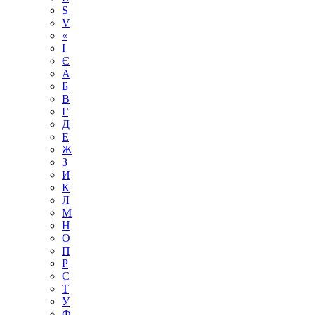
S
V
«
І
Є
А
Б
В
Г
Д
Е
Ж
З
И
К
Л
М
Н
О
П
Р
С
Т
У
Ф