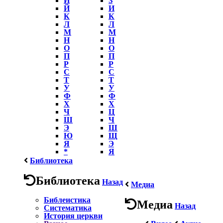
Й
И
К
К
Л
Л
М
М
Н
Н
О
О
П
П
Р
Р
С
С
Т
Т
У
У
Ф
Ф
Х
Х
Ч
Ц
Ш
Ч
Э
Ш
Ю
Щ
Я
Э
*
Я
Библиотека
Библиотека
Назад
Медиа
Библеистика
Медиа
Назад
Систематика
История церкви