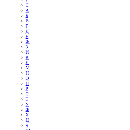
Є
А
Б
В
Г
Д
Е
Ж
З
И
К
Л
М
Н
О
П
Р
С
Т
У
Ф
Х
Ц
Ч