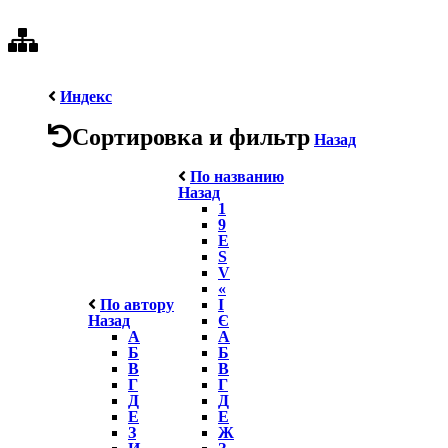
Индекс
Сортировка и фильтр
Назад
По названию
Назад
1
9
E
S
V
«
По автору
І
Назад
Є
А
А
Б
Б
В
В
Г
Г
Д
Д
Е
Е
З
Ж
И
З