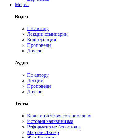
Медиа
Видео
По автору
Лекции семинарии
Конференции
Проповеди
Другое
Аудио
По автору
Лекции
Проповеди
Другое
Тесты
Кальвинистская сотериология
История кальвинизма
Реформатские богословы
Мартин Лютер
Жан Кальвин