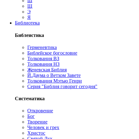
Ш
Щ
Э
Я
Библиотека
Библеистика
Герменевтика
Библейское богословие
Толкования ВЗ
Толкования НЗ
Женевская Библия
Й.Даума о Ветхом Завете
Толкования Мэтью Генри
Серия "Библия говорит сегодня"
Систематика
Откровение
Бог
Творение
Человек и грех
Христос
Святой Дух