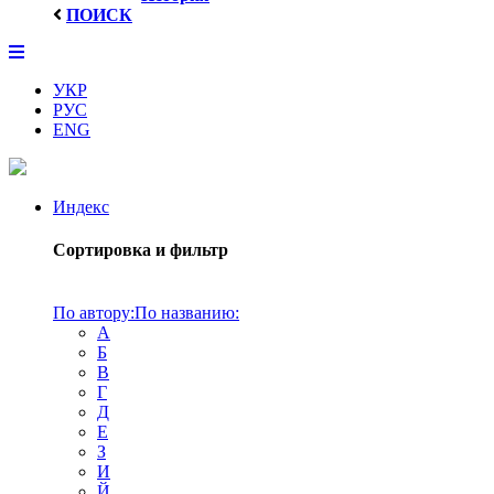
ПОИСК
УКР
РУС
ENG
Индекс
Сортировка и фильтр
По автору:
По названию:
А
Б
В
Г
Д
Е
З
И
Й