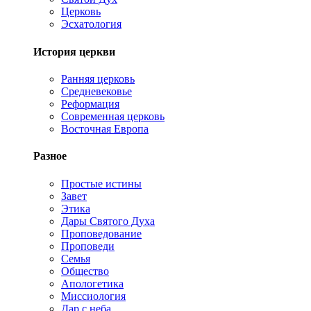
Церковь
Эсхатология
История церкви
Ранняя церковь
Средневековье
Реформация
Современная церковь
Восточная Европа
Разное
Простые истины
Завет
Этика
Дары Святого Духа
Проповедование
Проповеди
Семья
Общество
Апологетика
Миссиология
Дар с неба