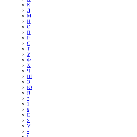
К
Л
М
Н
О
П
Р
С
Т
У
Ф
Х
Ч
Ш
Э
Ю
Я
*
1
9
E
S
V
«
І