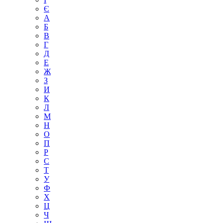
Є
А
Б
В
Г
Д
Е
Ж
З
И
К
Л
М
Н
О
П
Р
С
Т
У
Ф
Х
Ц
Ч