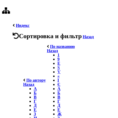
Индекс
Сортировка и фильтр
Назад
По названию
Назад
1
9
E
S
V
«
По автору
І
Назад
Є
А
А
Б
Б
В
В
Г
Г
Д
Д
Е
Е
З
Ж
И
З