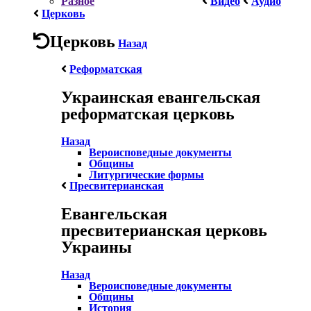
Разное
Видео
Аудио
Церковь
Церковь
Назад
Реформатская
Украинская евангельская
реформатская церковь
Назад
Вероисповедные документы
Общины
Литургические формы
Пресвитерианская
Евангельская
пресвитерианская церковь
Украины
Назад
Вероисповедные документы
Общины
История