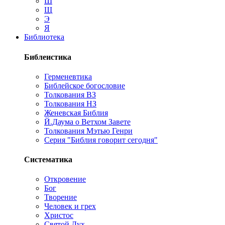
Ш
Щ
Э
Я
Библиотека
Библеистика
Герменевтика
Библейское богословие
Толкования ВЗ
Толкования НЗ
Женевская Библия
Й.Даума о Ветхом Завете
Толкования Мэтью Генри
Серия "Библия говорит сегодня"
Систематика
Откровение
Бог
Творение
Человек и грех
Христос
Святой Дух