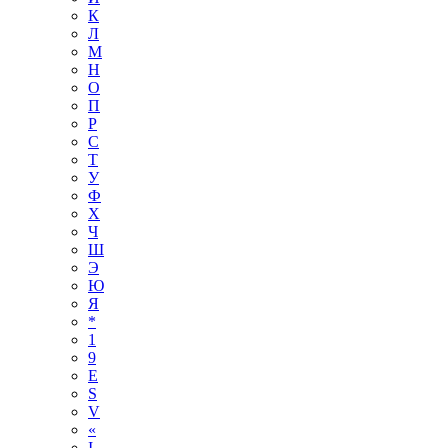
К
Л
М
Н
О
П
Р
С
Т
У
Ф
Х
Ч
Ш
Э
Ю
Я
*
1
9
E
S
V
«
І