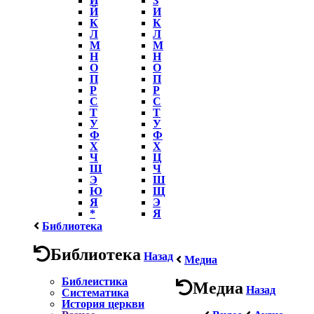
Й
И
К
К
Л
Л
М
М
Н
Н
О
О
П
П
Р
Р
С
С
Т
Т
У
У
Ф
Ф
Х
Х
Ч
Ц
Ш
Ч
Э
Ш
Ю
Щ
Я
Э
*
Я
Библиотека
Библиотека
Назад
Медиа
Библеистика
Медиа
Назад
Систематика
История церкви