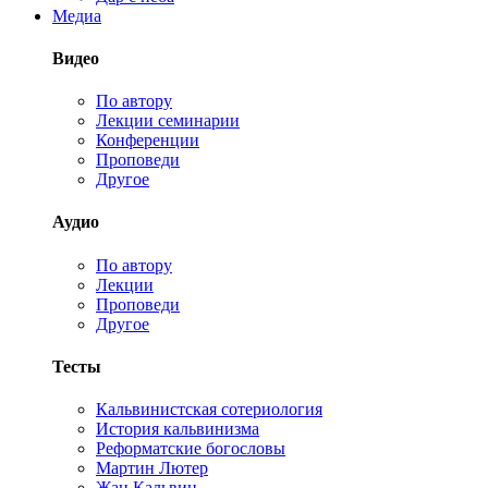
Медиа
Видео
По автору
Лекции семинарии
Конференции
Проповеди
Другое
Аудио
По автору
Лекции
Проповеди
Другое
Тесты
Кальвинистская сотериология
История кальвинизма
Реформатские богословы
Мартин Лютер
Жан Кальвин