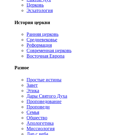
Церковь
Эсхатология
История церкви
Ранняя церковь
Средневековье
Реформация
Современная церковь
Восточная Европа
Разное
Простые истины
Завет
Этика
Дары Святого Духа
Проповедование
Проповеди
Семья
Общество
Апологетика
Миссиология
Дар с неба