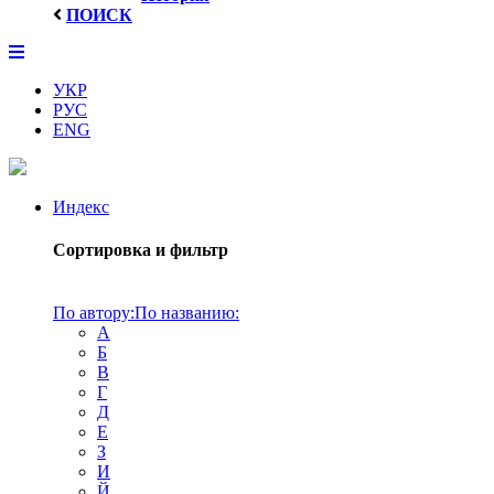
ПОИСК
УКР
РУС
ENG
Индекс
Сортировка и фильтр
По автору:
По названию:
А
Б
В
Г
Д
Е
З
И
Й